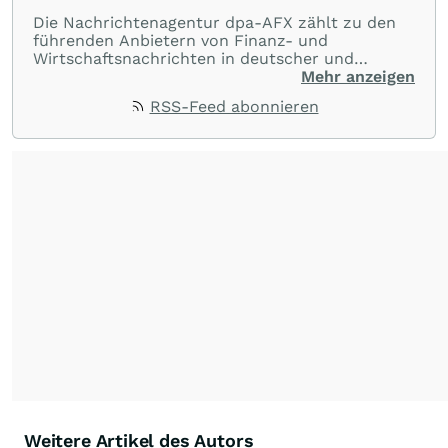
Die Nachrichtenagentur dpa-AFX zählt zu den
führenden Anbietern von Finanz- und
Wirtschaftsnachrichten in deutscher und
englischer Sprache. Gestützt auf ein
Mehr anzeigen
internationales Agentur-Netzwerk berichtet
RSS-Feed abonnieren
dpa-AFX unabhängig, zuverlässig und schnell
von allen wichtigen Finanzstandorten der Welt.
Die Nutzung der Inhalte in Form eines RSS-
Feeds ist ausschließlich für private und nicht
kommerzielle Internetangebote zulässig. Eine
dauerhafte Archivierung der dpa-AFX-
Nachrichten auf diesen Seiten ist nicht zulässig.
Alle Rechte bleiben vorbehalten. (dpa-AFX)
Weitere Artikel des Autors