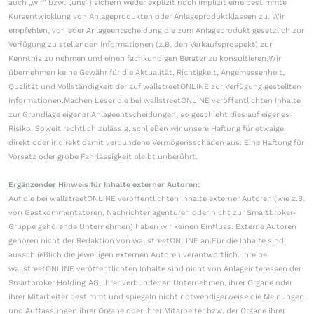
auch „wir“ bzw. „uns“) sichern weder explizit noch implizit eine bestimmte
Kursentwicklung von Anlageprodukten oder Anlageproduktklassen zu. Wir
empfehlen, vor jeder Anlageentscheidung die zum Anlageprodukt gesetzlich zur
Verfügung zu stellenden Informationen (z.B. den Verkaufsprospekt) zur
Kenntnis zu nehmen und einen fachkundigen Berater zu konsultieren.Wir
übernehmen keine Gewähr für die Aktualität, Richtigkeit, Angemessenheit,
Qualität und Vollständigkeit der auf wallstreetONLINE zur Verfügung gestellten
Informationen.Machen Leser die bei wallstreetONLINE veröffentlichten Inhalte
zur Grundlage eigener Anlageentscheidungen, so geschieht dies auf eigenes
Risiko. Soweit rechtlich zulässig, schließen wir unsere Haftung für etwaige
direkt oder indirekt damit verbundene Vermögensschäden aus. Eine Haftung für
Vorsatz oder grobe Fahrlässigkeit bleibt unberührt.
Ergänzender Hinweis für Inhalte externer Autoren:
Auf die bei wallstreetONLINE veröffentlichten Inhalte externer Autoren (wie z.B.
von Gastkommentatoren, Nachrichtenagenturen oder nicht zur Smartbroker-
Gruppe gehörende Unternehmen) haben wir keinen Einfluss. Externe Autoren
gehören nicht der Redaktion von wallstreetONLINE an.Für die Inhalte sind
ausschließlich die jeweiligen externen Autoren verantwortlich. Ihre bei
wallstreetONLINE veröffentlichten Inhalte sind nicht von Anlageinteressen der
Smartbroker Holding AG, ihrer verbundenen Unternehmen, ihrer Organe oder
ihrer Mitarbeiter bestimmt und spiegeln nicht notwendigerweise die Meinungen
und Auffassungen ihrer Organe oder ihrer Mitarbeiter bzw. der Organe ihrer