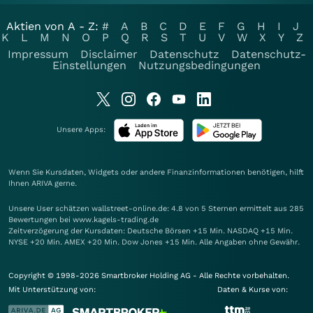
Aktien von A - Z:
#
A
B
C
D
E
F
G
H
I
J
K
L
M
N
O
P
Q
R
S
T
U
V
W
X
Y
Z
Impressum
Disclaimer
Datenschutz
Datenschutz-
Einstellungen
Nutzungsbedingungen
Unsere Apps:
Wenn Sie Kursdaten, Widgets oder andere Finanzinformationen benötigen, hilft
Ihnen
ARIVA
gerne.
Unsere User schätzen wallstreet-online.de: 4.8 von 5 Sternen ermittelt aus 285
Bewertungen bei www.kagels-trading.de
Zeitverzögerung der Kursdaten: Deutsche Börsen +15 Min. NASDAQ +15 Min.
NYSE +20 Min. AMEX +20 Min. Dow Jones +15 Min. Alle Angaben ohne Gewähr.
Copyright © 1998-2026 Smartbroker Holding AG - Alle Rechte vorbehalten.
Mit Unterstützung von:
Daten & Kurse von: