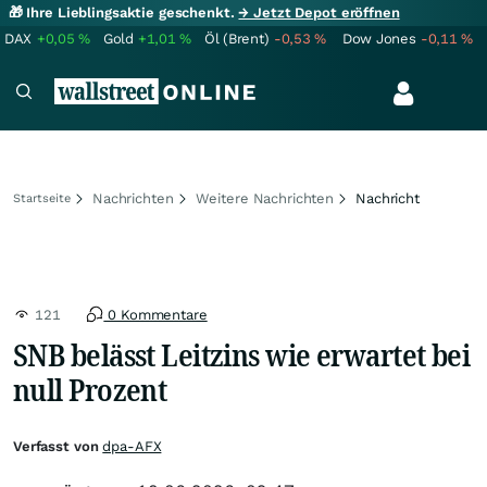
🎁 Ihre Lieblingsaktie geschenkt.
→ Jetzt Depot eröffnen
DAX
+0,05
%
Gold
+1,01
%
Öl (Brent)
-0,53
%
Dow Jones
-0,11
%
Nachrichten
Weitere Nachrichten
Nachricht
Startseite
121
0 Kommentare
SNB belässt Leitzins wie erwartet bei
null Prozent
Verfasst von
dpa-AFX