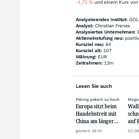
-1,71
%
und einem Kurs von
Analysierendes Institut:
GOL
Analyst:
Christian Frenes
Analysiertes Unternehmen:
Aktieneinstufung neu:
positi
Kursziel neu:
84
Kursziel alt:
107
Währung:
EUR
Zeitrahmen:
12m
Lesen Sie auch
Peking pokert zu hoch
Mega
Europa sitzt beim
Wall
Handelsstreit mit
schn
China am längeren
auf 
Hebel
dank
gestern 18:00
03.08