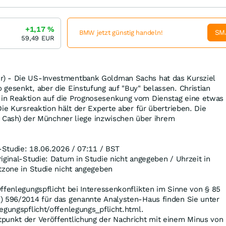
+1,17
%
SM
BMW jetzt günstig handeln!
59,49
EUR
) - Die US-Investmentbank Goldman Sachs hat das Kursziel
gesenkt, aber die Einstufung auf "Buy" belassen. Christian
in Reaktion auf die Prognosesenkung vom Dienstag eine etwas
ie Kursreaktion hält der Experte aber für übertrieben. Die
ial Cash) der Münchner liege inzwischen über ihrem
l-Studie: 18.06.2026 / 07:11 / BST
iginal-Studie: Datum in Studie nicht angegeben / Uhrzeit in
tzone in Studie nicht angegeben
ffenlegungspflicht bei Interessenkonflikten im Sinne von § 85
) 596/2014 für das genannte Analysten-Haus finden Sie unter
egungspflicht/offenlegungs_pflicht.html.
punkt der Veröffentlichung der Nachricht mit einem Minus von