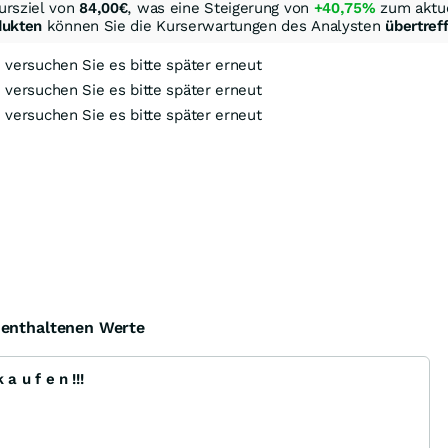
ursziel von
84,00
€
, was eine Steigerung von
+40,75%
zum aktue
dukten
können Sie die Kurserwartungen des Analysten
übertref
, versuchen Sie es bitte später erneut
, versuchen Sie es bitte später erneut
, versuchen Sie es bitte später erneut
ock-Out-Suche
Optionsschein-Suche
Zertifikate-Suche
e enthaltenen Werte
 u f e n !!!