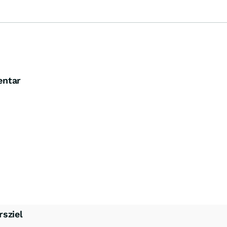
Alzchem im Fokus
entar
rsziel