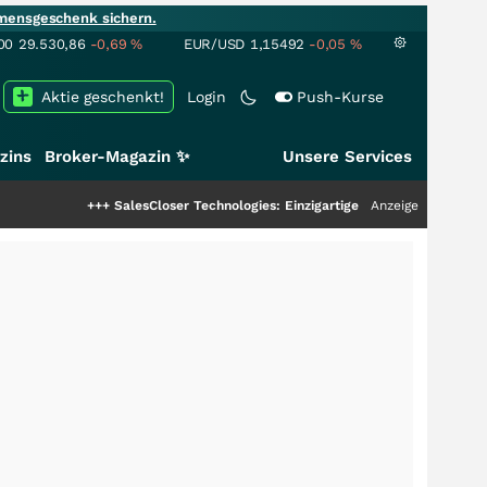
mensgeschenk sichern.
00
29.530,86
-0,69
%
EUR/USD
1,15492
-0,05
%
Aktie geschenkt!
Login
Push-Kurse
zins
Broker-Magazin ✨
Unsere Services
++
SalesCloser Technologies: Einzigartige Leistung zieht die Top-Dogs an!
Anzeige
++