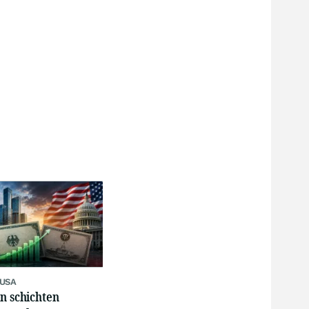
 USA
n schichten