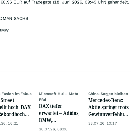
 60,96
EUR
auf Tradegate (18. Juni 2026, 09:49 Uhr) gehandelt.
DMAN SACHS
BMW
v
-Fusion im Fokus
Microsoft Hui – Meta
China-Sorgen bleiben
 Street
Mercedes-Benz:
Pfui
DAX tiefer
ellt hoch, DAX
Aktie springt trotz
erwartet – Adidas,
Rekordhoch
Gewinnverfehlung
BMW,
 Öl-Absturz
mehr als 5 Prozent
.26, 16:21
28.07.26, 10:17
Nemetscheck und
30.07.26, 08:06