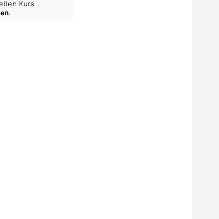
llen Kurs
fen
.