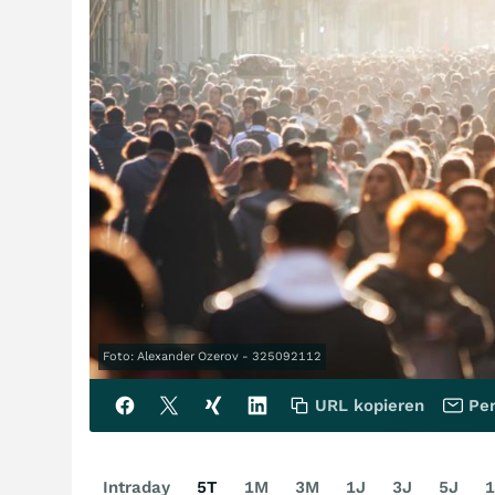
Foto: Alexander Ozerov - 325092112
URL kopieren
Per
Intraday
5T
1M
3M
1J
3J
5J
1