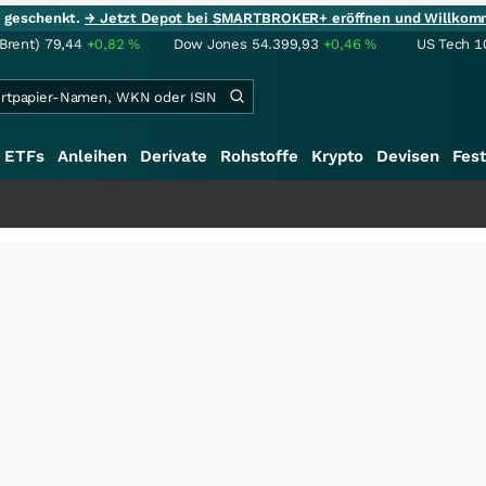
ie geschenkt.
→ Jetzt Depot bei SMARTBROKER+ eröffnen und Willkom
(Brent)
79,44
+0,82
%
Dow Jones
54.399,93
+0,46
%
US Tech 1
ETFs
Anleihen
Derivate
Rohstoffe
Krypto
Devisen
Fest
+