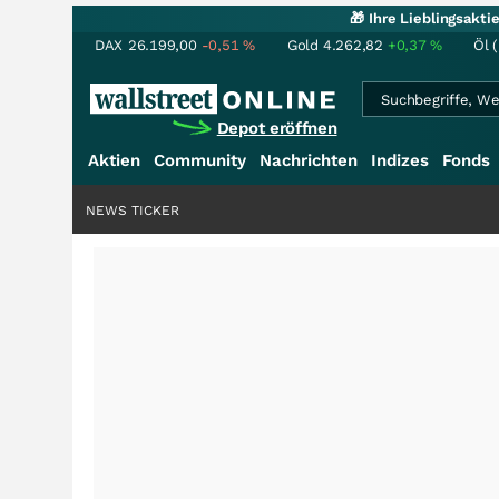
🎁 Ihre Lieblingsakt
DAX
26.199,00
-0,51
%
Gold
4.262,82
+0,37
%
Öl 
Depot eröffnen
Aktien
Community
Nachrichten
Indizes
Fonds
NEWS TICKER