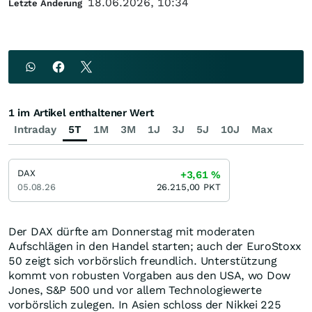
18.06.2026, 10:34
Letzte Änderung
1 im Artikel enthaltener Wert
Intraday
5T
1M
3M
1J
3J
5J
10J
Max
DAX
+3,61
%
05.08.26
26.215,00
PKT
Der DAX dürfte am Donnerstag mit moderaten
Aufschlägen in den Handel starten; auch der EuroStoxx
50 zeigt sich vorbörslich freundlich. Unterstützung
kommt von robusten Vorgaben aus den USA, wo Dow
Jones, S&P 500 und vor allem Technologiewerte
vorbörslich zulegen. In Asien schloss der Nikkei 225