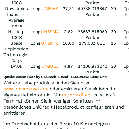
100®
Punkte
E
Dow Jones
Long
UN6R6S
27,31
49786,019647
30
Op
Industrial
Punkte
E
Average
Index
Nasdaq-
Long
UN8SMA
0,62
28687,615969
30
Op
100®
Punkte
E
Space
Long
UN9MTL
16,09
179,032 USD
15
Op
Exploration
E
Technologies
Corp.
DAX®
Long
UN8ULC
4,87
24106,873272
30
Op
Punkte
E
Quelle: onemarkets by UniCredit; Stand: 18.06.2026; 10:00 Uhr;
Weitere Hebelprodukte finden Sie unter
www.onemarkets.de
oder emittieren Sie einfach Ihr
eigenes Hebelprodukt. Mit
my.one direct
im stock3
Terminal können Sie in wenigen Schritten Ihr
persönliches UniCredit Hebelprodukt konfigurieren und
emittieren!
¹Im Durchschnitt erleiden 7 von 10 Kleinanlegern