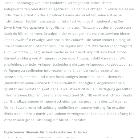
Leser, unabhängig von ihrer konkreten Vermögenssituation, ihrem
Anlageverhalten oder ihren Anlagezielen. Sie berücksichtigen in keiner Weise die
individuelle Situation des einzelnen Lesers und ersetzen keine auf seine
individuellen Bedürfnisse ausgerichtete, fachkundige Anlageberatung.Der
Erwerb von Wertpapieren birgt Risiken, die zum Totalverlust des eingesetzten
Kapitals führen können. Etwaige in der Vergangenheit erzielte Gewinne bieten
keine Gewähr für etwaige Gewinne in der Zukunft. Die Smartbroker Holding AG,
ihre verbundenen Unternehmen, ihre Organe und ihre Mitarbeiter (nachfolgend
auch „wir“ bzw. „uns“) sichern weder explizit noch implizit eine bestimmte
Kursentwicklung von Anlageprodukten oder Anlageproduktklassen zu. Wir
empfehlen, vor jeder Anlageentscheidung die zum Anlageprodukt gesetzlich zur
Verfügung zu stellenden Informationen (z.B. den Verkaufsprospekt) zur
Kenntnis zu nehmen und einen fachkundigen Berater zu konsultieren.Wir
übernehmen keine Gewähr für die Aktualität, Richtigkeit, Angemessenheit,
Qualität und Vollständigkeit der auf wallstreetONLINE zur Verfügung gestellten
Informationen.Machen Leser die bei wallstreetONLINE veröffentlichten Inhalte
zur Grundlage eigener Anlageentscheidungen, so geschieht dies auf eigenes
Risiko. Soweit rechtlich zulässig, schließen wir unsere Haftung für etwaige
direkt oder indirekt damit verbundene Vermögensschäden aus. Eine Haftung für
Vorsatz oder grobe Fahrlässigkeit bleibt unberührt.
Ergänzender Hinweis für Inhalte externer Autoren: