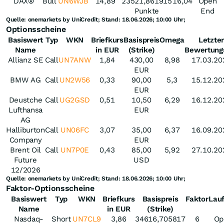
DAX®
Bull
UN6WJB
14,89
23521,861915
16,04
Open
Punkte
End
Quelle: onemarkets by UniCredit; Stand: 18.06.2026; 10:00 Uhr;
Optionsscheine
Basiswert
Typ
WKN
Briefkurs
Basispreis
Omega
Letzter
Name
in EUR
(Strike)
Bewertung
Allianz SE
Call
UN7ANW
1,84
430,00
8,98
17.03.20
EUR
BMW AG
Call
UN2W56
0,33
90,00
5,3
15.12.20
EUR
Deustche
Call
UG2GSD
0,51
10,50
6,29
16.12.20
Lufthansa
EUR
AG
Halliburton
Call
UN06FC
3,07
35,00
6,37
16.09.20
Company
EUR
Brent Oil
Call
UN7P0E
0,43
85,00
5,92
27.10.20
Future
USD
12/2026
Quelle: onemarkets by UniCredit; Stand: 18.06.2026; 10:00 Uhr;
Faktor-Optionsscheine
Basiswert
Typ
WKN
Briefkurs
Basispreis
Faktor
Lauf
Name
in EUR
(Strike)
Nasdaq-
Short
UN7CL9
3,86
34616,705817
6
Op