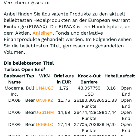
Versicherungssektor.
Anbei finden Sie äquivalente Produkte zu den aktuell
beliebtesten Hebelprodukten an der European Warrant
Exchange (EUWAX). Die EUWAX ist ein Handelsplatz, an
dem Aktien,
Anleihen
, Fonds und derivative
Finanzprodukte gehandelt werden. Im Folgenden sehen
Sie die beliebtesten Titel, gemessen am gehandelten
Volumen.
Die beliebtesten Titel
Turbos Open End
¹
Basiswert
Typ
WKN
Briefkurs
Knock-Out
Hebel
Laufzeit
Name
in EUR
Barriere
Moderna,
Bull
UN4U6C
1,72
43,057759
3,16
Open
Inc.
USD
End
DAX®
Bear
UN8FKZ
11,76
26183,803965
21,83
Open
Punkte
End
DAX®
Bear
UG31HM
14,69
26474,429198
17,44
Open
Punkte
End
DAX®
Bear
UG66LC
27,19
27705,703639
9,20
Open
Punkte
End