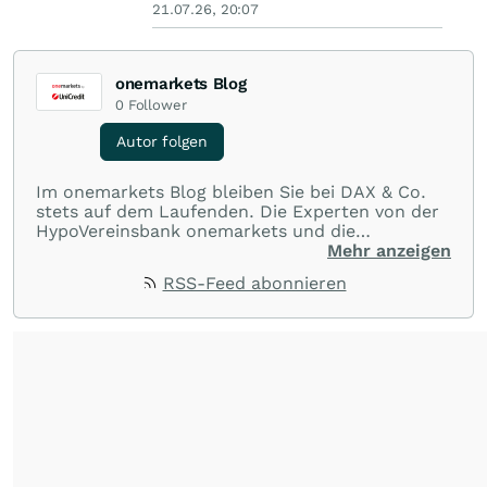
21.07.26, 20:07
onemarkets Blog
0
Follower
Autor folgen
Im onemarkets Blog bleiben Sie bei DAX & Co.
stets auf dem Laufenden. Die Experten von der
HypoVereinsbank onemarkets und die
technischen Analysten von GodemodeTrader
Mehr anzeigen
halten Ausschau nach interessanten Trading-
RSS-Feed abonnieren
Chancen sowie Investmentgelegenheiten. Plus
die wichtigsten Artikel aus dem onemarkets
Magazin und informative Hintergrundberichte zu
Handelsstrategien und Einsatzmöglichkeiten von
strukturierten Produkten.