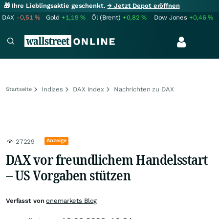
🎁 Ihre Lieblingsaktie geschenkt.
→ Jetzt Depot eröffnen
DAX
-0,51
%
Gold
+1,19
%
Öl (Brent)
+0,82
%
Dow Jones
+0,46
%
Indizes
DAX Index
Nachrichten zu DAX
Startseite
Anzeige
27229
DAX vor freundlichem Handelsstart
– US Vorgaben stützen
Verfasst von
onemarkets Blog