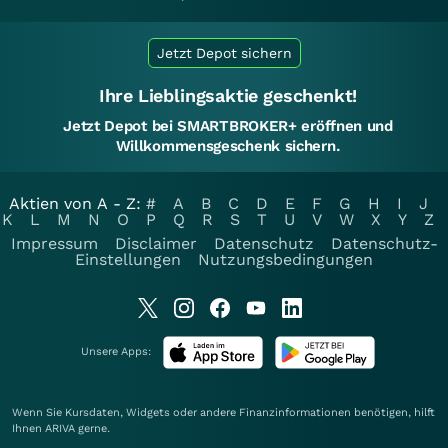
Jetzt Depot sichern
Ihre Lieblingsaktie geschenkt!
Jetzt Depot bei SMARTBROKER+ eröffnen und
Willkommensgeschenk sichern.
Aktien von A - Z:
#
A
B
C
D
E
F
G
H
I
J
K
L
M
N
O
P
Q
R
S
T
U
V
W
X
Y
Z
Impressum
Disclaimer
Datenschutz
Datenschutz-
Einstellungen
Nutzungsbedingungen
Unsere Apps:
Wenn Sie Kursdaten, Widgets oder andere Finanzinformationen benötigen, hilft
Ihnen
ARIVA
gerne.