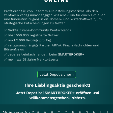
Profitieren Sie von unserem Alleinstellungsmerkmal als den
zentralen verlagsunabhängigen Wissens-Hub für einen aktuellen
und fundierten Zugang in die Börsen- und Wirtschaftswelt, um
strategische Entscheidungen zu treffen.
✅ Größte Finanz-Community Deutschlands
✅ über 550.000 registrierte Nutzer
✅ rund 2.000 Beiträge pro Tag
✅ verlagsunabhängige Partner ARIVA, FinanzNachrichten und
BörsenNews
✅ Jederzeit einfach handeln beim
SMARTBROKER+
✅ mehr als 25 Jahre Marktpräsenz
Jetzt Depot sichern
Ihre Lieblingsaktie geschenkt!
Jetzt Depot bei SMARTBROKER+ eröffnen und
Willkommensgeschenk sichern.
Aktien von A - Z:
#
A
B
C
D
E
F
G
H
I
J