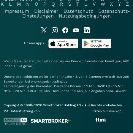
K
L
M
N
O
P
Q
R
S
T
U
V
W
X
Y
Z
Impressum
Disclaimer
Datenschutz
Datenschutz-
Einstellungen
Nutzungsbedingungen
Unsere Apps:
Wenn Sie Kursdaten, Widgets oder andere Finanzinformationen benötigen, hilft
Ihnen
ARIVA
gerne.
Unsere User schätzen wallstreet-online.de: 4.8 von 5 Sternen ermittelt aus 285
Bewertungen bei www.kagels-trading.de
Zeitverzögerung der Kursdaten: Deutsche Börsen +15 Min. NASDAQ +15 Min.
NYSE +20 Min. AMEX +20 Min. Dow Jones +15 Min. Alle Angaben ohne Gewähr.
Copyright © 1998-2026 Smartbroker Holding AG - Alle Rechte vorbehalten.
Mit Unterstützung von:
Daten & Kurse von: