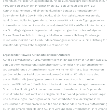
empfehlen, vor jeder Anlageentscheidung die zum Anlageprodukt gesetzlich zur
Verfügung zu stellenden Informationen (z.B. den Verkaufsprospekt) zur
Kenntnis zu nehmen und einen fachkundigen Berater zu konsultieren.Wir
übernehmen keine Gewähr für die Aktualität, Richtigkeit, Angemessenheit,
Qualität und Vollständigkeit der auf wallstreetONLINE zur Verfügung gestellten
Informationen.Machen Leser die bei wallstreetONLINE veröffentlichten Inhalte
zur Grundlage eigener Anlageentscheidungen, so geschieht dies auf eigenes
Risiko. Soweit rechtlich zulässig, schließen wir unsere Haftung für etwaige
direkt oder indirekt damit verbundene Vermögensschäden aus. Eine Haftung für
Vorsatz oder grobe Fahrlässigkeit bleibt unberührt.
Ergänzender Hinweis für Inhalte externer Autoren:
Auf die bei wallstreetONLINE veröffentlichten Inhalte externer Autoren (wie z.B.
von Gastkommentatoren, Nachrichtenagenturen oder nicht zur Smartbroker-
Gruppe gehörende Unternehmen) haben wir keinen Einfluss. Externe Autoren
gehören nicht der Redaktion von wallstreetONLINE an.Für die Inhalte sind
ausschließlich die jeweiligen externen Autoren verantwortlich. Ihre bei
wallstreetONLINE veröffentlichten Inhalte sind nicht von Anlageinteressen der
Smartbroker Holding AG, ihrer verbundenen Unternehmen, ihrer Organe oder
ihrer Mitarbeiter bestimmt und spiegeln nicht notwendigerweise die Meinungen
und Auffassungen ihrer Organe oder ihrer Mitarbeiter bzw. der Organe ihrer
verbundenen Unternehmen wider. Sie sind insbesondere nicht als Aufforderung
durch die Smartbroker Holding AG, ihre verbundenen Unternehmen, ihre Organe