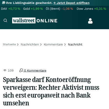
🎁 Ihre Lieblingsaktie geschenkt.
→ Jetzt Depot eröffnen
DAX
+0,73
%
Gold
+1,99
%
Öl (Brent)
-1,06
%
Dow Jones
+0,31
%
Nachrichten
Kommentare
Nachricht
Startseite
109
0 Kommentare
Sparkasse darf Kontoeröffnung
verweigern: Rechter Aktivist muss
sich erst europaweit nach Bank
umsehen