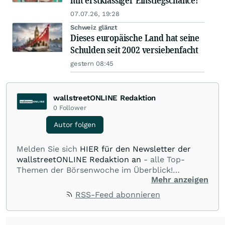
mit erstklassiger Einstiegschance!
07.07.26, 19:28
Schweiz glänzt
Dieses europäische Land hat seine
Schulden seit 2002 versiebenfacht
gestern 08:45
wallstreetONLINE Redaktion
0
Follower
Autor folgen
Melden Sie sich
HIER für den Newsletter der
wallstreetONLINE Redaktion an
- alle Top-
Themen der Börsenwoche im Überblick!
Mehr anzeigen
Verpassen Sie kein wichtiges Anleger-Thema!
Für
Beiträge auf diesem journalistischen Channel ist
RSS-Feed abonnieren
die Chefredaktion der wallstreetONLINE
Redaktion verantwortlich.
Die Fachjournalisten
der wallstreetONLINE Redaktion berichten hier