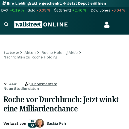
🎁 Ihre Lieblingsaktie geschenkt.
→ Jetzt Depot eröffnen
DAX
+0,19
%
Gold
-0,05
%
Öl (Brent)
+2,46
%
Dow Jones
-0,04
%
Aktien
Roche Holding Aktie
Startseite
Nachrichten zu Roche Holding
4441
0 Kommentare
Neue Studiendaten
Roche vor Durchbruch: Jetzt winkt
eine Milliardenchance
Verfasst von
Saskia Reh