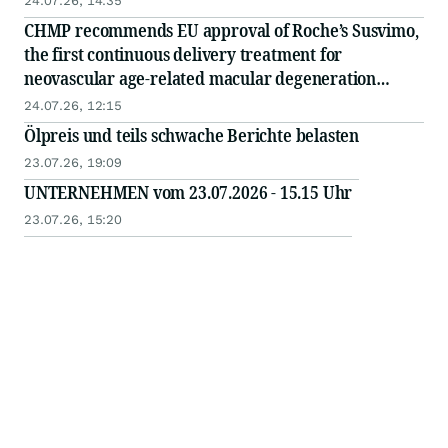
24.07.26, 14:35
CHMP recommends EU approval of Roche’s Susvimo,
the first continuous delivery treatment for
neovascular age-related macular degeneration
(nAMD)
24.07.26, 12:15
Ölpreis und teils schwache Berichte belasten
23.07.26, 19:09
UNTERNEHMEN vom 23.07.2026 - 15.15 Uhr
23.07.26, 15:20