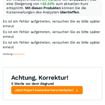
eine Steigerung von
+16,54%
zum aktuellen Kurs
entspricht.
Mit diesen Produkten
können Sie die
Kurserwartungen des Analysten
übertreffen
.
Es ist ein Fehler aufgetreten, versuchen Sie es bitte später
erneut
Es ist ein Fehler aufgetreten, versuchen Sie es bitte später
erneut
Es ist ein Fehler aufgetreten, versuchen Sie es bitte später
erneut
Werbung
Disclaimer
Achtung, Korrektur!
5 Werte vor dem Abgrund
Knock-Out-Suche
Optionsschein-Suche
Zertifikate-Suche
Jetzt Report kostenlos herunterladen!