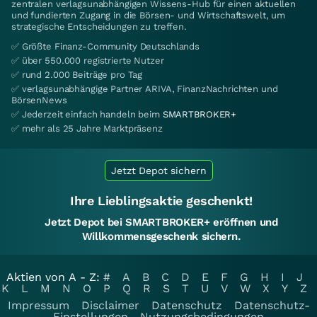
zentralen verlagsunabhängigen Wissens-Hub für einen aktuellen
und fundierten Zugang in die Börsen- und Wirtschaftswelt, um
strategische Entscheidungen zu treffen.
✅ Größte Finanz-Community Deutschlands
✅ über 550.000 registrierte Nutzer
✅ rund 2.000 Beiträge pro Tag
✅ verlagsunabhängige Partner ARIVA, FinanzNachrichten und
BörsenNews
✅ Jederzeit einfach handeln beim
SMARTBROKER+
✅ mehr als 25 Jahre Marktpräsenz
Jetzt Depot sichern
Ihre Lieblingsaktie geschenkt!
Jetzt Depot bei SMARTBROKER+ eröffnen und
Willkommensgeschenk sichern.
Aktien von A - Z:
#
A
B
C
D
E
F
G
H
I
J
K
L
M
N
O
P
Q
R
S
T
U
V
W
X
Y
Z
Impressum
Disclaimer
Datenschutz
Datenschutz-
Einstellungen
Nutzungsbedingungen