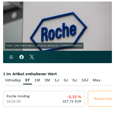
Foto: Udo Herrmann - picture alliance / CHROMORANGE
1 im Artikel enthaltener Wert
Intraday
5T
1M
3M
1J
3J
5J
10J
Max
Roche Holding
-5,32
%
Roche Holding
16.03.26
357,73
EUR