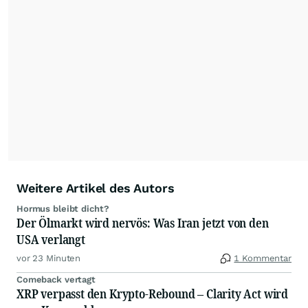
mit ihren Kolleginnen und Kollegen aus den
Partnerredaktionen exklusiv, fundiert,
ausgewogen sowie unabhängig für den Anleger.
Die Zentralredaktion recherchiert intensiv, um
Anlegern der Kategorie Selbstentscheider
relevante Informationen für ihre
Anlageentscheidungen liefern zu können.
NEU:
Podcast "Börse, Baby!"
Weitere Artikel des Autors
Hormus bleibt dicht?
Der Ölmarkt wird nervös: Was Iran jetzt von den
USA verlangt
vor 23 Minuten
1 Kommentar
Comeback vertagt
XRP verpasst den Krypto-Rebound – Clarity Act wird