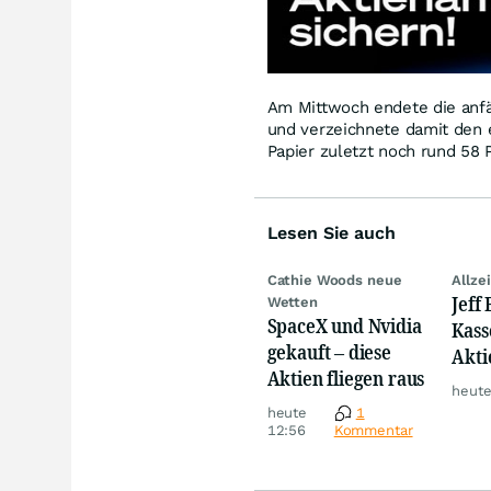
Am Mittwoch endete die anfän
und verzeichnete damit den 
Papier zuletzt noch rund 58
Lesen Sie auch
Cathie Woods neue
Allze
Jeff
Wetten
SpaceX und Nvidia
Kass
gekauft – diese
Akti
Aktien fliegen raus
heute
heute
1
12:56
Kommentar