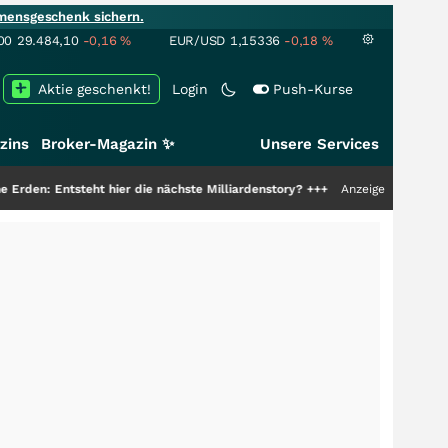
mensgeschenk sichern.
00
29.484,10
-0,16
%
EUR/USD
1,15336
-0,18
%
Aktie geschenkt!
Login
Push-Kurse
zins
Broker-Magazin ✨
Unsere Services
eht hier die nächste Milliardenstory?
+++
Anzeige