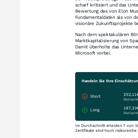
scharf kritisiert und das U
Bewertung des von Elon Mus
Fundamentaldaten als von de
visionäre Zukunftsprojekte b
Nach dem spektakulären Bör
Marktkapitalisierung von Spa
Damit überholte das Unterne
Microsoft vorbei.
Handeln Sie Ihre Einschätzun
252,11
Short
Basispre
187,33
Long
Basispre
Im Durchschnitt erleiden 7 von 1
Zertifikate sind hoch risikoreich