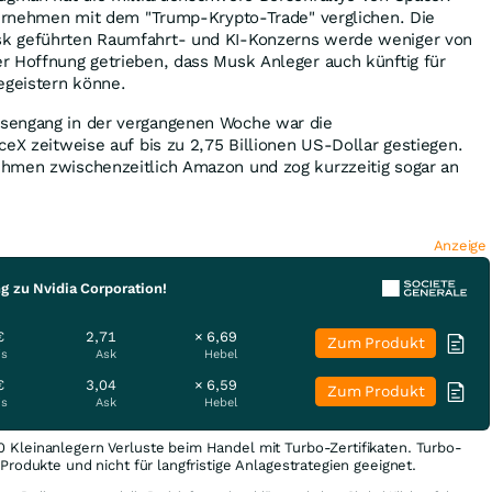
nternehmen mit dem "Trump-Krypto-Trade" verglichen. Die
k geführten Raumfahrt- und KI-Konzerns werde weniger von
r Hoffnung getrieben, dass Musk Anleger auch künftig für
egeistern könne.
sengang in der vergangenen Woche war die
ceX zeitweise auf bis zu 2,75 Billionen US-Dollar gestiegen.
hmen zwischenzeitlich Amazon und zog kurzzeitig sogar an
Anzeige
g zu Nvidia Corporation!
€
2,71
× 6,69
Zum Produkt
is
Ask
Hebel
€
3,04
× 6,59
Zum Produkt
is
Ask
Hebel
0 Kleinanlegern Verluste beim Handel mit Turbo-Zertifikaten. Turbo-
e Produkte und nicht für langfristige Anlagestrategien geeignet.