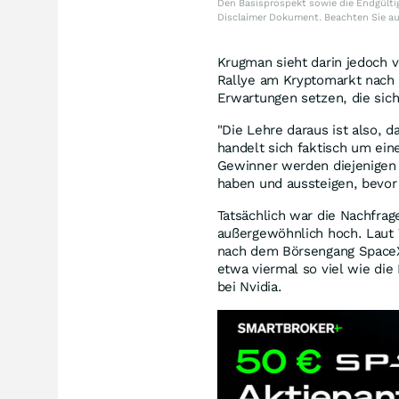
Den Basisprospekt sowie die Endgültig
Disclaimer Dokument. Beachten Sie a
Krugman sieht darin jedoch v
Rallye am Kryptomarkt nach
Erwartungen setzen, die sich 
"Die Lehre daraus ist also, 
handelt sich faktisch um ei
Gewinner werden diejenigen s
haben und aussteigen, bevor 
Tatsächlich war die Nachfrag
außergewöhnlich hoch. Laut 
nach dem Börsengang SpaceX
etwa viermal so viel wie di
bei Nvidia.