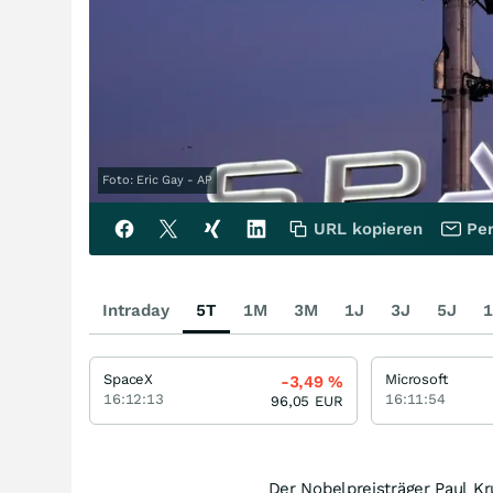
Foto: Eric Gay - AP
URL kopieren
Per
Intraday
5T
1M
3M
1J
3J
5J
1
SpaceX
Microsoft
-3,49
%
16:12:13
16:11:54
96,05
EUR
Der Nobelpreisträger Paul K