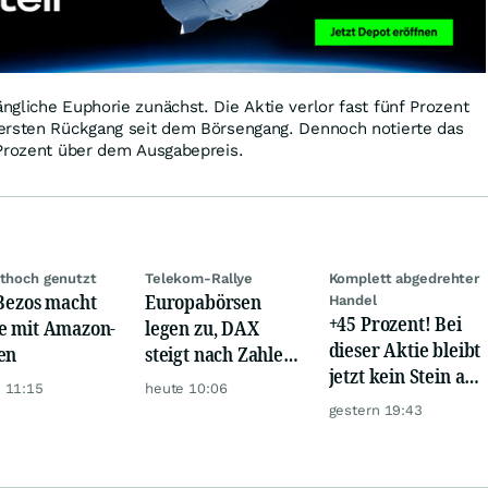
gliche Euphorie zunächst. Die Aktie verlor fast fünf Prozent
ersten Rückgang seit dem Börsengang. Dennoch notierte das
 Prozent über dem Ausgabepreis.
ithoch genutzt
Telekom-Rallye
Komplett abgedrehter
 Bezos macht
Europabörsen
Handel
+45 Prozent! Bei
e mit Amazon-
legen zu, DAX
dieser Aktie bleibt
en
steigt nach Zahlen
jetzt kein Stein auf
von Rheinmetall,
 11:15
heute 10:06
dem anderen!
Merck
gestern 19:43