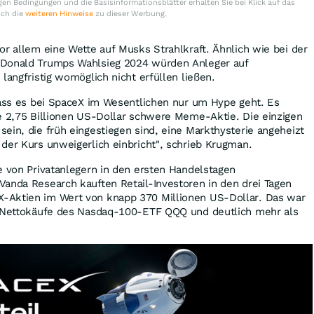
en Bedingungen und die Basisinformationsblätter erhalten Sie bei Klick auf das
uch die
weiteren Hinweise
zu dieser Werbung.
or allem eine Wette auf Musks Strahlkraft. Ähnlich wie bei der
 Donald Trumps Wahlsieg 2024 würden Anleger auf
langfristig womöglich nicht erfüllen ließen.
dass es bei SpaceX im Wesentlichen nur um Hype geht. Es
ne 2,75 Billionen US-Dollar schwere Meme-Aktie. Die einzigen
ein, die früh eingestiegen sind, eine Markthysterie angeheizt
der Kurs unweigerlich einbricht", schrieb Krugman.
e von Privatanlegern in den ersten Handelstagen
Vanda Research kauften Retail-Investoren in den drei Tagen
-Aktien im Wert von knapp 370 Millionen US-Dollar. Das war
e Nettokäufe des Nasdaq-100-ETF QQQ und deutlich mehr als