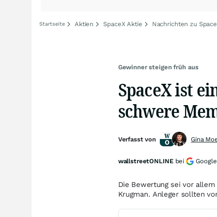
Aktien
SpaceX Aktie
Nachrichten zu Spac
Startseite
Gewinner steigen früh aus
SpaceX ist ei
schwere Mem
Verfasst von
Gina Mo
wallstreetONLINE
bei
Google
Die Bewertung sei vor allem 
Krugman. Anleger sollten v