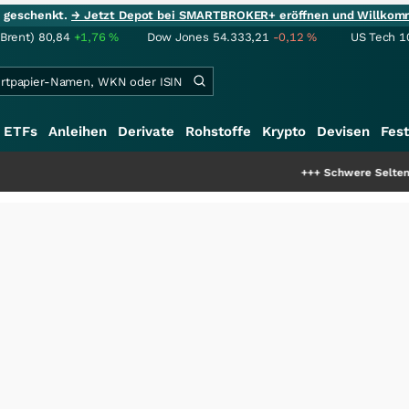
ie geschenkt.
→ Jetzt Depot bei SMARTBROKER+ eröffnen und Willkom
(Brent)
80,84
+1,76
%
Dow Jones
54.333,21
-0,12
%
US Tech 1
ETFs
Anleihen
Derivate
Rohstoffe
Krypto
Devisen
Fest
+++
Schwere Seltene Erden: Entst