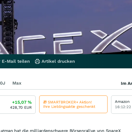
 E-Mail teilen
Artikel drucken
0J
Max
Im Ar
Amazon
+15,07
%
🎁 SMARTBROKER+ Aktion!
Ihre Lieblingsaktie geschenkt
16:12:22
428,70
EUR
rugman hat die milliardenschwere Börsenrallye von SpaceX