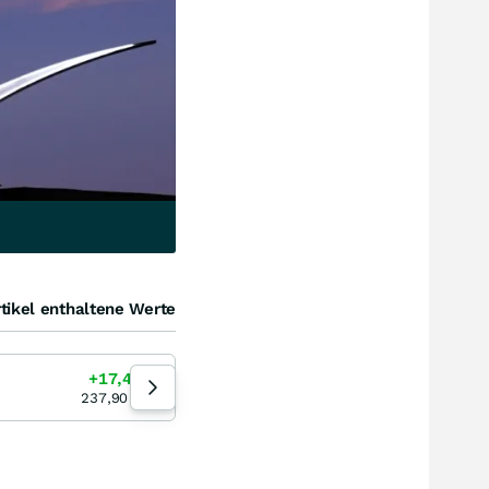
tikel enthaltene Werte
NVIDIA
+17,46
%
+16,30
%
16:11:43
237,90
EUR
192,24
EUR