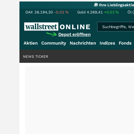
🎁 Ihre Lieblingsakt
DAX
26.194,30
-0,02
%
Gold
4.269,41
+0,53
%
Öl 
Depot eröffnen
Aktien
Community
Nachrichten
Indizes
Fonds
NEWS TICKER