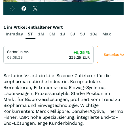
1 im Artikel enthaltener Wert
Intraday
5T
1M
3M
1J
3J
5J
10J
Max
Sartorius Vz.
+5,25
%
Sartorius Vz. 
06.08.26
229,25
EUR
Sartorius Vz. ist ein Life-Science-Zulieferer für die
biopharmazeutische Industrie. Kernprodukte:
Bioreaktoren, Filtrations- und Einweg-Systeme,
Laborwaagen, Prozessanalytik. Starke Position im
Markt für Bioprozesslösungen, profitiert vom Trend zu
Biopharma und Einwegtechnologie. Wichtige
Konkurrenten: Merck Millipore, Danaher/Cytiva, Thermo
Fisher. USP: hohe Spezialisierung, integrierte End-to-
End-Lösungen, enge Kundenbindung.