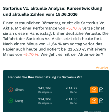
Sartorius Vz. aktuelle Analyse: Kursentwicklung
und aktuelle Zahlen vom 18.06.2026
Einen erstaunlichen Börsentag erlebt die Sartorius Vz.
Aktie. Mit einer Performance von
-5,70
%
verzeichnet
sie an diesem Handelstag, bisher deutliche Verluste. Die
Talfahrt der Sartorius Vz. Aktie setzt sich heute fort.
Nach einem Minus von -1,64
%
am Vortag verlor das
Papier auch heute und notiert bei 215,20
€
, mit einem
Minus von
-5,70
%
. Wie geht es mit der Aktie weiter?
Anzeige
Handeln Sie Ihre Einschätzung zu Sartorius Vz!
243,78€
× 14,72
Short
Basispreis
Hebel
214,30€
× 14,30
Long
Basispreis
Hebel