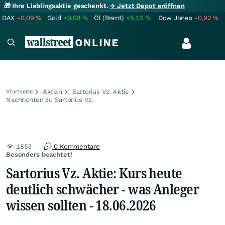
🎁 Ihre Lieblingsaktie geschenkt.
→ Jetzt Depot eröffnen
DAX
-0,09
%
Gold
+0,08
%
Öl (Brent)
+5,15
%
Dow Jones
-0,92
%
Aktien
Sartorius Vz. Aktie
Startseite
Nachrichten zu Sartorius Vz.
1853
0 Kommentare
Besonders beachtet!
Sartorius Vz. Aktie: Kurs heute
deutlich schwächer - was Anleger
wissen sollten - 18.06.2026