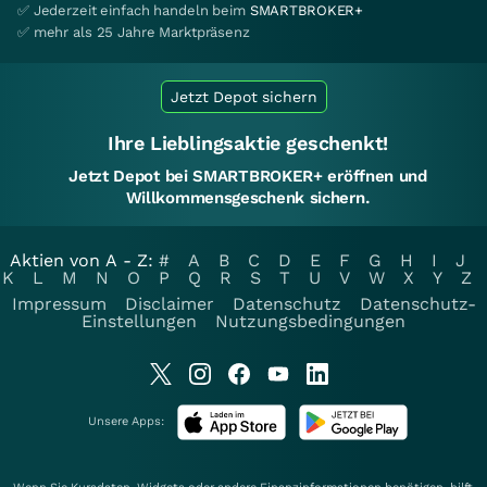
✅ Jederzeit einfach handeln beim
SMARTBROKER+
✅ mehr als 25 Jahre Marktpräsenz
Jetzt Depot sichern
Ihre Lieblingsaktie geschenkt!
Jetzt Depot bei SMARTBROKER+ eröffnen und
Willkommensgeschenk sichern.
Aktien von A - Z:
#
A
B
C
D
E
F
G
H
I
J
K
L
M
N
O
P
Q
R
S
T
U
V
W
X
Y
Z
Impressum
Disclaimer
Datenschutz
Datenschutz-
Einstellungen
Nutzungsbedingungen
Unsere Apps: