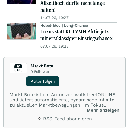
Allzeithoch dürfte nicht lange
halten!
14.07.26, 19:27
Hebel-Idee | Long-Chance
Luxus statt KI: LVMH-Aktie jetzt
mit erstklassiger Einstiegschance!
07.07.26, 19:28
Markt Bote
0
Follower
Autor folgen
Markt Bote ist ein Autor von wallstreetONLINE
und liefert automatisierte, dynamische Inhalte
zu aktuellen Marktbewegungen. Im Fokus
stehen Tops und Flops, Branchentrends und
Mehr anzeigen
Impulse aus der Community. Ob Tech-Aktien,
RSS-Feed abonnieren
Rohstoffe oder Krypto – die Beiträge sind kurz,
prägnant und regen zur Diskussion an, sodass