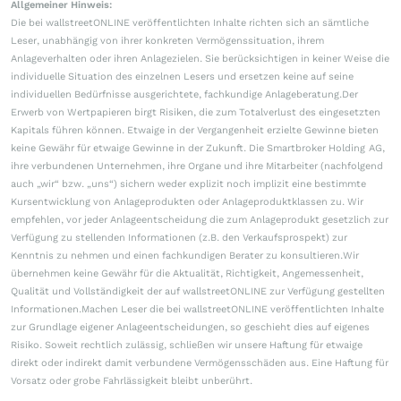
Allgemeiner Hinweis:
Die bei wallstreetONLINE veröffentlichten Inhalte richten sich an sämtliche
Leser, unabhängig von ihrer konkreten Vermögenssituation, ihrem
Anlageverhalten oder ihren Anlagezielen. Sie berücksichtigen in keiner Weise die
individuelle Situation des einzelnen Lesers und ersetzen keine auf seine
individuellen Bedürfnisse ausgerichtete, fachkundige Anlageberatung.Der
Erwerb von Wertpapieren birgt Risiken, die zum Totalverlust des eingesetzten
Kapitals führen können. Etwaige in der Vergangenheit erzielte Gewinne bieten
keine Gewähr für etwaige Gewinne in der Zukunft. Die Smartbroker Holding AG,
ihre verbundenen Unternehmen, ihre Organe und ihre Mitarbeiter (nachfolgend
auch „wir“ bzw. „uns“) sichern weder explizit noch implizit eine bestimmte
Kursentwicklung von Anlageprodukten oder Anlageproduktklassen zu. Wir
empfehlen, vor jeder Anlageentscheidung die zum Anlageprodukt gesetzlich zur
Verfügung zu stellenden Informationen (z.B. den Verkaufsprospekt) zur
Kenntnis zu nehmen und einen fachkundigen Berater zu konsultieren.Wir
übernehmen keine Gewähr für die Aktualität, Richtigkeit, Angemessenheit,
Qualität und Vollständigkeit der auf wallstreetONLINE zur Verfügung gestellten
Informationen.Machen Leser die bei wallstreetONLINE veröffentlichten Inhalte
zur Grundlage eigener Anlageentscheidungen, so geschieht dies auf eigenes
Risiko. Soweit rechtlich zulässig, schließen wir unsere Haftung für etwaige
direkt oder indirekt damit verbundene Vermögensschäden aus. Eine Haftung für
Vorsatz oder grobe Fahrlässigkeit bleibt unberührt.