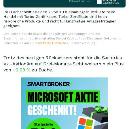
Präsentiert von
Im Durchschnitt erleiden 7 von 10 Kleinanlegern Verluste beim
Handel mit Turbo-Zertifikaten. Turbo-Zertifikate sind hoch
risikoreiche Produkte und nicht für langfristige Anlagestrategien
geeignet.
Den Basisprospekt sowie die Endgültigen Bedingungen und die
Basisinformationsblätter erhalten Sie bei Klick auf das Disclaimer Dokument.
Beachten Sie auch die
weiteren Hinweise
zu dieser Werbung.
Trotz des heutigen Rücksetzers steht für die Sartorius
Vz.-Aktionäre auf Drei-Monats-Sicht weiterhin ein Plus
von
+0,09
%
zu Buche.