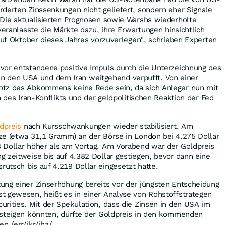
derten Zinssenkungen nicht geliefert, sondern eher Signale
"Die aktualisierten Prognosen sowie Warshs wiederholte
veranlasste die Märkte dazu, ihre Erwartungen hinsichtlich
 auf Oktober dieses Jahres vorzuverlegen", schrieben Experten
vor entstandene positive Impuls durch die Unterzeichnung des
den USA und dem Iran weitgehend verpufft. Von einer
otz des Abkommens keine Rede sein, da sich Anleger nun mit
n des Iran-Konflikts und der geldpolitischen Reaktion der Fed
dpreis
nach Kursschwankungen wieder stabilisiert. Am
ze (etwa 31,1 Gramm) an der Börse in London bei 4.275 Dollar
 Dollar höher als am Vortag. Am Vorabend war der Goldpreis
 zeitweise bis auf 4.382 Dollar gestiegen, bevor dann eine
utsch bis auf 4.219 Dollar eingesetzt hatte.
ung einer Zinserhöhung bereits vor der jüngsten Entscheidung
t gewesen, heißt es in einer Analyse von Rohstoffstrategen
rities. Mit der Spekulation, dass die Zinsen in den USA im
 steigen könnten, dürfte der Goldpreis in den kommenden
n./err/jkr/jha/