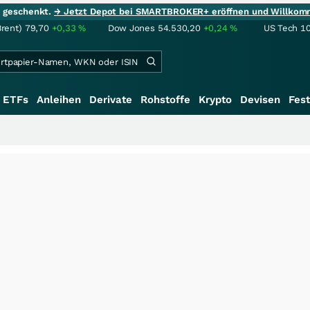
ie geschenkt.
→ Jetzt Depot bei SMARTBROKER+ eröffnen und Willkom
Brent)
79,70
+0,33
%
Dow Jones
54.530,20
+0,24
%
US Tech 1
ETFs
Anleihen
Derivate
Rohstoffe
Krypto
Devisen
Fest