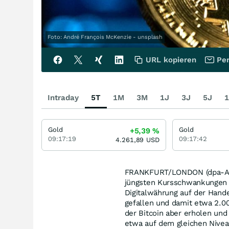
Foto: André François McKenzie - unsplash
URL kopieren
Per
Intraday
5T
1M
3M
1J
3J
5J
1
Gold
Gold
+5,39
%
09:17:19
09:17:42
4.261,89
USD
FRANKFURT/LONDON (dpa-AFX)
jüngsten Kursschwankungen s
Digitalwährung auf der Hand
gefallen und damit etwa 2.0
der Bitcoin aber erholen un
etwa auf dem gleichen Nive