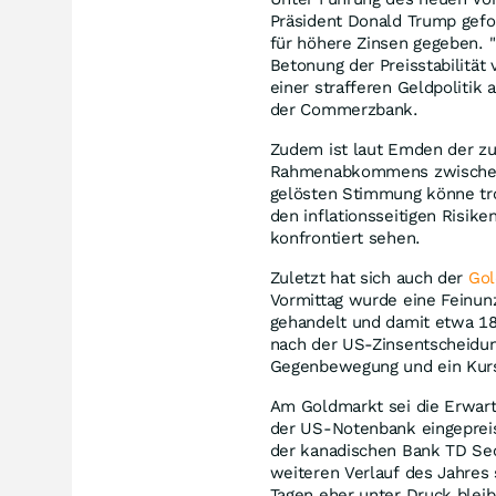
Präsident Donald Trump gefor
für höhere Zinsen gegeben. 
Betonung der Preisstabilität 
einer strafferen Geldpolitik
der Commerzbank.
Zudem ist laut Emden der zu
Rahmenabkommens zwischen 
gelösten Stimmung könne tr
den inflationsseitigen Risike
konfrontiert sehen.
Zuletzt hat sich auch der
Gol
Vormittag wurde eine Feinun
gehandelt und damit etwa 18
nach der US-Zinsentscheidung
Gegenbewegung und ein Kursr
Am Goldmarkt sei die Erwart
der US-Notenbank eingepreis
der kanadischen Bank TD Secu
weiteren Verlauf des Jahres
Tagen eher unter Druck bleibe