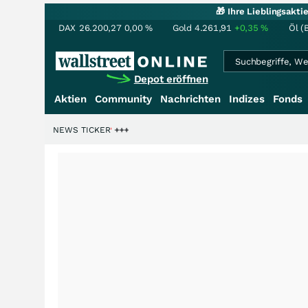
🎁 Ihre Lieblingsakt
DAX
26.200,27
0,00
%
Gold
4.261,91
+0,35
%
Öl (
Depot eröffnen
Aktien
Community
Nachrichten
Indizes
Fonds
rdenstory?
+++
NEWS TICKER