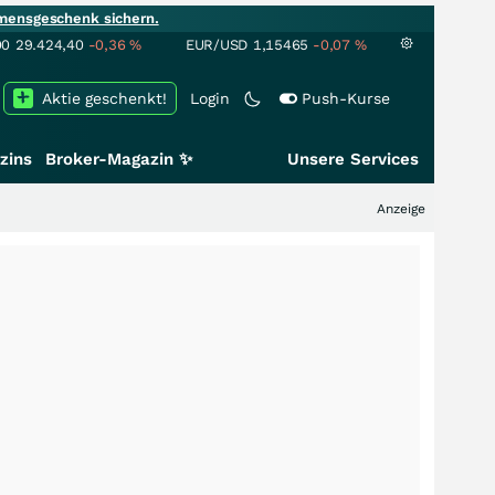
mensgeschenk sichern.
00
29.424,40
-0,36
%
EUR/USD
1,15465
-0,07
%
Aktie geschenkt!
Login
Push-Kurse
zins
Broker-Magazin ✨
Unsere Services
Anzeige