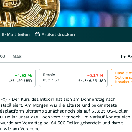
 E-Mail teilen
Artikel drucken
0J
Max
Im Ar
Handle me
Bitcoin
+4,93
%
-0,17
%
Optionssc
09:17:59
4.261,90
USD
64.846,55
USD
Knockou
 - Der Kurs des Bitcoin hat sich am Donnerstag nach
tabilisiert. Am Morgen war die älteste und bekannteste
elsplattform Bitstamp zunächst noch bis auf 63.625 US-Dollar
00 Dollar unter das Hoch vom Mittwoch. Im Verlauf konnte sich
d wurde am Vormittag bei 64.500 Dollar gehandelt und damit
au wie am Vorabend.