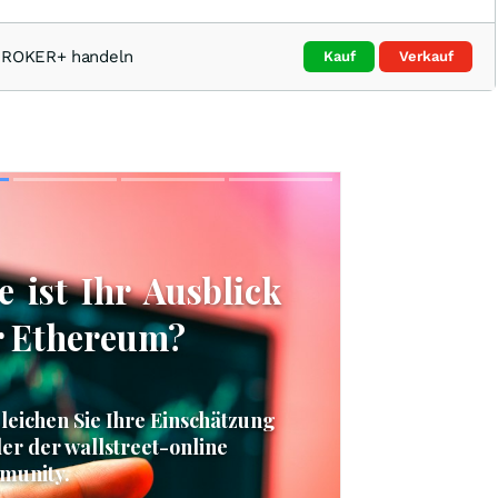
TBROKER+ handeln
Kauf
Verkauf
Skip