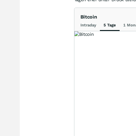
Bitcoin
Intraday
5 Tage
1 Mon