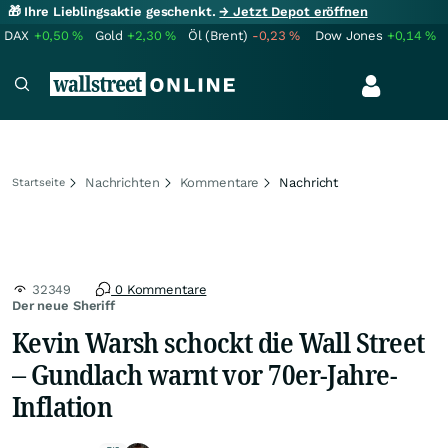
🎁 Ihre Lieblingsaktie geschenkt.
→ Jetzt Depot eröffnen
DAX
+0,50
%
Gold
+2,30
%
Öl (Brent)
-0,23
%
Dow Jones
+0,14
%
Nachrichten
Kommentare
Nachricht
Startseite
32349
0 Kommentare
Der neue Sheriff
Kevin Warsh schockt die Wall Street
– Gundlach warnt vor 70er-Jahre-
Inflation