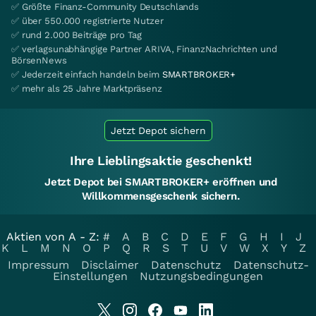
✅ Größte Finanz-Community Deutschlands
✅ über 550.000 registrierte Nutzer
✅ rund 2.000 Beiträge pro Tag
✅ verlagsunabhängige Partner ARIVA, FinanzNachrichten und
BörsenNews
✅ Jederzeit einfach handeln beim
SMARTBROKER+
✅ mehr als 25 Jahre Marktpräsenz
Jetzt Depot sichern
Ihre Lieblingsaktie geschenkt!
Jetzt Depot bei SMARTBROKER+ eröffnen und
Willkommensgeschenk sichern.
Aktien von A - Z:
#
A
B
C
D
E
F
G
H
I
J
K
L
M
N
O
P
Q
R
S
T
U
V
W
X
Y
Z
Impressum
Disclaimer
Datenschutz
Datenschutz-
Einstellungen
Nutzungsbedingungen