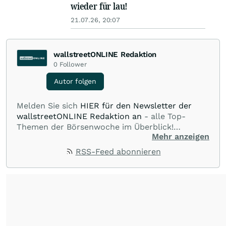
wieder für lau!
21.07.26, 20:07
wallstreetONLINE Redaktion
0
Follower
Autor folgen
Melden Sie sich
HIER für den Newsletter der
wallstreetONLINE Redaktion an
- alle Top-
Themen der Börsenwoche im Überblick!
Mehr anzeigen
Verpassen Sie kein wichtiges Anleger-Thema!
Für
Beiträge auf diesem journalistischen Channel ist
RSS-Feed abonnieren
die Chefredaktion der wallstreetONLINE
Redaktion verantwortlich.
Die Fachjournalisten
der wallstreetONLINE Redaktion berichten hier
mit ihren Kolleginnen und Kollegen aus den
Partnerredaktionen exklusiv, fundiert,
ausgewogen sowie unabhängig für den Anleger.
Die Zentralredaktion recherchiert intensiv, um