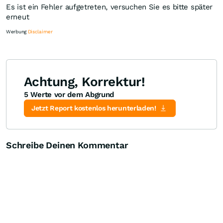
Es ist ein Fehler aufgetreten, versuchen Sie es bitte später
erneut
Werbung
Disclaimer
Achtung, Korrektur!
5 Werte vor dem Abgrund
Knock-Out-Suche
Optionsschein-Suche
Zertifikate-Suche
Jetzt Report kostenlos herunterladen!
Schreibe Deinen Kommentar