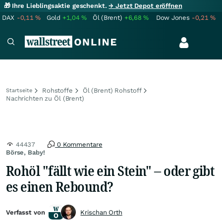
🎁 Ihre Lieblingsaktie geschenkt.
→ Jetzt Depot eröffnen
DAX
-0,11
%
Gold
+1,04
%
Öl (Brent)
+6,68
%
Dow Jones
-0,21
%
Rohstoffe
Öl (Brent) Rohstoff
Startseite
Nachrichten zu Öl (Brent)
44437
0 Kommentare
Börse, Baby!
Rohöl "fällt wie ein Stein" – oder gibt
es einen Rebound?
Verfasst von
Krischan Orth