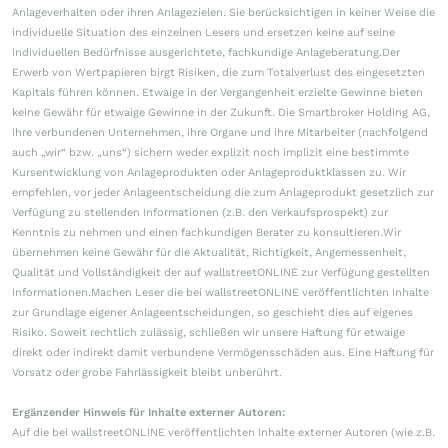
Anlageverhalten oder ihren Anlagezielen. Sie berücksichtigen in keiner Weise die
individuelle Situation des einzelnen Lesers und ersetzen keine auf seine
individuellen Bedürfnisse ausgerichtete, fachkundige Anlageberatung.Der
Erwerb von Wertpapieren birgt Risiken, die zum Totalverlust des eingesetzten
Kapitals führen können. Etwaige in der Vergangenheit erzielte Gewinne bieten
keine Gewähr für etwaige Gewinne in der Zukunft. Die Smartbroker Holding AG,
ihre verbundenen Unternehmen, ihre Organe und ihre Mitarbeiter (nachfolgend
auch „wir“ bzw. „uns“) sichern weder explizit noch implizit eine bestimmte
Kursentwicklung von Anlageprodukten oder Anlageproduktklassen zu. Wir
empfehlen, vor jeder Anlageentscheidung die zum Anlageprodukt gesetzlich zur
Verfügung zu stellenden Informationen (z.B. den Verkaufsprospekt) zur
Kenntnis zu nehmen und einen fachkundigen Berater zu konsultieren.Wir
übernehmen keine Gewähr für die Aktualität, Richtigkeit, Angemessenheit,
Qualität und Vollständigkeit der auf wallstreetONLINE zur Verfügung gestellten
Informationen.Machen Leser die bei wallstreetONLINE veröffentlichten Inhalte
zur Grundlage eigener Anlageentscheidungen, so geschieht dies auf eigenes
Risiko. Soweit rechtlich zulässig, schließen wir unsere Haftung für etwaige
direkt oder indirekt damit verbundene Vermögensschäden aus. Eine Haftung für
Vorsatz oder grobe Fahrlässigkeit bleibt unberührt.
Ergänzender Hinweis für Inhalte externer Autoren:
Auf die bei wallstreetONLINE veröffentlichten Inhalte externer Autoren (wie z.B.