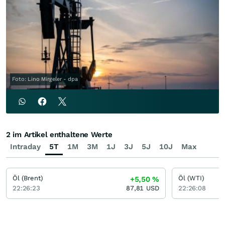
Foto: Lino Mirgeler - dpa
2 im Artikel enthaltene Werte
Intraday
5T
1M
3M
1J
3J
5J
10J
Max
Öl (Brent)
Öl (WTI)
+5,50
%
22:26:23
87,81
USD
22:26:08