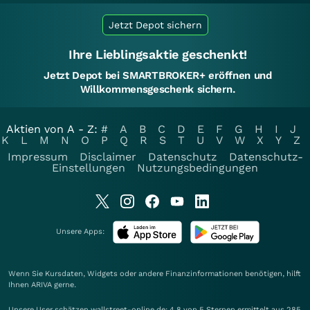
Jetzt Depot sichern
Ihre Lieblingsaktie geschenkt!
Jetzt Depot bei SMARTBROKER+ eröffnen und
Willkommensgeschenk sichern.
Aktien von A - Z:
#
A
B
C
D
E
F
G
H
I
J
K
L
M
N
O
P
Q
R
S
T
U
V
W
X
Y
Z
Impressum
Disclaimer
Datenschutz
Datenschutz-
Einstellungen
Nutzungsbedingungen
Unsere Apps:
Wenn Sie Kursdaten, Widgets oder andere Finanzinformationen benötigen, hilft
Ihnen
ARIVA
gerne.
Unsere User schätzen wallstreet-online.de: 4.8 von 5 Sternen ermittelt aus 285