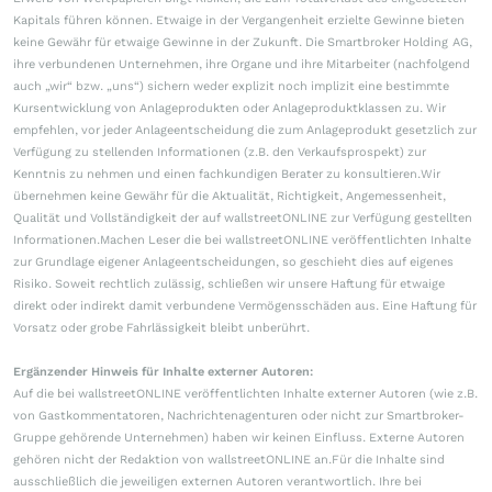
Kapitals führen können. Etwaige in der Vergangenheit erzielte Gewinne bieten
keine Gewähr für etwaige Gewinne in der Zukunft. Die Smartbroker Holding AG,
ihre verbundenen Unternehmen, ihre Organe und ihre Mitarbeiter (nachfolgend
auch „wir“ bzw. „uns“) sichern weder explizit noch implizit eine bestimmte
Kursentwicklung von Anlageprodukten oder Anlageproduktklassen zu. Wir
empfehlen, vor jeder Anlageentscheidung die zum Anlageprodukt gesetzlich zur
Verfügung zu stellenden Informationen (z.B. den Verkaufsprospekt) zur
Kenntnis zu nehmen und einen fachkundigen Berater zu konsultieren.Wir
übernehmen keine Gewähr für die Aktualität, Richtigkeit, Angemessenheit,
Qualität und Vollständigkeit der auf wallstreetONLINE zur Verfügung gestellten
Informationen.Machen Leser die bei wallstreetONLINE veröffentlichten Inhalte
zur Grundlage eigener Anlageentscheidungen, so geschieht dies auf eigenes
Risiko. Soweit rechtlich zulässig, schließen wir unsere Haftung für etwaige
direkt oder indirekt damit verbundene Vermögensschäden aus. Eine Haftung für
Vorsatz oder grobe Fahrlässigkeit bleibt unberührt.
Ergänzender Hinweis für Inhalte externer Autoren:
Auf die bei wallstreetONLINE veröffentlichten Inhalte externer Autoren (wie z.B.
von Gastkommentatoren, Nachrichtenagenturen oder nicht zur Smartbroker-
Gruppe gehörende Unternehmen) haben wir keinen Einfluss. Externe Autoren
gehören nicht der Redaktion von wallstreetONLINE an.Für die Inhalte sind
ausschließlich die jeweiligen externen Autoren verantwortlich. Ihre bei