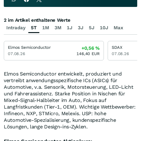
2 im Artikel enthaltene Werte
Intraday
5T
1M
3M
1J
3J
5J
10J
Max
Elmos Semiconductor
SDAX
+0,56
%
07.08.26
146,40
EUR
07.08.26
Elmos Semiconductor entwickelt, produziert und
vertreibt anwendungsspezifische ICs (ASICs) für
Automotive, v.a. Sensorik, Motorsteuerung, LED-Licht
und Fahrerassistenz. Starke Position in Nischen für
Mixed-Signal-Halbleiter im Auto, Fokus auf
Langfristkunden (Tier-1, OEM). Wichtige Wettbewerber:
Infineon, NXP, STMicro, Melexis. USP: hohe
Automotive-Spezialisierung, kundenspezifische
Lösungen, lange Design-ins-Zyklen.