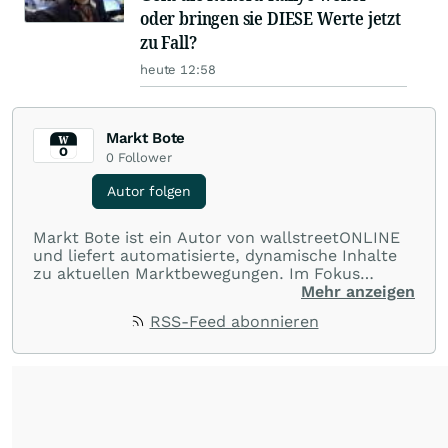
oder bringen sie DIESE Werte jetzt
zu Fall?
heute 12:58
Markt Bote
0
Follower
Autor folgen
Markt Bote ist ein Autor von wallstreetONLINE
und liefert automatisierte, dynamische Inhalte
zu aktuellen Marktbewegungen. Im Fokus
stehen Tops und Flops, Branchentrends und
Mehr anzeigen
Impulse aus der Community. Ob Tech-Aktien,
RSS-Feed abonnieren
Rohstoffe oder Krypto – die Beiträge sind kurz,
prägnant und regen zur Diskussion an, sodass
Leser schnell einen Überblick gewinnen und
eigene Marktideen entwickeln können.