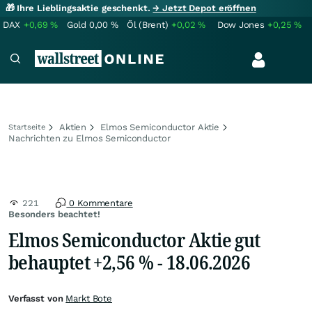
🎁 Ihre Lieblingsaktie geschenkt.
→ Jetzt Depot eröffnen
DAX
+0,69
%
Gold
0,00
%
Öl (Brent)
+0,02
%
Dow Jones
+0,25
%
Aktien
Elmos Semiconductor Aktie
Startseite
Nachrichten zu Elmos Semiconductor
221
0 Kommentare
Besonders beachtet!
Elmos Semiconductor Aktie gut
behauptet +2,56 % - 18.06.2026
Verfasst von
Markt Bote