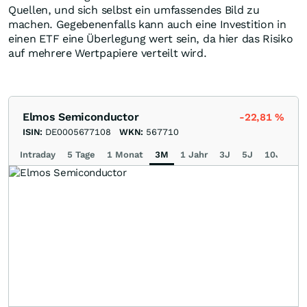
Quellen, und sich selbst ein umfassendes Bild zu
machen. Gegebenenfalls kann auch eine Investition in
einen ETF eine Überlegung wert sein, da hier das Risiko
auf mehrere Wertpapiere verteilt wird.
Elmos Semiconductor
-22,81
%
ISIN:
DE0005677108
WKN:
567710
Intraday
5 Tage
1 Monat
3M
1 Jahr
3J
5J
10J
Ma