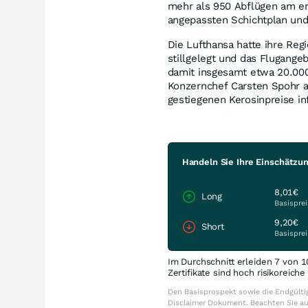
mehr als 950 Abflügen am er
angepassten Schichtplan und
Die Lufthansa hatte ihre Regi
stillgelegt und das Flugange
damit insgesamt etwa 20.00
Konzernchef Carsten Spohr au
gestiegenen Kerosinpreise in
Handeln Sie Ihre Einschätzu
8,01€
Long
Basisprei
9,20€
Short
Basisprei
Im Durchschnitt erleiden 7 von 1
Zertifikate sind hoch risikoreich
Den Basisprospekt sowie die Endgültig
Disclaimer Dokument. Beachten Sie a