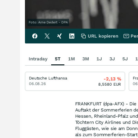
Foto: Arne Dedert - DPA
URL kopieren
Per
Intraday
5T
1M
3M
1J
3J
5J
1
Deutsche Lufthansa
Fr
-2,13
%
06.08.26
06
8,5580
EUR
FRANKFURT (dpa-AFX) - Die L
Auftakt der Sommerferien deu
Hessen, Rheinland-Pfalz un
Töchtern City Airlines und 
Fluggästen, wie sie am Donne
als zum Sommerferien-Start 