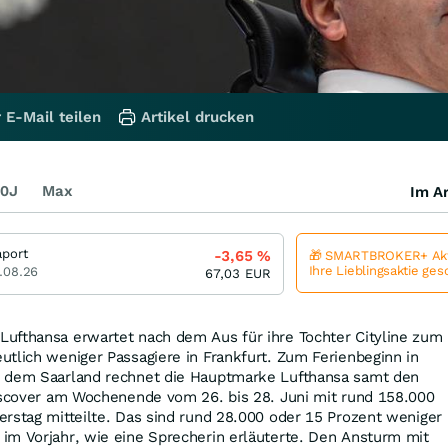
 E-Mail teilen
Artikel drucken
0J
Max
Im Ar
aport
-3,65
%
🎁 SMARTBROKER+ Akt
Ihre Lieblingsaktie ge
.08.26
67,03
EUR
ufthansa erwartet nach dem Aus für ihre Tochter Cityline zum
tlich weniger Passagiere in Frankfurt. Zum Ferienbeginn in
d dem Saarland rechnet die Hauptmarke Lufthansa samt den
Discover am Wochenende vom 26. bis 28. Juni mit rund 158.000
rstag mitteilte. Das sind rund 28.000 oder 15 Prozent weniger
im Vorjahr, wie eine Sprecherin erläuterte. Den Ansturm mit