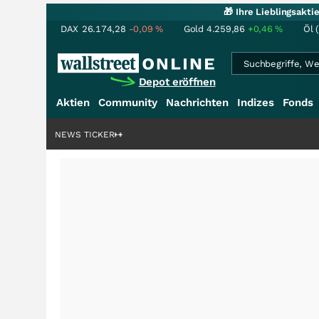
🎁 Ihre Lieblingsakt
DAX
26.174,28
-0,09
%
Gold
4.259,86
+0,46
%
Öl 
Depot eröffnen
Aktien
Community
Nachrichten
Indizes
Fonds
rdenstory?
+++
NEWS TICKER