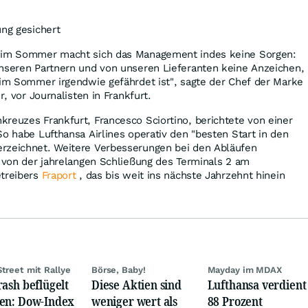
ung gesichert
g im Sommer macht sich das Management indes keine Sorgen:
unseren Partnern und von unseren Lieferanten keine Anzeichen,
 im Sommer irgendwie gefährdet ist", sagte der Chef der Marke
r, vor Journalisten in Frankfurt.
reuzes Frankfurt, Francesco Sciortino, berichtete von einer
So habe Lufthansa Airlines operativ den "besten Start in den
rzeichnet. Weitere Verbesserungen bei den Abläufen
a von der jahrelangen Schließung des Terminals 2 am
etreibers
Fraport
, das bis weit ins nächste Jahrzehnt hinein
Street mit Rallye
Börse, Baby!
Mayday im MDAX
rash beflügelt
Diese Aktien sind
Lufthansa verdient
en: Dow-Index
weniger wert als
88 Prozent