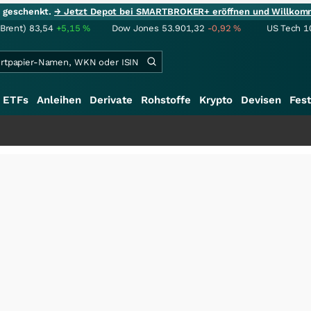
ie geschenkt.
→ Jetzt Depot bei SMARTBROKER+ eröffnen und Willkom
(Brent)
83,54
+5,15
%
Dow Jones
53.901,32
-0,92
%
US Tech 1
ETFs
Anleihen
Derivate
Rohstoffe
Krypto
Devisen
Fest