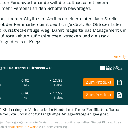
sten Ferienwochenende will die Lufthansa mit einem
 mehr Personal an den Schaltern bewältigen.
onaltochter Cityline im April nach einem intensiven Streik
bot der Kernmarke damit deutlich gekürzt. Bis Oktober fallen
0 Kurzstreckenflüge weg. Damit reagierte das Management um
f rote Zahlen auf zahlreichen Strecken und die stark
folge des Iran-Kriegs.
Anzeige
ng zu Deutsche Lufthansa AG!
0,62
× 13,83
Zum Produkt
s
Ask
Hebel
0,66
× 12,99
Zum Produkt
s
Ask
Hebel
0 Kleinanlegern Verluste beim Handel mit Turbo-Zertifikaten. Turbo-
e Produkte und nicht für langfristige Anlagestrategien geeignet.
en Bedingungen und die Basisinformationsblätter erhalten Sie bei Klick auf das
uch die
weiteren Hinweise
zu dieser Werbung.