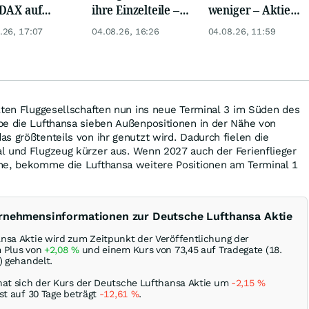
DAX auf
ihre Einzelteile –
weniger – Aktie
rd, Gold zieht
Chance oder Falle?
crasht zweistellig
.26, 17:07
04.08.26, 16:26
04.08.26, 11:59
lten Fluggesellschaften nun ins neue Terminal 3 im Süden des
be die Lufthansa sieben Außenpositionen in der Nähe von
s größtenteils von ihr genutzt wird. Dadurch fielen die
l und Flugzeug kürzer aus. Wenn 2027 auch der Ferienflieger
he, bekomme die Lufthansa weitere Positionen am Terminal 1
ernehmensinformationen zur Deutsche Lufthansa Aktie
nsa Aktie wird zum Zeitpunkt der Veröffentlichung der
m Plus von
+2,08
%
und einem Kurs von 73,45 auf Tradegate (18.
) gehandelt.
hat sich der Kurs der Deutsche Lufthansa Aktie um
-2,15
%
st auf 30 Tage beträgt
-12,61
%
.