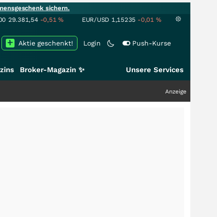
mensgeschenk sichern.
00
29.381,54
-0,51
%
EUR/USD
1,15235
-0,01
%
Aktie geschenkt!
Login
Push-Kurse
zins
Broker-Magazin ✨
Unsere Services
Anzeige