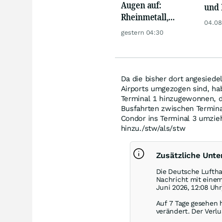
Augen auf:
und 
Rheinmetall,
Reko
04.08
Deutsche Telekom,
an
gestern 04:30
Siemens, Airbnb &
Lyft
Da die bisher dort angesiede
Airports umgezogen sind, ha
Terminal 1 hinzugewonnen, da
Busfahrten zwischen Termina
Condor ins Terminal 3 umzie
hinzu./stw/als/stw
Zusätzliche Unt
Die Deutsche Luftha
Nachricht mit eine
Juni 2026, 12:08 Uhr
Auf 7 Tage gesehen 
verändert. Der Verlu