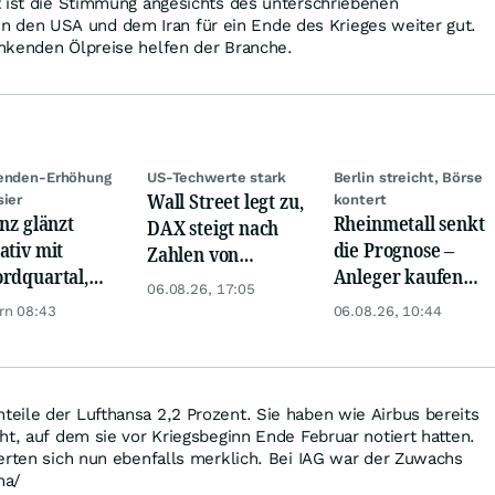
t ist die Stimmung angesichts des unterschriebenen
en USA und dem Iran für ein Ende des Krieges weiter gut.
nkenden Ölpreise helfen der Branche.
denden-Erhöhung
US-Techwerte stark
Berlin streicht, Börse
Wall Street legt zu,
sier
kontert
anz glänzt
Rheinmetall senkt
DAX steigt nach
ativ mit
die Prognose –
Zahlen von
rdquartal,
Anleger kaufen
Telekom, Henkel
06.08.26, 17:05
 KI-Kosten
den Schock weg
rn 08:43
06.08.26, 10:44
pfen Gewinn
eile der Lufthansa 2,2 Prozent. Sie haben wie Airbus bereits
ht, auf dem sie vor Kriegsbeginn Ende Februar notiert hatten.
erten sich nun ebenfalls merklich. Bei IAG war der Zuwachs
ha/