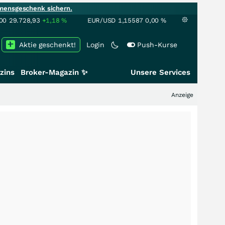
mensgeschenk sichern.
00
29.728,93
+1,18
%
EUR/USD
1,15587
0,00
%
Aktie geschenkt!
Login
Push-Kurse
zins
Broker-Magazin ✨
Unsere Services
Anzeige