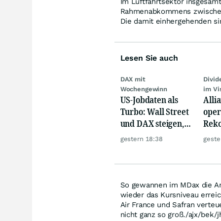
Im Luftfahrtsektor insgesam
Rahmenabkommens zwischen d
Die damit einhergehenden si
Lesen Sie auch
DAX mit
Divi
Wochengewinn
im Vi
US-Jobdaten als
Alli
Turbo: Wall Street
oper
und DAX steigen,
Reko
Gold glänzt
doch
gestern 18:38
geste
däm
So gewannen im MDax die Ant
wieder das Kursniveau erreic
Air France und Safran verteu
nicht ganz so groß./ajx/bek/j