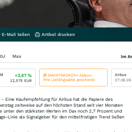
 E-Mail teilen
Artikel drucken
0J
Max
Im Ar
LM
Airbus
+3,87
%
🎁 SMARTBROKER+ Aktion!
Ihre Lieblingsaktie geschenkt
07.08.26
12,575
EUR
 Eine Kaufempfehlung für Airbus hat die Papiere des
erstag zeitweise auf den höchsten Stand seit vier Monaten
ie unter den stärksten Werten im Dax noch 2,7 Prozent und
e-Linie als Signalgeber für den mittelfristigen Trend ließen