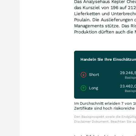
Das Analysehaus Kepler Cheu
das Kursziel von 196 auf 21
Lieferketten und Unterbrechu
Poulain. Die Auslieferungen
Managements stütze. Das Ri
Produktion dürften auch die 
Handeln Sie Ihre Einschätzu
29.246,
Short
Basisp
23.462,
Long
Basisp
Im Durchschnitt erleiden 7 von 1
Zertifikate sind hoch risikoreich
Den Basisprospekt sowie die Endgültig
Disclaimer Dokument. Beachten Sie a