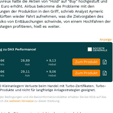
vreux hatte die Aktien von "Hold" auf "Buy" hochgestuft und
2 Euro erhöht. Airbus bekomme die Probleme mit den
ngen der Produktion in den Griff, schrieb Analyst Aymeric
 dürften wieder Fahrt aufnehmen, was die Zielvorgaben des
siko von Enttäuschungen schwinde, von einem Hochfahren der
Margen profitieren, hieß es weiter.
Anzeige
ng zu DAX Performance!
56€
28,89
× 9,13
Zum Produkt
reis
Ask
Hebel
08€
29,11
× 9,06
Zum Produkt
reis
Ask
Hebel
0 Kleinanlegern Verluste beim Handel mit Turbo-Zertifikaten. Turbo-
e Produkte und nicht für langfristige Anlagestrategien geeignet.
en Bedingungen und die Basisinformationsblätter erhalten Sie bei Klick auf das
uch die
weiteren Hinweise
zu dieser Werbung.