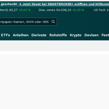
ie geschenkt.
→ Jetzt Depot bei SMARTBROKER+ eröffnen und Willkom
Brent)
82,27
+0,02
%
Dow Jones
54.036,10
+0,25
%
US Tech 1
ETFs
Anleihen
Derivate
Rohstoffe
Krypto
Devisen
Fest