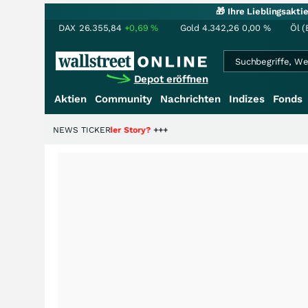
🎁 Ihre Lieblingsakt
DAX
26.355,84
+0,69
%
Gold
4.342,26
0,00
%
Öl (
Depot eröffnen
Aktien
Community
Nachrichten
Indizes
Fonds
ie Hälfte der Story?
NEWS TICKER
+++