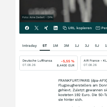
Foto: Arne Dedert - DPA
URL kopieren
Per
Intraday
5T
1M
3M
1J
3J
5J
1
Deutsche Lufthansa
AIR France - K
-5,55
%
07.08.26
07.08.26
8,4400
EUR
FRANKFURT/PARIS (dpa-AFX) -
Flugzeugherstellers am Donn
gehievt. Zuletzt gewannen s
kosteten 192 Euro. Die 50-Tag
sie hinter sich.