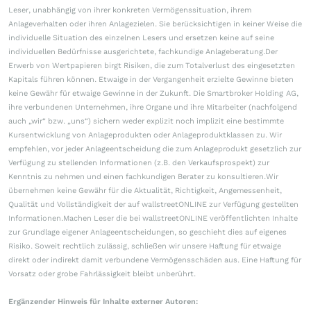
Leser, unabhängig von ihrer konkreten Vermögenssituation, ihrem
Anlageverhalten oder ihren Anlagezielen. Sie berücksichtigen in keiner Weise die
individuelle Situation des einzelnen Lesers und ersetzen keine auf seine
individuellen Bedürfnisse ausgerichtete, fachkundige Anlageberatung.Der
Erwerb von Wertpapieren birgt Risiken, die zum Totalverlust des eingesetzten
Kapitals führen können. Etwaige in der Vergangenheit erzielte Gewinne bieten
keine Gewähr für etwaige Gewinne in der Zukunft. Die Smartbroker Holding AG,
ihre verbundenen Unternehmen, ihre Organe und ihre Mitarbeiter (nachfolgend
auch „wir“ bzw. „uns“) sichern weder explizit noch implizit eine bestimmte
Kursentwicklung von Anlageprodukten oder Anlageproduktklassen zu. Wir
empfehlen, vor jeder Anlageentscheidung die zum Anlageprodukt gesetzlich zur
Verfügung zu stellenden Informationen (z.B. den Verkaufsprospekt) zur
Kenntnis zu nehmen und einen fachkundigen Berater zu konsultieren.Wir
übernehmen keine Gewähr für die Aktualität, Richtigkeit, Angemessenheit,
Qualität und Vollständigkeit der auf wallstreetONLINE zur Verfügung gestellten
Informationen.Machen Leser die bei wallstreetONLINE veröffentlichten Inhalte
zur Grundlage eigener Anlageentscheidungen, so geschieht dies auf eigenes
Risiko. Soweit rechtlich zulässig, schließen wir unsere Haftung für etwaige
direkt oder indirekt damit verbundene Vermögensschäden aus. Eine Haftung für
Vorsatz oder grobe Fahrlässigkeit bleibt unberührt.
Ergänzender Hinweis für Inhalte externer Autoren: