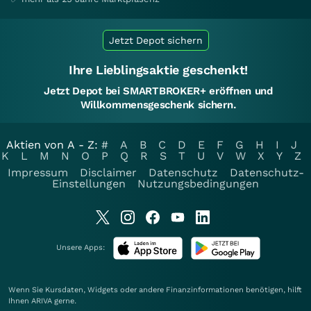
Jetzt Depot sichern
Ihre Lieblingsaktie geschenkt!
Jetzt Depot bei SMARTBROKER+ eröffnen und
Willkommensgeschenk sichern.
Aktien von A - Z:
#
A
B
C
D
E
F
G
H
I
J
K
L
M
N
O
P
Q
R
S
T
U
V
W
X
Y
Z
Impressum
Disclaimer
Datenschutz
Datenschutz-
Einstellungen
Nutzungsbedingungen
Unsere Apps:
Wenn Sie Kursdaten, Widgets oder andere Finanzinformationen benötigen, hilft
Ihnen
ARIVA
gerne.