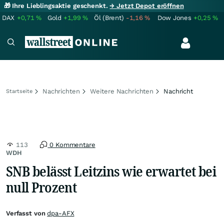
🎁 Ihre Lieblingsaktie geschenkt.
→ Jetzt Depot eröffnen
DAX
+0,71
%
Gold
+1,99
%
Öl (Brent)
-1,16
%
Dow Jones
+0,25
%
Nachrichten
Weitere Nachrichten
Nachricht
Startseite
113
0 Kommentare
WDH
SNB belässt Leitzins wie erwartet bei
null Prozent
Verfasst von
dpa-AFX