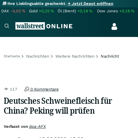
🎁 Ihre Lieblingsaktie geschenkt.
→ Jetzt Depot eröffnen
DAX
-0,02
%
Gold
+0,25
%
Öl (Brent)
+0,19
%
Dow Jones
+0,16
%
Nachrichten
Weitere Nachrichten
Nachricht
Startseite
117
0 Kommentare
Deutsches Schweinefleisch für
China? Peking will prüfen
Verfasst von
dpa-AFX