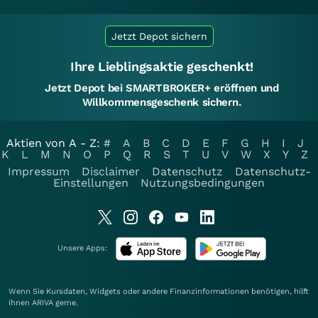
Jetzt Depot sichern
Ihre Lieblingsaktie geschenkt!
Jetzt Depot bei SMARTBROKER+ eröffnen und
Willkommensgeschenk sichern.
Aktien von A - Z:
#
A
B
C
D
E
F
G
H
I
J
K
L
M
N
O
P
Q
R
S
T
U
V
W
X
Y
Z
Impressum
Disclaimer
Datenschutz
Datenschutz-
Einstellungen
Nutzungsbedingungen
Unsere Apps:
Wenn Sie Kursdaten, Widgets oder andere Finanzinformationen benötigen, hilft
Ihnen
ARIVA
gerne.