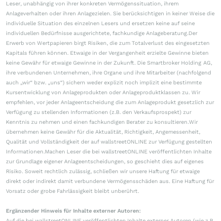
Leser, unabhängig von ihrer konkreten Vermögenssituation, ihrem
Anlageverhalten oder ihren Anlagezielen. Sie berücksichtigen in keiner Weise die
individuelle Situation des einzelnen Lesers und ersetzen keine auf seine
individuellen Bedürfnisse ausgerichtete, fachkundige Anlageberatung.Der
Erwerb von Wertpapieren birgt Risiken, die zum Totalverlust des eingesetzten
Kapitals führen können. Etwaige in der Vergangenheit erzielte Gewinne bieten
keine Gewähr für etwaige Gewinne in der Zukunft. Die Smartbroker Holding AG,
ihre verbundenen Unternehmen, ihre Organe und ihre Mitarbeiter (nachfolgend
auch „wir“ bzw. „uns“) sichern weder explizit noch implizit eine bestimmte
Kursentwicklung von Anlageprodukten oder Anlageproduktklassen zu. Wir
empfehlen, vor jeder Anlageentscheidung die zum Anlageprodukt gesetzlich zur
Verfügung zu stellenden Informationen (z.B. den Verkaufsprospekt) zur
Kenntnis zu nehmen und einen fachkundigen Berater zu konsultieren.Wir
übernehmen keine Gewähr für die Aktualität, Richtigkeit, Angemessenheit,
Qualität und Vollständigkeit der auf wallstreetONLINE zur Verfügung gestellten
Informationen.Machen Leser die bei wallstreetONLINE veröffentlichten Inhalte
zur Grundlage eigener Anlageentscheidungen, so geschieht dies auf eigenes
Risiko. Soweit rechtlich zulässig, schließen wir unsere Haftung für etwaige
direkt oder indirekt damit verbundene Vermögensschäden aus. Eine Haftung für
Vorsatz oder grobe Fahrlässigkeit bleibt unberührt.
Ergänzender Hinweis für Inhalte externer Autoren:
Auf die bei wallstreetONLINE veröffentlichten Inhalte externer Autoren (wie z.B.