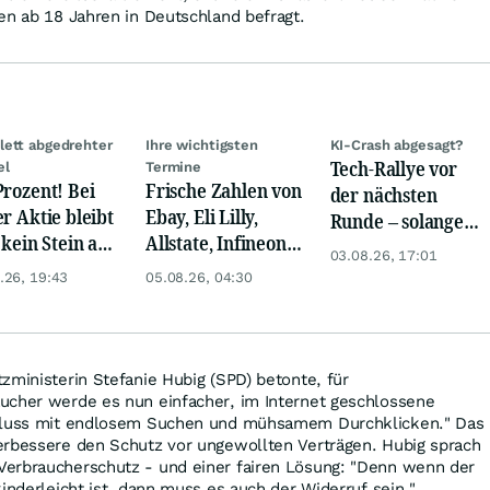
en ab 18 Jahren in Deutschland befragt.
ett abgedrehter
Ihre wichtigsten
KI-Crash abgesagt?
Tech-Rallye vor
el
Termine
Prozent! Bei
Frische Zahlen von
der nächsten
er Aktie bleibt
Ebay, Eli Lilly,
Runde – solange
 kein Stein auf
Allstate, Infineon,
diese eine Zahl
03.08.26, 17:01
anderen!
Novo Nordisk,
weiter steigt
.26, 19:43
05.08.26, 04:30
Disney
zministerin Stefanie Hubig (SPD) betonte, für
ucher werde es nun einfacher, im Internet geschlossene
chluss mit endlosem Suchen und mühsamem Durchklicken." Das
erbessere den Schutz vor ungewollten Verträgen. Hubig sprach
erbraucherschutz - und einer fairen Lösung: "Denn wenn der
inderleicht ist, dann muss es auch der Widerruf sein."