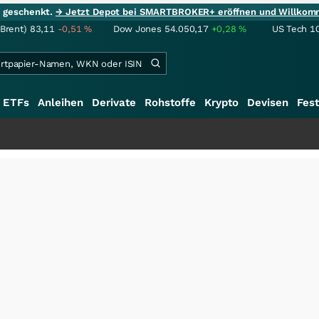
ie geschenkt.
→ Jetzt Depot bei SMARTBROKER+ eröffnen und Willkom
(Brent)
83,11
-0,51
%
Dow Jones
54.050,17
+0,28
%
US Tech 1
ETFs
Anleihen
Derivate
Rohstoffe
Krypto
Devisen
Fest