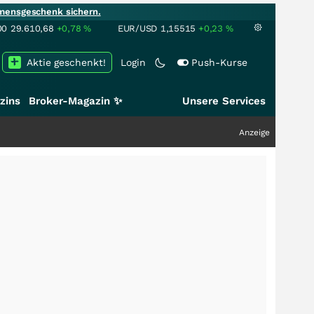
mensgeschenk sichern.
00
29.610,68
+0,78
%
EUR/USD
1,15515
+0,23
%
Aktie geschenkt!
Login
Push-Kurse
zins
Broker-Magazin ✨
Unsere Services
Anzeige
+++
Schwer