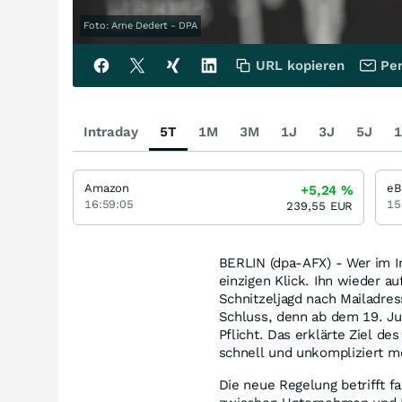
Foto: Arne Dedert - DPA
URL kopieren
Per
Intraday
5T
1M
3M
1J
3J
5J
1
Amazon
eB
+5,24
%
16:59:05
15
239,55
EUR
BERLIN (dpa-AFX) - Wer im In
einzigen Klick. Ihn wieder au
Schnitzeljagd nach Mailadre
Schluss, denn ab dem 19. Ju
Pflicht. Das erklärte Ziel d
schnell und unkompliziert mö
Die neue Regelung betrifft 