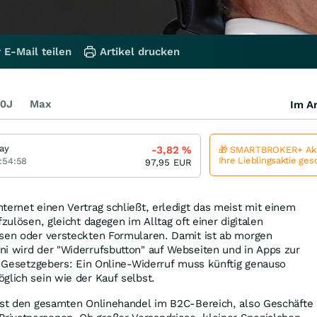
 E-Mail teilen
Artikel drucken
0J
Max
Im Ar
ay
-3,82
%
🎁 SMARTBROKER+ Akt
Ihre Lieblingsaktie ge
:54:58
97,95
EUR
ternet einen Vertrag schließt, erledigt das meist mit einem
fzulösen, gleicht dagegen im Alltag oft einer digitalen
ssen oder versteckten Formularen. Damit ist ab morgen
ni wird der "Widerrufsbutton" auf Webseiten und in Apps zur
es Gesetzgebers: Ein Online-Widerruf muss künftig genauso
glich sein wie der Kauf selbst.
fast den gesamten Onlinehandel im B2C-Bereich, also Geschäfte