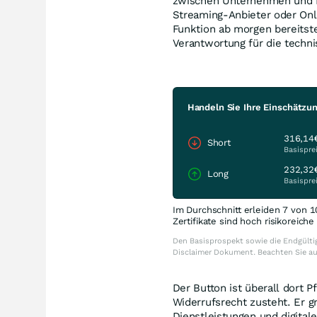
zwischen Unternehmen und Pr
Streaming-Anbieter oder Onl
Funktion ab morgen bereitst
Verantwortung für die techn
Handeln Sie Ihre Einschätzu
316,14
Short
Basispre
232,32
Long
Basispre
Im Durchschnitt erleiden 7 von 1
Zertifikate sind hoch risikoreich
Den Basisprospekt sowie die Endgültig
Disclaimer Dokument. Beachten Sie a
Der Button ist überall dort P
Widerrufsrecht zusteht. Er g
Dienstleistungen und digita