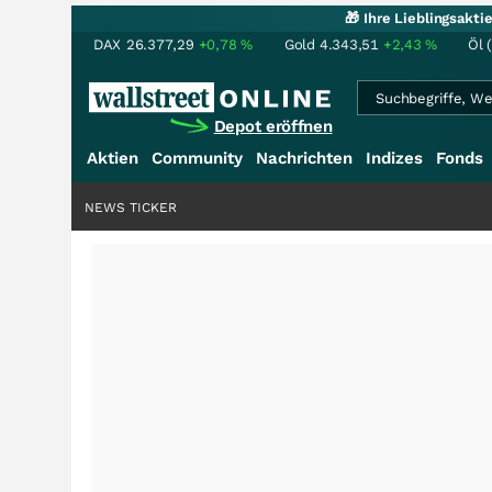
🎁 Ihre Lieblingsakt
DAX
26.377,29
+0,78
%
Gold
4.343,51
+2,43
%
Öl 
Depot eröffnen
Aktien
Community
Nachrichten
Indizes
Fonds
NEWS TICKER