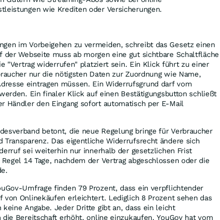
tleistungen wie Krediten oder Versicherungen.
ngen im Vorbeigehen zu vermeiden, schreibt das Gesetz einen
uf der Webseite muss ab morgen eine gut sichtbare Schaltfläche
e "Vertrag widerrufen" platziert sein. Ein Klick führt zu einer
rbraucher nur die nötigsten Daten zur Zuordnung wie Name,
dresse eintragen müssen. Ein Widerrufsgrund darf vom
werden. Ein finaler Klick auf einen Bestätigungsbutton schließt
er Händler den Eingang sofort automatisch per E-Mail
desverband betont, die neue Regelung bringe für Verbraucher
 Transparenz. Das eigentliche Widerrufsrecht ändere sich
erruf sei weiterhin nur innerhalb der gesetzlichen Frist
r Regel 14 Tage, nachdem der Vertrag abgeschlossen oder die
de.
ouGov-Umfrage finden 79 Prozent, dass ein verpflichtender
 von Onlinekäufen erleichtert. Lediglich 8 Prozent sehen das
keine Angabe. Jeder Dritte gibt an, dass ein leicht
 die Bereitschaft erhöht, online einzukaufen. YouGov hat vom