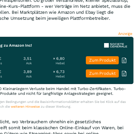
ivatpersonen. Ob großer Versandriese, kleiner Spezialshop,
ine-Kurs-Plattform - wer Verträge im Netz anbietet, muss die
ellen. Bei Marktplätzen wie Amazon und Ebay liegt die
ische Umsetzung beim jeweiligen Plattformbetreiber.
Anzeige
ng zu Amazon Inc!
€
3,51
× 6,80
Zum Produkt
is
Ask
Hebel
€
3,89
× 6,73
Zum Produkt
is
Ask
Hebel
0 Kleinanlegern Verluste beim Handel mit Turbo-Zertifikaten. Turbo-
e Produkte und nicht für langfristige Anlagestrategien geeignet.
en Bedingungen und die Basisinformationsblätter erhalten Sie bei Klick auf das
uch die
weiteren Hinweise
zu dieser Werbung.
flicht, wo Verbrauchern ohnehin ein gesetzliches
reift somit beim klassischen Online-Einkauf von Waren, bei
len Gütern wie Streaming-Abos sowie bei online