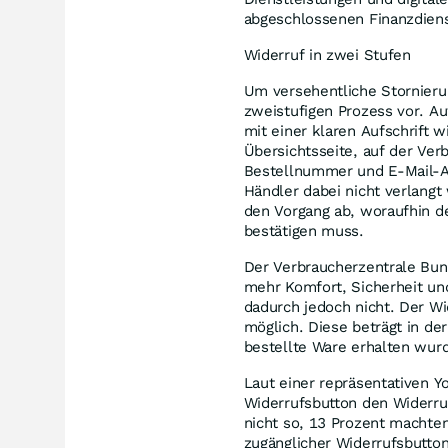
abgeschlossenen Finanzdiens
Widerruf in zwei Stufen
Um versehentliche Stornieru
zweistufigen Prozess vor. A
mit einer klaren Aufschrift wi
Übersichtsseite, auf der Ve
Bestellnummer und E-Mail-A
Händler dabei nicht verlangt 
den Vorgang ab, woraufhin d
bestätigen muss.
Der Verbraucherzentrale Bun
mehr Komfort, Sicherheit und
dadurch jedoch nicht. Der Wid
möglich. Diese beträgt in de
bestellte Ware erhalten wur
Laut einer repräsentativen Y
Widerrufsbutton den Widerruf
nicht so, 13 Prozent machten 
zugänglicher Widerrufsbutton