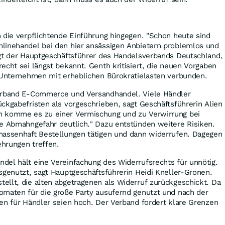
 die verpflichtende Einführung hingegen. "Schon heute sind
linehandel bei den hier ansässigen Anbietern problemlos und
agt der Hauptgeschäftsführer des Handelsverbands Deutschland,
echt sei längst bekannt. Genth kritisiert, die neuen Vorgaben
e Unternehmen mit erheblichen Bürokratielasten verbunden.
verband E-Commerce und Versandhandel. Viele Händler
ckgabefristen als vorgeschrieben, sagt Geschäftsführerin Alien
n komme es zu einer Vermischung und zu Verwirrung bei
ie Abmahngefahr deutlich." Dazu entstünden weitere Risiken.
massenhaft Bestellungen tätigen und dann widerrufen. Dagegen
hrungen treffen.
del hält eine Vereinfachung des Widerrufsrechts für unnötig.
sgenutzt, sagt Hauptgeschäftsführerin Heidi Kneller-Gronen.
ellt, die alten abgetragenen als Widerruf zurückgeschickt. Da
omaten für die große Party ausufernd genutzt und nach der
en für Händler seien hoch. Der Verband fordert klare Grenzen