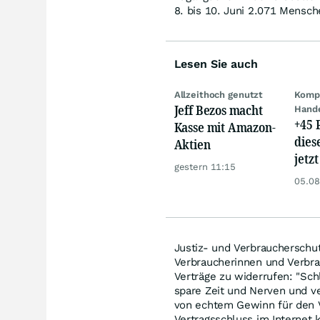
8. bis 10. Juni 2.071 Mensch
Lesen Sie auch
Allzeithoch genutzt
Kompl
Jeff Bezos macht
Hand
+45 
Kasse mit Amazon-
dies
Aktien
jetzt
gestern 11:15
dem 
05.08
Justiz- und Verbraucherschut
Verbraucherinnen und Verbra
Verträge zu widerrufen: "S
spare Zeit und Nerven und v
von echtem Gewinn für den V
Vertragsschluss im Internet k