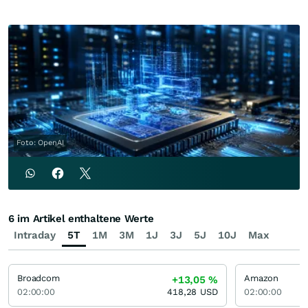
Foto: OpenAI
6 im Artikel enthaltene Werte
Intraday
5T
1M
3M
1J
3J
5J
10J
Max
Broadcom
Amazon
+13,05
%
02:00:00
418,28
USD
02:00:00