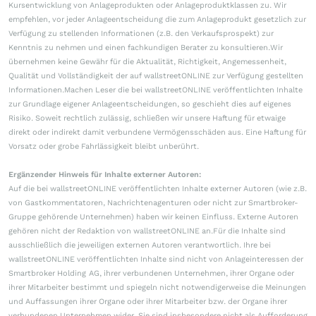
Kursentwicklung von Anlageprodukten oder Anlageproduktklassen zu. Wir
empfehlen, vor jeder Anlageentscheidung die zum Anlageprodukt gesetzlich zur
Verfügung zu stellenden Informationen (z.B. den Verkaufsprospekt) zur
Kenntnis zu nehmen und einen fachkundigen Berater zu konsultieren.Wir
übernehmen keine Gewähr für die Aktualität, Richtigkeit, Angemessenheit,
Qualität und Vollständigkeit der auf wallstreetONLINE zur Verfügung gestellten
Informationen.Machen Leser die bei wallstreetONLINE veröffentlichten Inhalte
zur Grundlage eigener Anlageentscheidungen, so geschieht dies auf eigenes
Risiko. Soweit rechtlich zulässig, schließen wir unsere Haftung für etwaige
direkt oder indirekt damit verbundene Vermögensschäden aus. Eine Haftung für
Vorsatz oder grobe Fahrlässigkeit bleibt unberührt.
Ergänzender Hinweis für Inhalte externer Autoren:
Auf die bei wallstreetONLINE veröffentlichten Inhalte externer Autoren (wie z.B.
von Gastkommentatoren, Nachrichtenagenturen oder nicht zur Smartbroker-
Gruppe gehörende Unternehmen) haben wir keinen Einfluss. Externe Autoren
gehören nicht der Redaktion von wallstreetONLINE an.Für die Inhalte sind
ausschließlich die jeweiligen externen Autoren verantwortlich. Ihre bei
wallstreetONLINE veröffentlichten Inhalte sind nicht von Anlageinteressen der
Smartbroker Holding AG, ihrer verbundenen Unternehmen, ihrer Organe oder
ihrer Mitarbeiter bestimmt und spiegeln nicht notwendigerweise die Meinungen
und Auffassungen ihrer Organe oder ihrer Mitarbeiter bzw. der Organe ihrer
verbundenen Unternehmen wider. Sie sind insbesondere nicht als Aufforderung