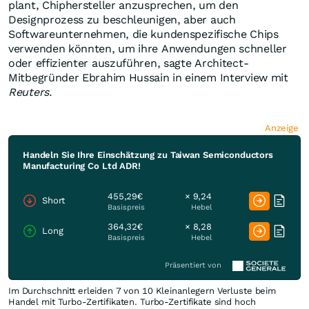
plant, Chiphersteller anzusprechen, um den
Designprozess zu beschleunigen, aber auch
Softwareunternehmen, die kundenspezifische Chips
verwenden könnten, um ihre Anwendungen schneller
oder effizienter auszuführen, sagte Architect-
Mitbegründer Ebrahim Hussain in einem Interview mit
Reuters
.
Anzeige
Handeln Sie Ihre Einschätzung zu Taiwan Semiconductors
Manufacturing Co Ltd ADR!
455,29€
× 9,24
Short
Basispreis
Hebel
364,32€
× 8,28
Long
Basispreis
Hebel
Präsentiert von
Im Durchschnitt erleiden 7 von 10 Kleinanlegern Verluste beim
Handel mit Turbo-Zertifikaten. Turbo-Zertifikate sind hoch