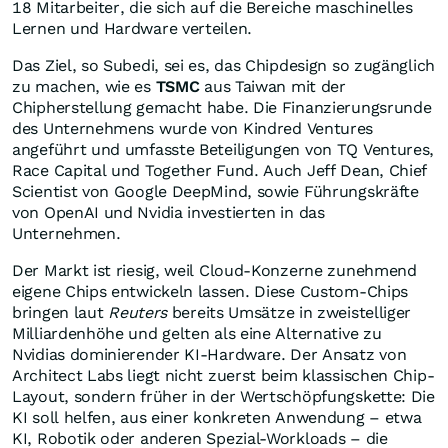
18 Mitarbeiter, die sich auf die Bereiche maschinelles
Lernen und Hardware verteilen.
Das Ziel, so Subedi, sei es, das Chipdesign so zugänglich
zu machen, wie es
TSMC
aus Taiwan mit der
Chipherstellung gemacht habe. Die Finanzierungsrunde
des Unternehmens wurde von Kindred Ventures
angeführt und umfasste Beteiligungen von TQ Ventures,
Race Capital und Together Fund. Auch Jeff Dean, Chief
Scientist von Google DeepMind, sowie Führungskräfte
von OpenAI und Nvidia investierten in das
Unternehmen.
Der Markt ist riesig, weil Cloud-Konzerne zunehmend
eigene Chips entwickeln lassen. Diese Custom-Chips
bringen laut
Reuters
bereits Umsätze in zweistelliger
Milliardenhöhe und gelten als eine Alternative zu
Nvidias dominierender KI-Hardware. Der Ansatz von
Architect Labs liegt nicht zuerst beim klassischen Chip-
Layout, sondern früher in der Wertschöpfungskette: Die
KI soll helfen, aus einer konkreten Anwendung – etwa
KI, Robotik oder anderen Spezial-Workloads – die