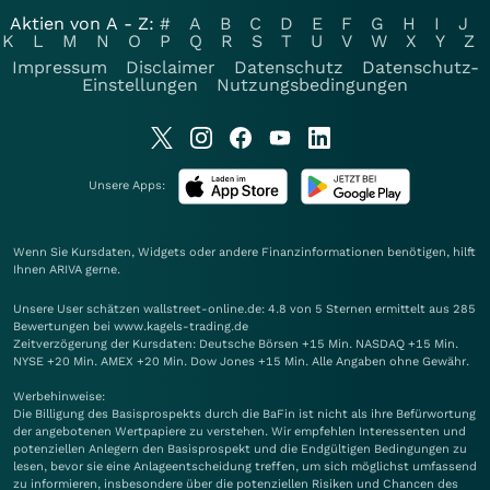
Aktien von A - Z:
#
A
B
C
D
E
F
G
H
I
J
K
L
M
N
O
P
Q
R
S
T
U
V
W
X
Y
Z
Impressum
Disclaimer
Datenschutz
Datenschutz-
Einstellungen
Nutzungsbedingungen
Unsere Apps:
Wenn Sie Kursdaten, Widgets oder andere Finanzinformationen benötigen, hilft
Ihnen
ARIVA
gerne.
Unsere User schätzen wallstreet-online.de: 4.8 von 5 Sternen ermittelt aus 285
Bewertungen bei www.kagels-trading.de
Zeitverzögerung der Kursdaten: Deutsche Börsen +15 Min. NASDAQ +15 Min.
NYSE +20 Min. AMEX +20 Min. Dow Jones +15 Min. Alle Angaben ohne Gewähr.
Werbehinweise:
Die Billigung des Basisprospekts durch die BaFin ist nicht als ihre Befürwortung
der angebotenen Wertpapiere zu verstehen. Wir empfehlen Interessenten und
potenziellen Anlegern den Basisprospekt und die Endgültigen Bedingungen zu
lesen, bevor sie eine Anlageentscheidung treffen, um sich möglichst umfassend
zu informieren, insbesondere über die potenziellen Risiken und Chancen des