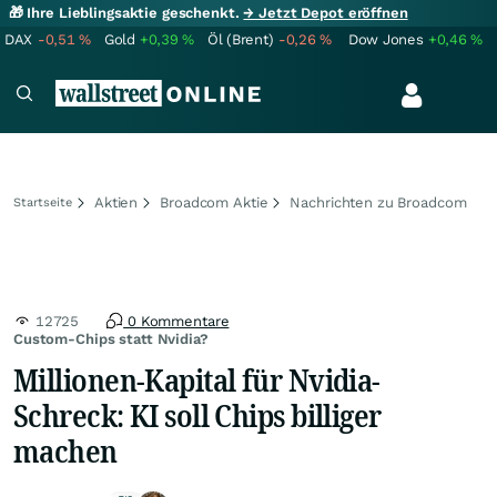
🎁 Ihre Lieblingsaktie geschenkt.
→ Jetzt Depot eröffnen
DAX
-0,51
%
Gold
+0,39
%
Öl (Brent)
-0,26
%
Dow Jones
+0,46
%
Aktien
Broadcom Aktie
Nachrichten zu Broadcom
Startseite
12725
0 Kommentare
Custom-Chips statt Nvidia?
Millionen-Kapital für Nvidia-
Schreck: KI soll Chips billiger
machen