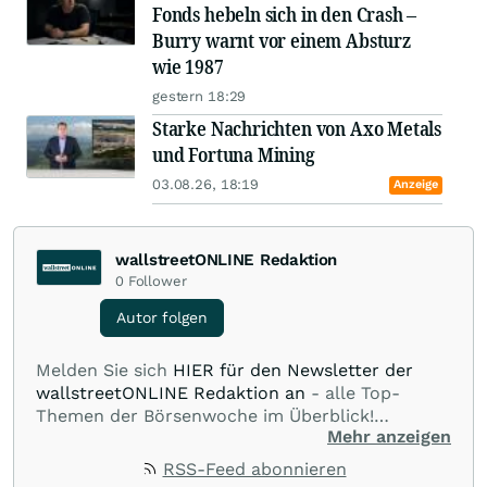
Fonds hebeln sich in den Crash –
Burry warnt vor einem Absturz
wie 1987
gestern 18:29
Starke Nachrichten von Axo Metals
und Fortuna Mining
03.08.26, 18:19
Anzeige
wallstreetONLINE Redaktion
0
Follower
Autor folgen
Melden Sie sich
HIER für den Newsletter der
wallstreetONLINE Redaktion an
- alle Top-
Themen der Börsenwoche im Überblick!
Mehr anzeigen
Verpassen Sie kein wichtiges Anleger-Thema!
Für
Beiträge auf diesem journalistischen Channel ist
RSS-Feed abonnieren
die Chefredaktion der wallstreetONLINE