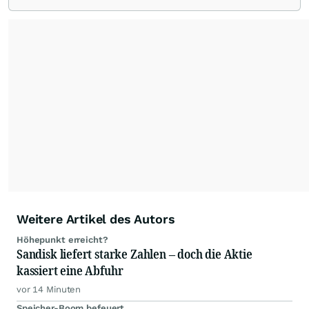
Redaktion verantwortlich.
Die Fachjournalisten
der wallstreetONLINE Redaktion berichten hier
mit ihren Kolleginnen und Kollegen aus den
Partnerredaktionen exklusiv, fundiert,
ausgewogen sowie unabhängig für den Anleger.
Die Zentralredaktion recherchiert intensiv, um
Anlegern der Kategorie Selbstentscheider
relevante Informationen für ihre
Anlageentscheidungen liefern zu können.
NEU:
Podcast "Börse, Baby!"
Weitere Artikel des Autors
Höhepunkt erreicht?
Sandisk liefert starke Zahlen – doch die Aktie
kassiert eine Abfuhr
vor 14 Minuten
Speicher-Boom befeuert