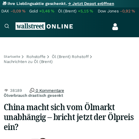
🎁 Ihre Lieblingsaktie geschenkt.
→ Jetzt Depot eröffnen
DAX
-0,09
%
Gold
+0,46
%
Öl (Brent)
+5,15
%
Dow Jones
-0,92
%
Rohstoffe
Öl (Brent) Rohstoff
Startseite
Nachrichten zu Öl (Brent)
38189
0 Kommentare
Ölverbrauch drastisch gesenkt
China macht sich vom Ölmarkt
unabhängig – bricht jetzt der Ölpreis
ein?