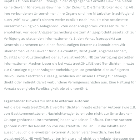
Kapitals führen können. Etwaige in der Vergangenheit erzielte Gewinne bieten
keine Gewähr für etwaige Gewinne in der Zukunft. Die Smartbroker Holding AG,
ihre verbundenen Unternehmen, ihre Organe und ihre Mitarbeiter (nachfolgend
auch „wir“ bzw. „uns“) sichern weder explizit noch implizit eine bestimmte
Kursentwicklung von Anlageprodukten oder Anlageproduktklassen zu. Wir
empfehlen, vor jeder Anlageentscheidung die zum Anlageprodukt gesetzlich zur
Verfügung zu stellenden Informationen (z.B. den Verkaufsprospekt) zur
Kenntnis zu nehmen und einen fachkundigen Berater zu konsultieren.Wir
übernehmen keine Gewähr für die Aktualität, Richtigkeit, Angemessenheit,
Qualität und Vollständigkeit der auf wallstreetONLINE zur Verfügung gestellten
Informationen.Machen Leser die bei wallstreetONLINE veröffentlichten Inhalte
zur Grundlage eigener Anlageentscheidungen, so geschieht dies auf eigenes
Risiko. Soweit rechtlich zulässig, schließen wir unsere Haftung für etwaige
direkt oder indirekt damit verbundene Vermögensschäden aus. Eine Haftung für
Vorsatz oder grobe Fahrlässigkeit bleibt unberührt.
Ergänzender Hinweis für Inhalte externer Autoren:
Auf die bei wallstreetONLINE veröffentlichten Inhalte externer Autoren (wie z.B.
von Gastkommentatoren, Nachrichtenagenturen oder nicht zur Smartbroker-
Gruppe gehörende Unternehmen) haben wir keinen Einfluss. Externe Autoren
gehören nicht der Redaktion von wallstreetONLINE an.Für die Inhalte sind
ausschließlich die jeweiligen externen Autoren verantwortlich. Ihre bei
wallstreetONLINE veröffentlichten Inhalte sind nicht von Anlageinteressen der