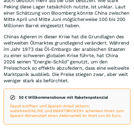
auch deutlich mehr als die USA besitzen. Wie stark
Peking diese Lager tatsächlich nutzte, ist unklar. Laut
einer Schätzung von Bloomberg könnte China zwischen
Mitte April und Mitte Juni möglicherweise 100 bis 200
Millionen Barrel eingesetzt haben.
Chinas Agieren in dieser Krise hat die Grundlagen des
weltweiten Ölmarktes grundlegend verändert. Während
im Jahr 1973 das Öl-Embargo der arabischen Staaten
zu einer schweren globalen Krise führte, hat China
2026 seinen "Energie-Schild" genutzt, um den
Preisschock so effektiv abzufedern, dass eine weltweite
Marktpanik ausblieb. Die Preise stiegen zwar, aber weit
weniger stark als befürchtet.
50 € Willkommensbonus mit Raketenpotenzial
Depot eröffnen und SpaceX-Anteil sichern:
wallstreetONLINE und SMARTBROKER+ schenken Ihnen zum
SpaceX-Börsenstart einen Aktienanteil im Wert von 50 Euro.