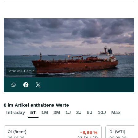
Foto: wO-Gemini
8 im Artikel enthaltene Werte
Intraday
5T
1M
3M
1J
3J
5J
10J
Max
Öl (Brent)
Öl (WTI)
-9,86
%
06.08.26
83,54
USD
06.08.26