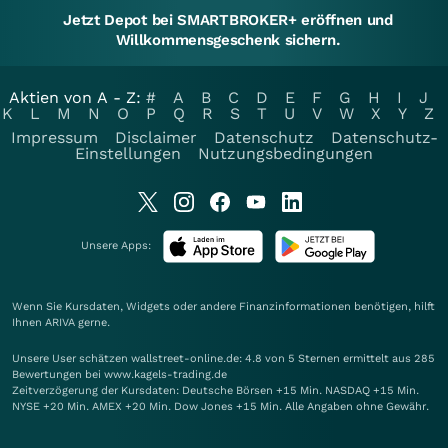
Jetzt Depot bei SMARTBROKER+ eröffnen und
Willkommensgeschenk sichern.
Aktien von A - Z:
#
A
B
C
D
E
F
G
H
I
J
K
L
M
N
O
P
Q
R
S
T
U
V
W
X
Y
Z
Impressum
Disclaimer
Datenschutz
Datenschutz-
Einstellungen
Nutzungsbedingungen
Unsere Apps:
Wenn Sie Kursdaten, Widgets oder andere Finanzinformationen benötigen, hilft
Ihnen
ARIVA
gerne.
Unsere User schätzen wallstreet-online.de: 4.8 von 5 Sternen ermittelt aus 285
Bewertungen bei www.kagels-trading.de
Zeitverzögerung der Kursdaten: Deutsche Börsen +15 Min. NASDAQ +15 Min.
NYSE +20 Min. AMEX +20 Min. Dow Jones +15 Min. Alle Angaben ohne Gewähr.