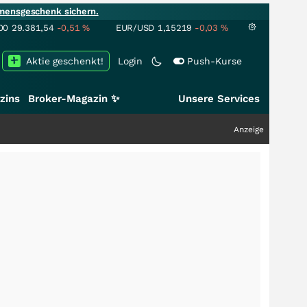
mensgeschenk sichern.
00
29.381,54
-0,51
%
EUR/USD
1,15219
-0,03
%
Aktie geschenkt!
Login
Push-Kurse
zins
Broker-Magazin ✨
Unsere Services
Anzeige