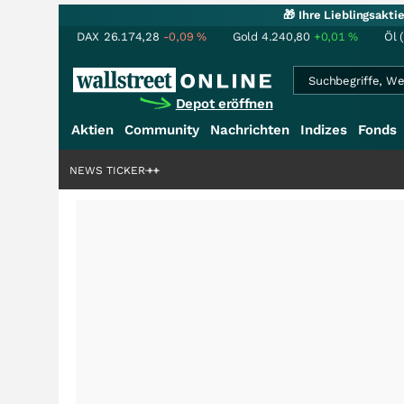
🎁 Ihre Lieblingsakt
DAX
26.174,28
-0,09
%
Gold
4.240,80
+0,01
%
Öl 
Depot eröffnen
Aktien
Community
Nachrichten
Indizes
Fonds
ardenstory?
+++
NEWS TICKER