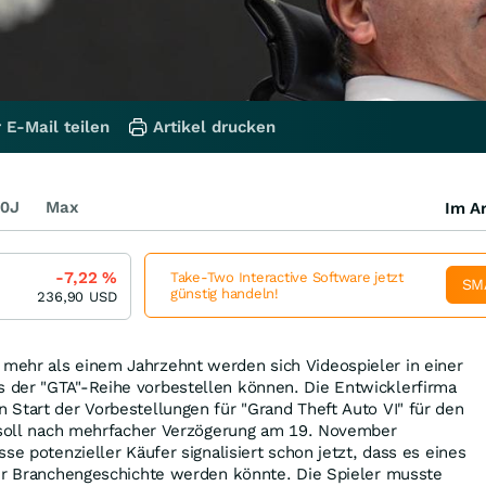
 E-Mail teilen
Artikel drucken
0J
Max
Im Ar
-7,22
%
Take-Two Interactive Software jetzt
SM
günstig handeln!
236,90
USD
ehr als einem Jahrzehnt werden sich Videospieler in einer
der "GTA"-Reihe vorbestellen können. Die Entwicklerfirma
Start der Vorbestellungen für "Grand Theft Auto VI" für den
l soll nach mehrfacher Verzögerung am 19. November
se potenzieller Käufer signalisiert schon jetzt, dass es eines
der Branchengeschichte werden könnte. Die Spieler musste