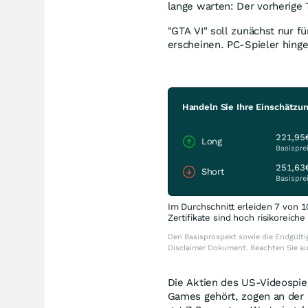
lange warten: Der vorherige 
"GTA VI" soll zunächst nur f
erscheinen. PC-Spieler hin
Handeln Sie Ihre Einschätzu
221,95
Long
Basispre
251,63
Short
Basispre
Im Durchschnitt erleiden 7 von 1
Zertifikate sind hoch risikoreich
Den Basisprospekt sowie die Endgültig
Disclaimer Dokument. Beachten Sie a
Die Aktien des US-Videospie
Games gehört, zogen an der 