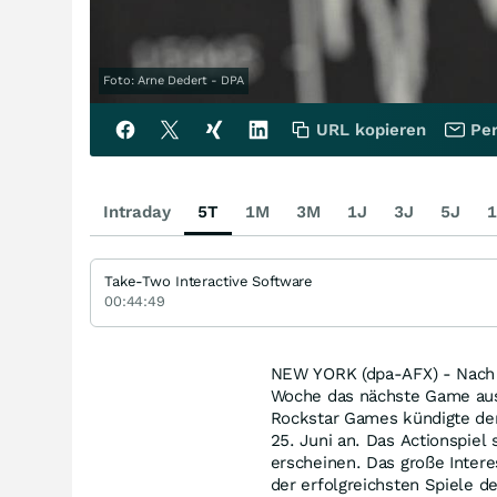
Foto: Arne Dedert - DPA
URL kopieren
Per
Intraday
5T
1M
3M
1J
3J
5J
1
Take-Two Interactive Software
00:44:49
NEW YORK (dpa-AFX) - Nach m
Woche das nächste Game aus 
Rockstar Games kündigte den 
25. Juni an. Das Actionspie
erscheinen. Das große Interes
der erfolgreichsten Spiele 