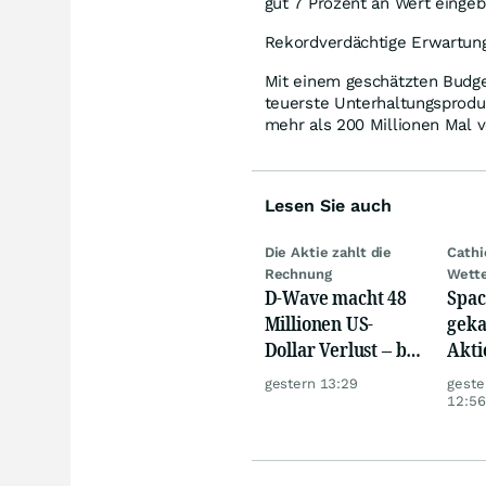
gut 7 Prozent an Wert eingeb
Rekordverdächtige Erwartun
Mit einem geschätzten Budget
teuerste Unterhaltungsprodu
mehr als 200 Millionen Mal v
Lesen Sie auch
Die Aktie zahlt die
Cath
Rechnung
Wett
D-Wave macht 48
Spac
Millionen US-
geka
Dollar Verlust – bei
Akti
nur 3,1 Millionen
gestern 13:29
geste
Umsatz
12:56