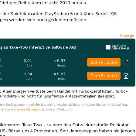
Titel der Reihe kam im Jahr 2013 heraus.
ür die Spielekonsolen PlayStation 5 und Xbox Series X|S
gegen werden sich noch gedulden müssen.
Anzeige
ng zu Take-Two Interactive Software AG!
€
2,01
× 9,97
Zum Produkt
is
Ask
Hebel
€
2,04
× 9,87
Zum Produkt
is
Ask
Hebel
0 Kleinanlegern Verluste beim Handel mit Turbo-Zertifikaten. Turbo-
e Produkte und nicht für langfristige Anlagestrategien geeignet.
en Bedingungen und die Basisinformationsblätter erhalten Sie bei Klick auf das
uch die
weiteren Hinweise
zu dieser Werbung.
lkonzerns Take Two , zu dem das Entwicklerstudio Rockstar
US-Börse um 4 Prozent an. Seit Jahresbeginn haben sie jedoch