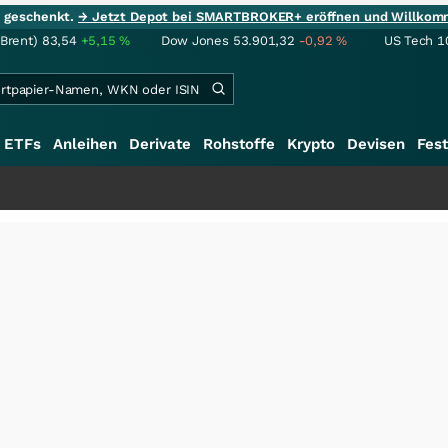
ie geschenkt.
→ Jetzt Depot bei SMARTBROKER+ eröffnen und Willkom
(Brent)
83,54
+5,15
%
Dow Jones
53.901,32
-0,92
%
US Tech 1
ETFs
Anleihen
Derivate
Rohstoffe
Krypto
Devisen
Fest