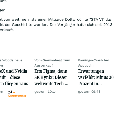
üßt.
gen
 von weit mehr als einer Milliarde Dollar dürfte "GTA VI" das
kt der Geschichte werden. Der Vorgänger hatte sich seit 2013
erkauft.
ie Woods neue
Vom Gewinnbeat zum
Earnings-Crash bei
en
Ausverkauf
AppLovin
eX und Nvidia
Erst Figma, dann
Erwartungen
uft – diese
SK Hynix: Dieser
verfehlt: Minus 30
en fliegen raus
weltweite Tech-
Prozent in
Crash vernichtet
wenigen Minuten!
rn
1
gestern 10:14
gestern 09:43
Milliarden
Kommentar