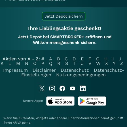
Jetzt Depot sichern
Ihre Lieblingsaktie geschenkt!
Jetzt Depot bei SMARTBROKER+ eröffnen und
Willkommensgeschenk sichern.
Aktien von A - Z:
#
A
B
C
D
E
F
G
H
I
J
K
L
M
N
O
P
Q
R
S
T
U
V
W
X
Y
Z
Impressum
Disclaimer
Datenschutz
Datenschutz-
Einstellungen
Nutzungsbedingungen
Unsere Apps:
Wenn Sie Kursdaten, Widgets oder andere Finanzinformationen benötigen, hilft
Ihnen
ARIVA
gerne.