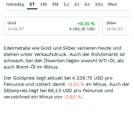
Intraday
5T
1M
3M
1J
3J
5J
10J
Max
Gold
Silber
+5,35
%
14:01:57
4.262,35
USD
14:01:53
Edelmetalle wie Gold und Silber verlieren heute und
stehen unter Verkaufsdruck. Auch der Rohölmarkt ist
schwach, bei den Ölwerten liegen sowohl WTI-Öl, als
auch Brent-Öl im Minus.
Der Goldpreis liegt aktuell bei 4.239,75
USD
pro
Feinunze und notiert damit
-0,42
%
im Minus. Auch der
Silberpreis liegt bei 66,13
USD
pro Feinunze und
verzeichnet ein Minus von
-2,65
%
.