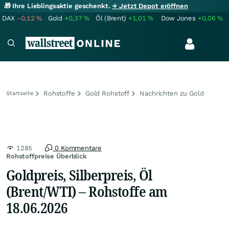
🎁 Ihre Lieblingsaktie geschenkt.
→ Jetzt Depot eröffnen
DAX
-0,12
%
Gold
+0,37
%
Öl (Brent)
+1,01
%
Dow Jones
+0,06
%
Rohstoffe
Gold Rohstoff
Nachrichten zu Gold
Startseite
1285
0 Kommentare
Rohstoffpreise Überblick
Goldpreis, Silberpreis, Öl
(Brent/WTI) – Rohstoffe am
18.06.2026