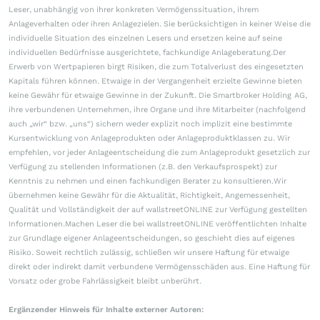
Leser, unabhängig von ihrer konkreten Vermögenssituation, ihrem
Anlageverhalten oder ihren Anlagezielen. Sie berücksichtigen in keiner Weise die
individuelle Situation des einzelnen Lesers und ersetzen keine auf seine
individuellen Bedürfnisse ausgerichtete, fachkundige Anlageberatung.Der
Erwerb von Wertpapieren birgt Risiken, die zum Totalverlust des eingesetzten
Kapitals führen können. Etwaige in der Vergangenheit erzielte Gewinne bieten
keine Gewähr für etwaige Gewinne in der Zukunft. Die Smartbroker Holding AG,
ihre verbundenen Unternehmen, ihre Organe und ihre Mitarbeiter (nachfolgend
auch „wir“ bzw. „uns“) sichern weder explizit noch implizit eine bestimmte
Kursentwicklung von Anlageprodukten oder Anlageproduktklassen zu. Wir
empfehlen, vor jeder Anlageentscheidung die zum Anlageprodukt gesetzlich zur
Verfügung zu stellenden Informationen (z.B. den Verkaufsprospekt) zur
Kenntnis zu nehmen und einen fachkundigen Berater zu konsultieren.Wir
übernehmen keine Gewähr für die Aktualität, Richtigkeit, Angemessenheit,
Qualität und Vollständigkeit der auf wallstreetONLINE zur Verfügung gestellten
Informationen.Machen Leser die bei wallstreetONLINE veröffentlichten Inhalte
zur Grundlage eigener Anlageentscheidungen, so geschieht dies auf eigenes
Risiko. Soweit rechtlich zulässig, schließen wir unsere Haftung für etwaige
direkt oder indirekt damit verbundene Vermögensschäden aus. Eine Haftung für
Vorsatz oder grobe Fahrlässigkeit bleibt unberührt.
Ergänzender Hinweis für Inhalte externer Autoren: