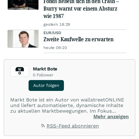
Fonds hebeln sich in den Crash –
Burry warnt vor einem Absturz
wie 1987
gestern 18:29
EUR/USD
Zweite Kaufwelle zu erwarten
heute 09:20
Markt Bote
0
Follower
Autor folgen
Markt Bote ist ein Autor von wallstreetONLINE
und liefert automatisierte, dynamische Inhalte
zu aktuellen Marktbewegungen. Im Fokus
stehen Tops und Flops, Branchentrends und
Mehr anzeigen
Impulse aus der Community. Ob Tech-Aktien,
RSS-Feed abonnieren
Rohstoffe oder Krypto – die Beiträge sind kurz,
prägnant und regen zur Diskussion an, sodass
Leser schnell einen Überblick gewinnen und