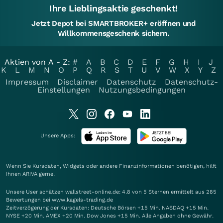
Ihre Lieblingsaktie geschenkt!
Jetzt Depot bei SMARTBROKER+ eröffnen und
Willkommensgeschenk sichern.
Aktien von A - Z:
#
A
B
C
D
E
F
G
H
I
J
K
L
M
N
O
P
Q
R
S
T
U
V
W
X
Y
Z
Impressum
Disclaimer
Datenschutz
Datenschutz-
Einstellungen
Nutzungsbedingungen
Unsere Apps:
Wenn Sie Kursdaten, Widgets oder andere Finanzinformationen benötigen, hilft
Ihnen
ARIVA
gerne.
Unsere User schätzen wallstreet-online.de: 4.8 von 5 Sternen ermittelt aus 285
Bewertungen bei www.kagels-trading.de
Zeitverzögerung der Kursdaten: Deutsche Börsen +15 Min. NASDAQ +15 Min.
NYSE +20 Min. AMEX +20 Min. Dow Jones +15 Min. Alle Angaben ohne Gewähr.