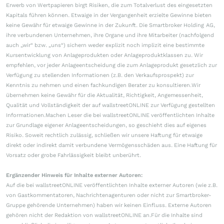
Erwerb von Wertpapieren birgt Risiken, die zum Totalverlust des eingesetzten
Kapitals führen können. Etwaige in der Vergangenheit erzielte Gewinne bieten
keine Gewähr für etwaige Gewinne in der Zukunft. Die Smartbroker Holding AG,
ihre verbundenen Unternehmen, ihre Organe und ihre Mitarbeiter (nachfolgend
auch „wir“ bzw. „uns“) sichern weder explizit noch implizit eine bestimmte
Kursentwicklung von Anlageprodukten oder Anlageproduktklassen zu. Wir
empfehlen, vor jeder Anlageentscheidung die zum Anlageprodukt gesetzlich zur
Verfügung zu stellenden Informationen (z.B. den Verkaufsprospekt) zur
Kenntnis zu nehmen und einen fachkundigen Berater zu konsultieren.Wir
übernehmen keine Gewähr für die Aktualität, Richtigkeit, Angemessenheit,
Qualität und Vollständigkeit der auf wallstreetONLINE zur Verfügung gestellten
Informationen.Machen Leser die bei wallstreetONLINE veröffentlichten Inhalte
zur Grundlage eigener Anlageentscheidungen, so geschieht dies auf eigenes
Risiko. Soweit rechtlich zulässig, schließen wir unsere Haftung für etwaige
direkt oder indirekt damit verbundene Vermögensschäden aus. Eine Haftung für
Vorsatz oder grobe Fahrlässigkeit bleibt unberührt.
Ergänzender Hinweis für Inhalte externer Autoren:
Auf die bei wallstreetONLINE veröffentlichten Inhalte externer Autoren (wie z.B.
von Gastkommentatoren, Nachrichtenagenturen oder nicht zur Smartbroker-
Gruppe gehörende Unternehmen) haben wir keinen Einfluss. Externe Autoren
gehören nicht der Redaktion von wallstreetONLINE an.Für die Inhalte sind