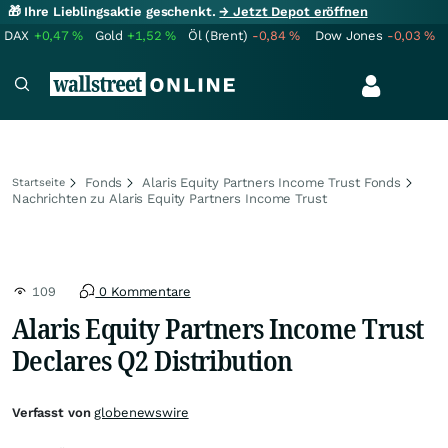
🎁 Ihre Lieblingsaktie geschenkt.
→ Jetzt Depot eröffnen
DAX
+0,47
%
Gold
+1,52
%
Öl (Brent)
-0,84
%
Dow Jones
-0,03
%
Fonds
Alaris Equity Partners Income Trust Fonds
Startseite
Nachrichten zu Alaris Equity Partners Income Trust
109
0 Kommentare
Alaris Equity Partners Income Trust
Declares Q2 Distribution
Verfasst von
globenewswire