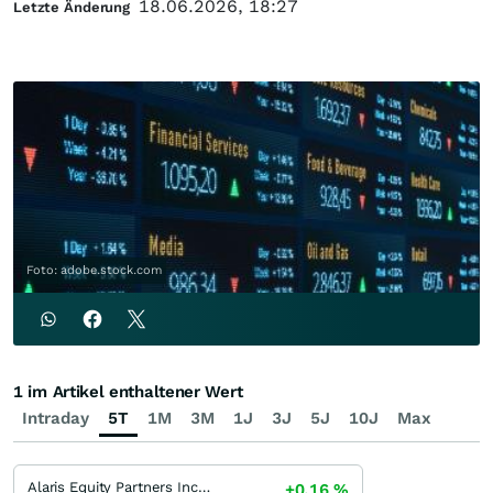
18.06.2026, 18:27
Letzte Änderung
Foto: adobe.stock.com
1 im Artikel enthaltener Wert
Intraday
5T
1M
3M
1J
3J
5J
10J
Max
Alaris Equity Partners Income Trust
+0,16
%