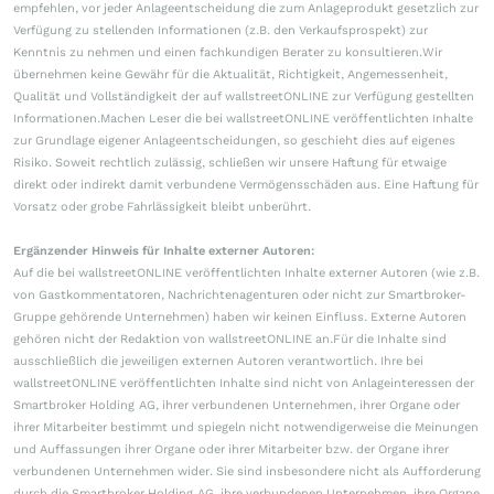
empfehlen, vor jeder Anlageentscheidung die zum Anlageprodukt gesetzlich zur
Verfügung zu stellenden Informationen (z.B. den Verkaufsprospekt) zur
Kenntnis zu nehmen und einen fachkundigen Berater zu konsultieren.Wir
übernehmen keine Gewähr für die Aktualität, Richtigkeit, Angemessenheit,
Qualität und Vollständigkeit der auf wallstreetONLINE zur Verfügung gestellten
Informationen.Machen Leser die bei wallstreetONLINE veröffentlichten Inhalte
zur Grundlage eigener Anlageentscheidungen, so geschieht dies auf eigenes
Risiko. Soweit rechtlich zulässig, schließen wir unsere Haftung für etwaige
direkt oder indirekt damit verbundene Vermögensschäden aus. Eine Haftung für
Vorsatz oder grobe Fahrlässigkeit bleibt unberührt.
Ergänzender Hinweis für Inhalte externer Autoren:
Auf die bei wallstreetONLINE veröffentlichten Inhalte externer Autoren (wie z.B.
von Gastkommentatoren, Nachrichtenagenturen oder nicht zur Smartbroker-
Gruppe gehörende Unternehmen) haben wir keinen Einfluss. Externe Autoren
gehören nicht der Redaktion von wallstreetONLINE an.Für die Inhalte sind
ausschließlich die jeweiligen externen Autoren verantwortlich. Ihre bei
wallstreetONLINE veröffentlichten Inhalte sind nicht von Anlageinteressen der
Smartbroker Holding AG, ihrer verbundenen Unternehmen, ihrer Organe oder
ihrer Mitarbeiter bestimmt und spiegeln nicht notwendigerweise die Meinungen
und Auffassungen ihrer Organe oder ihrer Mitarbeiter bzw. der Organe ihrer
verbundenen Unternehmen wider. Sie sind insbesondere nicht als Aufforderung
durch die Smartbroker Holding AG, ihre verbundenen Unternehmen, ihre Organe