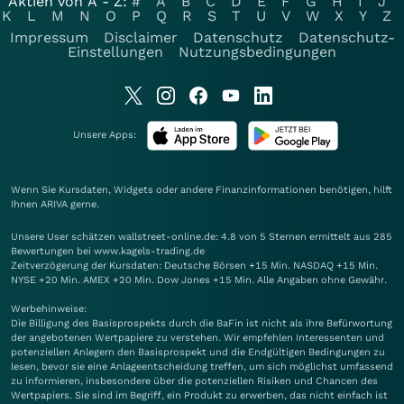
Aktien von A - Z:
#
A
B
C
D
E
F
G
H
I
J
K
L
M
N
O
P
Q
R
S
T
U
V
W
X
Y
Z
Impressum
Disclaimer
Datenschutz
Datenschutz-
Einstellungen
Nutzungsbedingungen
Unsere Apps:
Wenn Sie Kursdaten, Widgets oder andere Finanzinformationen benötigen, hilft
Ihnen
ARIVA
gerne.
Unsere User schätzen wallstreet-online.de: 4.8 von 5 Sternen ermittelt aus 285
Bewertungen bei www.kagels-trading.de
Zeitverzögerung der Kursdaten: Deutsche Börsen +15 Min. NASDAQ +15 Min.
NYSE +20 Min. AMEX +20 Min. Dow Jones +15 Min. Alle Angaben ohne Gewähr.
Werbehinweise:
Die Billigung des Basisprospekts durch die BaFin ist nicht als ihre Befürwortung
der angebotenen Wertpapiere zu verstehen. Wir empfehlen Interessenten und
potenziellen Anlegern den Basisprospekt und die Endgültigen Bedingungen zu
lesen, bevor sie eine Anlageentscheidung treffen, um sich möglichst umfassend
zu informieren, insbesondere über die potenziellen Risiken und Chancen des
Wertpapiers. Sie sind im Begriff, ein Produkt zu erwerben, das nicht einfach ist