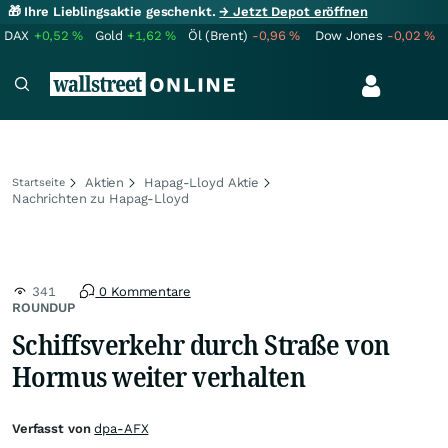
🎁 Ihre Lieblingsaktie geschenkt.
→ Jetzt Depot eröffnen
DAX
+0,52
%
Gold
+1,62
%
Öl (Brent)
-0,96
%
Dow Jones
-0,02
%
Aktien
Hapag-Lloyd Aktie
Startseite
Nachrichten zu Hapag-Lloyd
341
0 Kommentare
ROUNDUP
Schiffsverkehr durch Straße von
Hormus weiter verhalten
Verfasst von
dpa-AFX