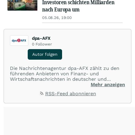
Investoren schichten Milliarden
nach Europa um
05.08.26, 19:00
dpa-AFX
0
Follower
Autor folgen
Die Nachrichtenagentur dpa-AFX zählt zu den
führenden Anbietern von Finanz- und
Wirtschaftsnachrichten in deutscher und
englischer Sprache. Gestützt auf ein
Mehr anzeigen
internationales Agentur-Netzwerk berichtet
RSS-Feed abonnieren
dpa-AFX unabhängig, zuverlässig und schnell
von allen wichtigen Finanzstandorten der Welt.
Die Nutzung der Inhalte in Form eines RSS-
Feeds ist ausschließlich für private und nicht
kommerzielle Internetangebote zulässig. Eine
dauerhafte Archivierung der dpa-AFX-
Nachrichten auf diesen Seiten ist nicht zulässig.