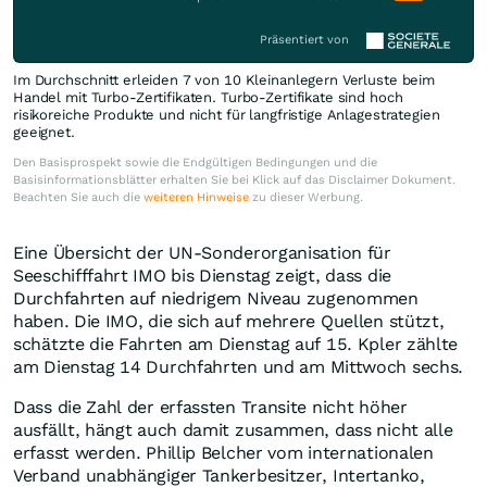
Präsentiert von
Im Durchschnitt erleiden 7 von 10 Kleinanlegern Verluste beim
Handel mit Turbo-Zertifikaten. Turbo-Zertifikate sind hoch
risikoreiche Produkte und nicht für langfristige Anlagestrategien
geeignet.
Den Basisprospekt sowie die Endgültigen Bedingungen und die
Basisinformationsblätter erhalten Sie bei Klick auf das Disclaimer Dokument.
Beachten Sie auch die
weiteren Hinweise
zu dieser Werbung.
Eine Übersicht der UN-Sonderorganisation für
Seeschifffahrt IMO bis Dienstag zeigt, dass die
Durchfahrten auf niedrigem Niveau zugenommen
haben. Die IMO, die sich auf mehrere Quellen stützt,
schätzte die Fahrten am Dienstag auf 15. Kpler zählte
am Dienstag 14 Durchfahrten und am Mittwoch sechs.
Dass die Zahl der erfassten Transite nicht höher
ausfällt, hängt auch damit zusammen, dass nicht alle
erfasst werden. Phillip Belcher vom internationalen
Verband unabhängiger Tankerbesitzer, Intertanko,