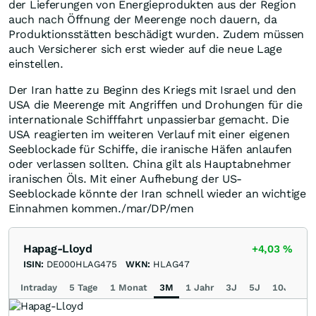
der Lieferungen von Energieprodukten aus der Region
auch nach Öffnung der Meerenge noch dauern, da
Produktionsstätten beschädigt wurden. Zudem müssen
auch Versicherer sich erst wieder auf die neue Lage
einstellen.
Der Iran hatte zu Beginn des Kriegs mit Israel und den
USA die Meerenge mit Angriffen und Drohungen für die
internationale Schifffahrt unpassierbar gemacht. Die
USA reagierten im weiteren Verlauf mit einer eigenen
Seeblockade für Schiffe, die iranische Häfen anlaufen
oder verlassen sollten. China gilt als Hauptabnehmer
iranischen Öls. Mit einer Aufhebung der US-
Seeblockade könnte der Iran schnell wieder an wichtige
Einnahmen kommen./mar/DP/men
Hapag-Lloyd
+4,03
%
ISIN:
DE000HLAG475
WKN:
HLAG47
Intraday
5 Tage
1 Monat
3M
1 Jahr
3J
5J
10J
Ma