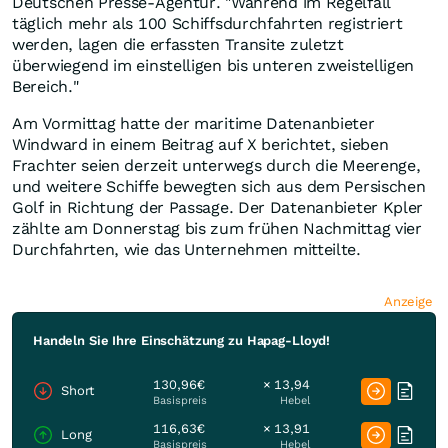
Deutschen Presse-Agentur. "Während im Regelfall
täglich mehr als 100 Schiffsdurchfahrten registriert
werden, lagen die erfassten Transite zuletzt
überwiegend im einstelligen bis unteren zweistelligen
Bereich."
Am Vormittag hatte der maritime Datenanbieter
Windward in einem Beitrag auf X berichtet, sieben
Frachter seien derzeit unterwegs durch die Meerenge,
und weitere Schiffe bewegten sich aus dem Persischen
Golf in Richtung der Passage. Der Datenanbieter Kpler
zählte am Donnerstag bis zum frühen Nachmittag vier
Durchfahrten, wie das Unternehmen mitteilte.
Anzeige
Handeln Sie Ihre Einschätzung zu Hapag-Lloyd!
130,96€
× 13,94
Short
Basispreis
Hebel
116,63€
× 13,91
Long
Basispreis
Hebel