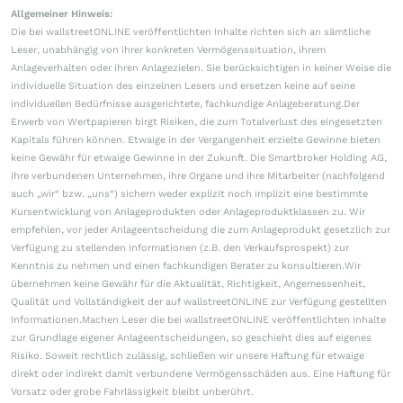
Allgemeiner Hinweis:
Die bei wallstreetONLINE veröffentlichten Inhalte richten sich an sämtliche
Leser, unabhängig von ihrer konkreten Vermögenssituation, ihrem
Anlageverhalten oder ihren Anlagezielen. Sie berücksichtigen in keiner Weise die
individuelle Situation des einzelnen Lesers und ersetzen keine auf seine
individuellen Bedürfnisse ausgerichtete, fachkundige Anlageberatung.Der
Erwerb von Wertpapieren birgt Risiken, die zum Totalverlust des eingesetzten
Kapitals führen können. Etwaige in der Vergangenheit erzielte Gewinne bieten
keine Gewähr für etwaige Gewinne in der Zukunft. Die Smartbroker Holding AG,
ihre verbundenen Unternehmen, ihre Organe und ihre Mitarbeiter (nachfolgend
auch „wir“ bzw. „uns“) sichern weder explizit noch implizit eine bestimmte
Kursentwicklung von Anlageprodukten oder Anlageproduktklassen zu. Wir
empfehlen, vor jeder Anlageentscheidung die zum Anlageprodukt gesetzlich zur
Verfügung zu stellenden Informationen (z.B. den Verkaufsprospekt) zur
Kenntnis zu nehmen und einen fachkundigen Berater zu konsultieren.Wir
übernehmen keine Gewähr für die Aktualität, Richtigkeit, Angemessenheit,
Qualität und Vollständigkeit der auf wallstreetONLINE zur Verfügung gestellten
Informationen.Machen Leser die bei wallstreetONLINE veröffentlichten Inhalte
zur Grundlage eigener Anlageentscheidungen, so geschieht dies auf eigenes
Risiko. Soweit rechtlich zulässig, schließen wir unsere Haftung für etwaige
direkt oder indirekt damit verbundene Vermögensschäden aus. Eine Haftung für
Vorsatz oder grobe Fahrlässigkeit bleibt unberührt.