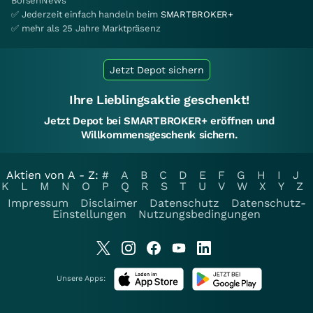
BörsenNews
✅ Jederzeit einfach handeln beim
SMARTBROKER+
✅ mehr als 25 Jahre Marktpräsenz
Jetzt Depot sichern
Ihre Lieblingsaktie geschenkt!
Jetzt Depot bei SMARTBROKER+ eröffnen und
Willkommensgeschenk sichern.
Aktien von A - Z:
#
A
B
C
D
E
F
G
H
I
J
K
L
M
N
O
P
Q
R
S
T
U
V
W
X
Y
Z
Impressum
Disclaimer
Datenschutz
Datenschutz-
Einstellungen
Nutzungsbedingungen
Unsere Apps: