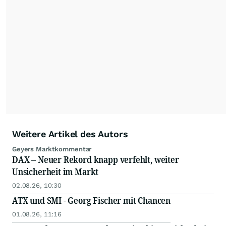
(Vereinigung Technischer Analysten
Deutschland) ist er stellv. Regionalmanager in
Frankfurt und Ausbilder für angehende
Technische Analysten.
Geyer hat den Abschluss für Technische
Analysten (CFTe Certified Financial Technician)
abgelegt. Nach den beiden 3. Rängen beim
Technischen Analysten Award (für 2009 und
2010) der Börsenzeitung hat Geyer im Jahr
2011 den 1. Platz erreicht. Er ist Ausbilder und
hält Vorträge und Kundenveranstaltungen.
Aktuelle Termine können Sie auf seiner
Weitere Artikel des Autors
Homepage
www.christophgeyer.de
finden.
Geyers Marktkommentar
DAX – Neuer Rekord knapp verfehlt, weiter
*Werbelink
Unsicherheit im Markt
02.08.26, 10:30
ATX und SMI - Georg Fischer mit Chancen
01.08.26, 11:16