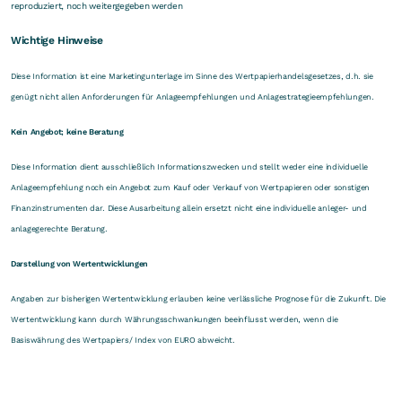
reproduziert, noch weitergegeben werden
Wichtige Hinweise
Diese Information ist eine Marketingunterlage im Sinne des Wertpapierhandelsgesetzes, d.h. sie
genügt nicht allen Anforderungen für Anlageempfehlungen und Anlagestrategieempfehlungen.
Kein Angebot; keine Beratung
Diese Information dient ausschließlich Informationszwecken und stellt weder eine individuelle
Anlageempfehlung noch ein Angebot zum Kauf oder Verkauf von Wertpapieren oder sonstigen
Finanzinstrumenten dar. Diese Ausarbeitung allein ersetzt nicht eine individuelle anleger- und
anlagegerechte Beratung.
Darstellung von Wertentwicklungen
Angaben zur bisherigen Wertentwicklung erlauben keine verlässliche Prognose für die Zukunft. Die
Wertentwicklung kann durch Währungsschwankungen beeinflusst werden, wenn die
Basiswährung des Wertpapiers/ Index von EURO abweicht.