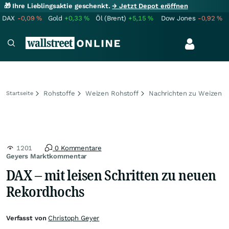
🎁 Ihre Lieblingsaktie geschenkt.
→ Jetzt Depot eröffnen
DAX
-0,09
%
Gold
+0,33
%
Öl (Brent)
+5,15
%
Dow Jones
-0,92
%
Rohstoffe
Weizen Rohstoff
Nachrichten zu Weizen
Startseite
1201
0 Kommentare
Geyers Marktkommentar
DAX – mit leisen Schritten zu neuen
Rekordhochs
Verfasst von
Christoph Geyer