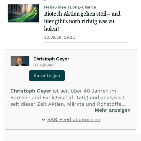
Hebel-Idee | Long-Chance
Biotech-Aktien gehen steil – und
hier gibt's noch richtig was zu
holen!
30.06.26, 19:32
Christoph Geyer
0
Follower
Autor folgen
Christoph Geyer
ist seit über 40 Jahren im
Börsen- und Bankgeschäft tätig und analysiert
seit dieser Zeit Aktien, Märkte und Rohstoffe
Mehr anzeigen
auf technischer Basis. Er ist Autor der
Fachbücher
„Einfach richtig Geldverdienen mit
RSS-Feed abonnieren
Technischer Analyse“
und
„Einfach richtig
Geldverdienen mit MoneyManagement“
erschienen im Wiley-Verlag. In der VTAD