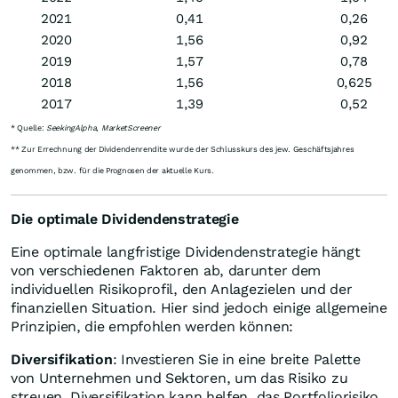
2021
0,41
0,26
2020
1,56
0,92
2019
1,57
0,78
2018
1,56
0,625
2017
1,39
0,52
* Quelle:
SeekingAlpha, MarketScreener
** Zur Errechnung der Dividendenrendite wurde der Schlusskurs des jew. Geschäftsjahres
genommen, bzw. für die Prognosen der aktuelle Kurs.
Die optimale Dividendenstrategie
Eine optimale langfristige Dividendenstrategie hängt
von verschiedenen Faktoren ab, darunter dem
individuellen Risikoprofil, den Anlagezielen und der
finanziellen Situation. Hier sind jedoch einige allgemeine
Prinzipien, die empfohlen werden können:
Diversifikation
: Investieren Sie in eine breite Palette
von Unternehmen und Sektoren, um das Risiko zu
streuen. Diversifikation kann helfen, das Portfoliorisiko