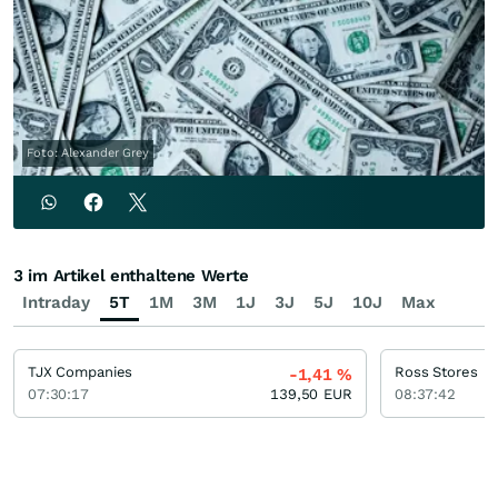
Foto: Alexander Grey
3 im Artikel enthaltene Werte
Intraday
5T
1M
3M
1J
3J
5J
10J
Max
TJX Companies
Ross Stores
-1,41
%
07:30:17
139,50
EUR
08:37:42