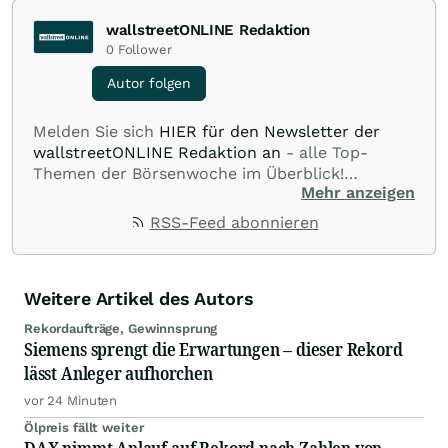
wallstreetONLINE Redaktion
0
Follower
Autor folgen
Melden Sie sich
HIER für den Newsletter der
wallstreetONLINE Redaktion an
- alle Top-
Themen der Börsenwoche im Überblick!
Mehr anzeigen
Verpassen Sie kein wichtiges Anleger-Thema!
Für
Beiträge auf diesem journalistischen Channel ist
RSS-Feed abonnieren
die Chefredaktion der wallstreetONLINE
Redaktion verantwortlich.
Die Fachjournalisten
der wallstreetONLINE Redaktion berichten hier
Weitere Artikel des Autors
mit ihren Kolleginnen und Kollegen aus den
Partnerredaktionen exklusiv, fundiert,
Rekordaufträge, Gewinnsprung
ausgewogen sowie unabhängig für den Anleger.
Siemens sprengt die Erwartungen – dieser Rekord
Die Zentralredaktion recherchiert intensiv, um
lässt Anleger aufhorchen
Anlegern der Kategorie Selbstentscheider
vor 24 Minuten
relevante Informationen für ihre
Anlageentscheidungen liefern zu können.
NEU:
Ölpreis fällt weiter
DAX nimmt Anlauf auf Rekord nach Zahlen von
Podcast "Börse, Baby!"