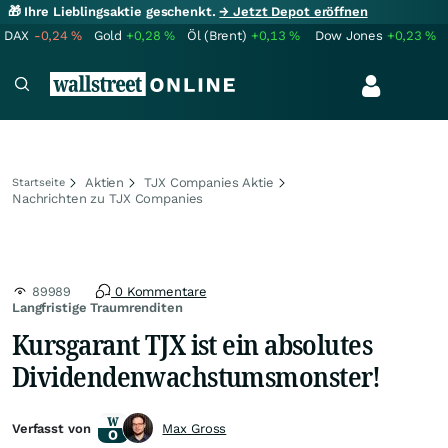
🎁 Ihre Lieblingsaktie geschenkt.
→ Jetzt Depot eröffnen
DAX
-0,24
%
Gold
+0,28
%
Öl (Brent)
+0,13
%
Dow Jones
+0,23
%
Aktien
TJX Companies Aktie
Startseite
Nachrichten zu TJX Companies
89989
0 Kommentare
Langfristige Traumrenditen
Kursgarant TJX ist ein absolutes
Dividendenwachstumsmonster!
Verfasst von
Max Gross