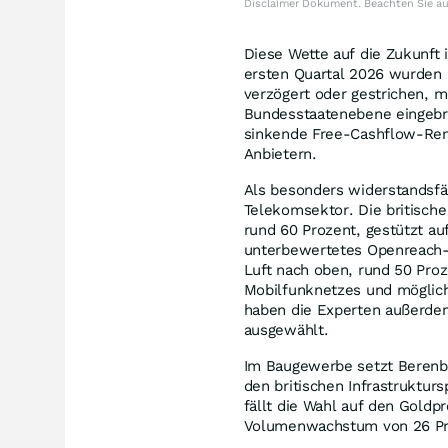
Disclaimer Dokument. Beachten Sie a
Diese Wette auf die Zukunft 
ersten Quartal 2026 wurden 
verzögert oder gestrichen, 
Bundesstaatenebene eingebr
sinkende Free-Cashflow-Rend
Anbietern.
Als besonders widerstandsfä
Telekomsektor. Die britisch
rund 60 Prozent, gestützt au
unterbewertetes Openreach-
Luft nach oben, rund 50 Pro
Mobilfunknetzes und möglic
haben die Experten außerde
ausgewählt.
Im Baugewerbe setzt Berenb
den britischen Infrastrukturs
fällt die Wahl auf den Gold
Volumenwachstum von 26 Proz