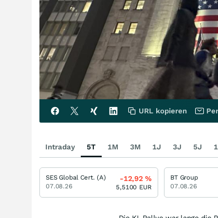
URL kopieren
Per
Intraday
5T
1M
3M
1J
3J
5J
1
SES Global Cert. (A)
BT Group
-12,92
%
07.08.26
07.08.26
5,5100
EUR
Die KI-Rallye war lange die 