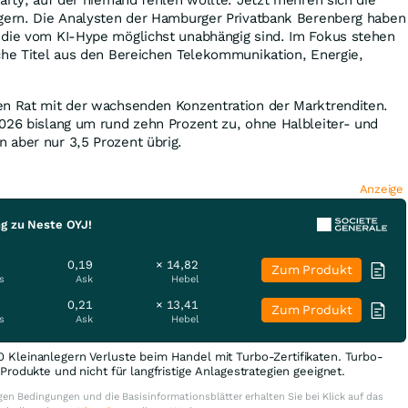
egern. Die Analysten der Hamburger Privatbank Berenberg haben
 die vom KI-Hype möglichst unabhängig sind. Im Fokus stehen
che Titel aus den Bereichen Telekommunikation, Energie,
en Rat mit der wachsenden Konzentration der Marktrenditen.
026 bislang um rund zehn Prozent zu, ohne Halbleiter- und
 aber nur 3,5 Prozent übrig.
Anzeige
ng zu Neste OYJ!
0,19
× 14,82
Zum Produkt
s
Ask
Hebel
0,21
× 13,41
Zum Produkt
s
Ask
Hebel
0 Kleinanlegern Verluste beim Handel mit Turbo-Zertifikaten. Turbo-
e Produkte und nicht für langfristige Anlagestrategien geeignet.
en Bedingungen und die Basisinformationsblätter erhalten Sie bei Klick auf das