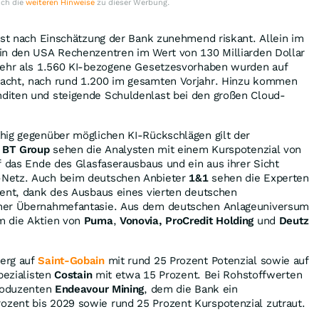
uch die
weiteren Hinweise
zu dieser Werbung.
ist nach Einschätzung der Bank zunehmend riskant. Allein im
in den USA Rechenzentren im Wert von 130 Milliarden Dollar
mehr als 1.560 KI-bezogene Gesetzesvorhaben wurden auf
acht, nach rund 1.200 im gesamten Vorjahr. Hinzu kommen
iten und steigende Schuldenlast bei den großen Cloud-
hig gegenüber möglichen KI-Rückschlägen gilt der
e
BT Group
sehen die Analysten mit einem Kurspotenzial von
f das Ende des Glasfaserausbaus und ein aus ihrer Sicht
Netz. Auch beim deutschen Anbieter
1&1
sehen die Experten
zent, dank des Ausbaus eines vierten deutschen
her Übernahmefantasie. Aus dem deutschen Anlageuniversum
m die Aktien von
Puma
,
Vonovia, ProCredit Holding
und
Deutz
erg auf
Saint-Gobain
mit rund 25 Prozent Potenzial sowie auf
pezialisten
Costain
mit etwa 15 Prozent. Bei Rohstoffwerten
produzenten
Endeavour Mining
, dem die Bank ein
ent bis 2029 sowie rund 25 Prozent Kurspotenzial zutraut.