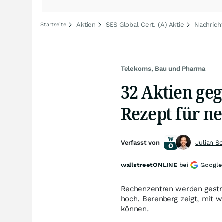
Aktien
SES Global Cert. (A) Aktie
Nachrich
Startseite
Telekoms, Bau und Pharma
32 Aktien ge
Rezept für n
Verfasst von
Julian S
wallstreetONLINE
bei
Google
Rechenzentren werden gestri
hoch. Berenberg zeigt, mit
können.