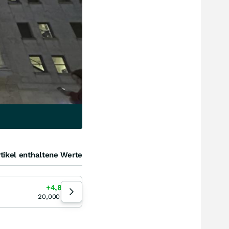
tikel enthaltene Werte
Filtronic
+4,81
%
+2,14
%
07.08.26
07
20,000
EUR
2,9100
EUR