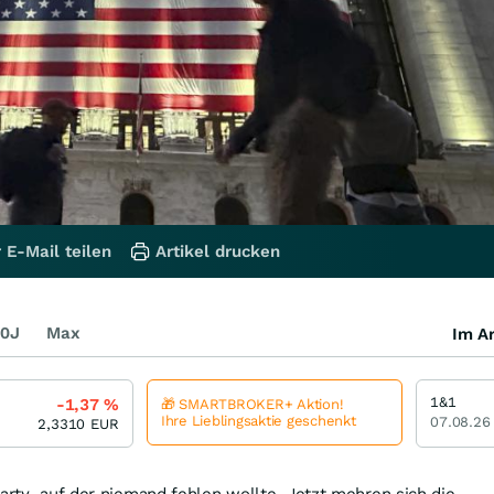
 E-Mail teilen
Artikel drucken
0J
Max
Im Ar
1&1
-1,37
%
🎁 SMARTBROKER+ Aktion!
Ihre Lieblingsaktie geschenkt
07.08.26
2,3310
EUR
Party, auf der niemand fehlen wollte. Jetzt mehren sich die