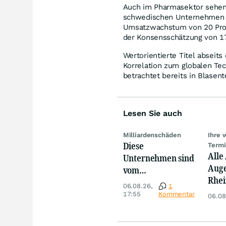
Auch im Pharmasektor sehen 
schwedischen Unternehme
Umsatzwachstum von 20 Proz
der Konsensschätzung von 1
Wertorientierte Titel abseit
Korrelation zum globalen Te
betrachtet bereits in Blasent
Lesen Sie auch
Milliardenschäden
Ihre 
Diese
Term
Alle
Unternehmen sind
Auge
vom
Rhei
Niedrigwasser
06.08.26,
1
Deut
besonders
17:55
Kommentar
06.08
Siem
betroffen
Lyft