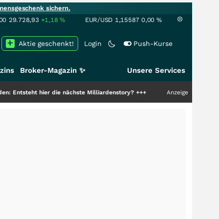
mensgeschenk sichern.
00
29.728,93
+1,18
%
EUR/USD
1,15587
0,00
%
Aktie geschenkt!
Login
Push-Kurse
zins
Broker-Magazin ✨
Unsere Services
er die nächste Milliardenstory?
+++
Anzeige