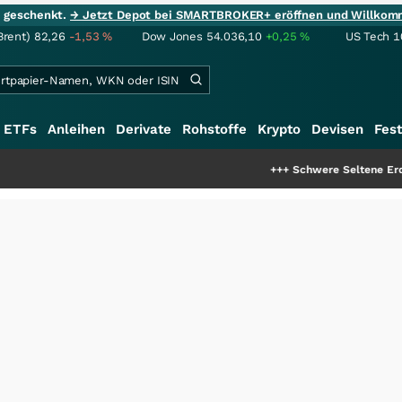
ie geschenkt.
→ Jetzt Depot bei SMARTBROKER+ eröffnen und Willkom
Brent)
82,26
-1,53
%
Dow Jones
54.036,10
+0,25
%
US Tech 1
ETFs
Anleihen
Derivate
Rohstoffe
Krypto
Devisen
Fest
+++
Schwere Seltene Erden: Entsteht hi