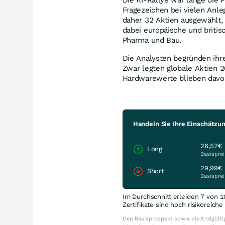
Fragezeichen bei vielen Anl
daher 32 Aktien ausgewählt,
dabei europäische und britis
Pharma und Bau.
Die Analysten begründen ihr
Zwar legten globale Aktien 2
Hardwarewerte blieben davon
Handeln Sie Ihre Einschätzu
26,57€
Long
Basisprei
29,99€
Short
Basisprei
Im Durchschnitt erleiden 7 von 1
Zertifikate sind hoch risikoreich
Den Basisprospekt sowie die Endgültig