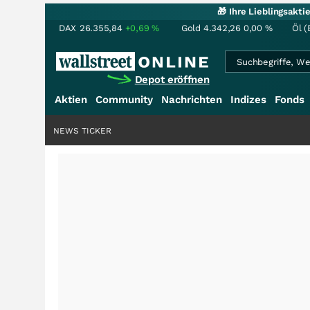
🎁 Ihre Lieblingsakt
DAX
26.355,84
+0,69
%
Gold
4.342,26
0,00
%
Öl (
Depot eröffnen
Aktien
Community
Nachrichten
Indizes
Fonds
NEWS TICKER