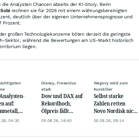
die Analysten Chancen abseits der KI-Story. Beim
n
Sobi
rechnen sie für 2026 mit einem währungsbereinigten
ent, deutlich über der eigenen Unternehmensprognose und
7 Prozent.
s der großen Technologiekonzerne böten derzeit die geringste
ch-Sektor, während die Bewertungen am US-Markt historisch
erritorium liegen.
wichtigsten
Disney, Fresenius
Wegovy wird zum
ine
stark
Kurskiller
 Analysten-
Dow und DAX auf
Selbst starke
n auf:
Rekordhoch,
Zahlen retten
nmetall,
Ölpreis fällt
Novo Nordisk nicht
sche Telekom,
weiter, Gold legt
mehr
.26, 04:30
05.08.26, 16:40
05.08.26, 09:14
ens, Airbnb &
zu