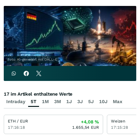
Foto: KI-generiert mit DALL-E
17 im Artikel enthaltene Werte
Intraday
5T
1M
3M
1J
3J
5J
10J
Max
ETH / EUR
Weizen
+4,08
%
17:16:18
1.655,54
EUR
17:15:28