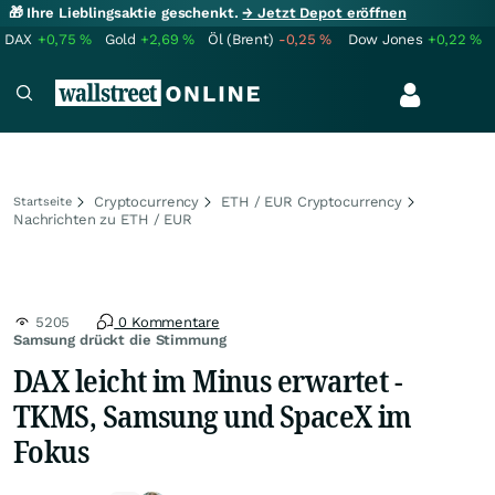
🎁 Ihre Lieblingsaktie geschenkt.
→ Jetzt Depot eröffnen
DAX
+0,75
%
Gold
+2,69
%
Öl (Brent)
-0,25
%
Dow Jones
+0,22
%
Cryptocurrency
ETH / EUR Cryptocurrency
Startseite
Nachrichten zu ETH / EUR
5205
0 Kommentare
Samsung drückt die Stimmung
DAX leicht im Minus erwartet -
TKMS, Samsung und SpaceX im
Fokus