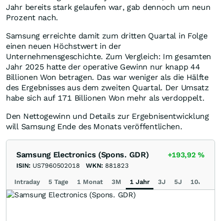
Jahr bereits stark gelaufen war, gab dennoch um neun
Prozent nach.
Samsung erreichte damit zum dritten Quartal in Folge
einen neuen Höchstwert in der
Unternehmensgeschichte. Zum Vergleich: Im gesamten
Jahr 2025 hatte der operative Gewinn nur knapp 44
Billionen Won betragen. Das war weniger als die Hälfte
des Ergebnisses aus dem zweiten Quartal. Der Umsatz
habe sich auf 171 Billionen Won mehr als verdoppelt.
Den Nettogewinn und Details zur Ergebnisentwicklung
will Samsung Ende des Monats veröffentlichen.
Samsung Electronics (Spons. GDR)
+193,92
%
ISIN:
US7960502018
WKN:
881823
Intraday
5 Tage
1 Monat
3M
1 Jahr
3J
5J
10J
Ma