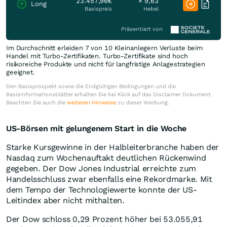
23.457,96€
× 9,63
Long
Basispreis
Hebel
Präsentiert von
Im Durchschnitt erleiden 7 von 10 Kleinanlegern Verluste beim
Handel mit Turbo-Zertifikaten. Turbo-Zertifikate sind hoch
risikoreiche Produkte und nicht für langfristige Anlagestrategien
geeignet.
Den Basisprospekt sowie die Endgültigen Bedingungen und die
Basisinformationsblätter erhalten Sie bei Klick auf das Disclaimer Dokument.
Beachten Sie auch die
weiteren Hinweise
zu dieser Werbung.
US-Börsen mit gelungenem Start in die Woche
Starke Kursgewinne in der Halbleiterbranche haben der
Nasdaq zum Wochenauftakt deutlichen Rückenwind
gegeben. Der Dow Jones Industrial erreichte zum
Handelsschluss zwar ebenfalls eine Rekordmarke. Mit
dem Tempo der Technologiewerte konnte der US-
Leitindex aber nicht mithalten.
Der Dow schloss 0,29 Prozent höher bei 53.055,91