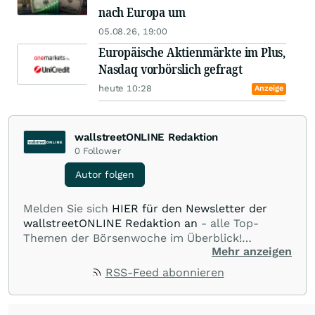
nach Europa um
05.08.26, 19:00
Europäische Aktienmärkte im Plus,
Nasdaq vorbörslich gefragt
heute 10:28
Anzeige
wallstreetONLINE Redaktion
0
Follower
Autor folgen
Melden Sie sich
HIER für den Newsletter der
wallstreetONLINE Redaktion an
- alle Top-
Themen der Börsenwoche im Überblick!
Mehr anzeigen
Verpassen Sie kein wichtiges Anleger-Thema!
Für
Beiträge auf diesem journalistischen Channel ist
RSS-Feed abonnieren
die Chefredaktion der wallstreetONLINE
Redaktion verantwortlich.
Die Fachjournalisten
der wallstreetONLINE Redaktion berichten hier