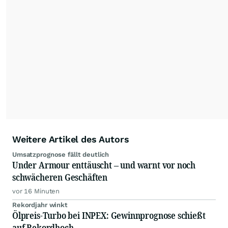
mit ihren Kolleginnen und Kollegen aus den
Partnerredaktionen exklusiv, fundiert,
ausgewogen sowie unabhängig für den Anleger.
Die Zentralredaktion recherchiert intensiv, um
Anlegern der Kategorie Selbstentscheider
relevante Informationen für ihre
Anlageentscheidungen liefern zu können.
NEU:
Podcast "Börse, Baby!"
Weitere Artikel des Autors
Umsatzprognose fällt deutlich
Under Armour enttäuscht – und warnt vor noch
schwächeren Geschäften
vor 16 Minuten
Rekordjahr winkt
Ölpreis-Turbo bei INPEX: Gewinnprognose schießt
auf Rekordhoch