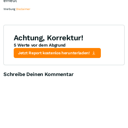
erneut
Werbung
Disclaimer
Achtung, Korrektur!
5 Werte vor dem Abgrund
Knock-Out-Suche
Optionsschein-Suche
Zertifikate-Suche
Jetzt Report kostenlos herunterladen!
Schreibe Deinen Kommentar