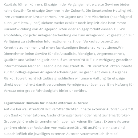
Kapitals führen können. Etwaige in der Vergangenheit erzielte Gewinne bieten
keine Gewähr für etwaige Gewinne in der Zukunft. Die Smartbroker Holding AG,
ihre verbundenen Unternehmen, ihre Organe und ihre Mitarbeiter (nachfolgend
auch „wir“ bzw. „uns“) sichern weder explizit noch implizit eine bestimmte
Kursentwicklung von Anlageprodukten oder Anlageproduktklassen zu. Wir
empfehlen, vor jeder Anlageentscheidung die zum Anlageprodukt gesetzlich zur
Verfügung zu stellenden Informationen (z.B. den Verkaufsprospekt) zur
Kenntnis zu nehmen und einen fachkundigen Berater zu konsultieren.Wir
übernehmen keine Gewähr für die Aktualität, Richtigkeit, Angemessenheit,
Qualität und Vollständigkeit der auf wallstreetONLINE zur Verfügung gestellten
Informationen.Machen Leser die bei wallstreetONLINE veröffentlichten Inhalte
zur Grundlage eigener Anlageentscheidungen, so geschieht dies auf eigenes
Risiko. Soweit rechtlich zulässig, schließen wir unsere Haftung für etwaige
direkt oder indirekt damit verbundene Vermögensschäden aus. Eine Haftung für
Vorsatz oder grobe Fahrlässigkeit bleibt unberührt.
Ergänzender Hinweis für Inhalte externer Autoren:
Auf die bei wallstreetONLINE veröffentlichten Inhalte externer Autoren (wie z.B.
von Gastkommentatoren, Nachrichtenagenturen oder nicht zur Smartbroker-
Gruppe gehörende Unternehmen) haben wir keinen Einfluss. Externe Autoren
gehören nicht der Redaktion von wallstreetONLINE an.Für die Inhalte sind
ausschließlich die jeweiligen externen Autoren verantwortlich. Ihre bei