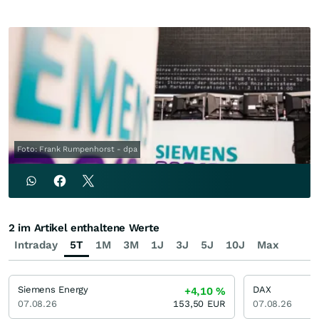
Foto: Frank Rumpenhorst - dpa
2 im Artikel enthaltene Werte
Intraday
5T
1M
3M
1J
3J
5J
10J
Max
Siemens Energy
DAX
+4,10
%
07.08.26
153,50
EUR
07.08.26