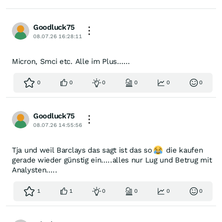
Goodluck75
08.07.26 16:28:11
Micron, Smci etc. Alle im Plus……
0
0
0
0
0
0
Goodluck75
08.07.26 14:55:56
Tja und weil Barclays das sagt ist das so
die kaufen
gerade wieder günstig ein…..alles nur Lug und Betrug mit
Analysten…..
1
1
0
0
0
0