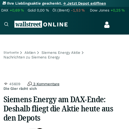
🎁 Ihre Lieblingsaktie geschenkt.
→ Jetzt Depot eröffnen
DAX
+0,69
%
Gold
0,00
%
Öl (Brent)
-1,53
%
Dow Jones
+0,25
%
Aktien
Siemens Energy Aktie
Startseite
Nachrichten zu Siemens Energy
45609
3 Kommentare
Die Gier rächt sich
Siemens Energy am DAX-Ende:
Deshalb fliegt die Aktie heute aus
den Depots