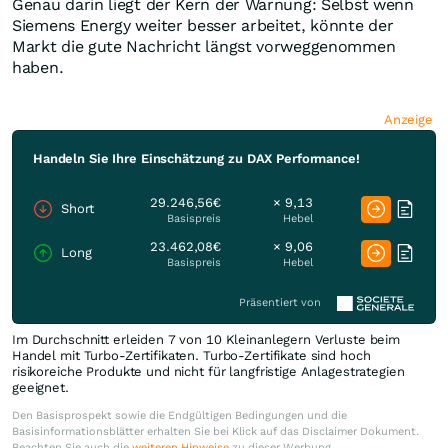
Genau darin liegt der Kern der Warnung: Selbst wenn
Siemens Energy weiter besser arbeitet, könnte der
Markt die gute Nachricht längst vorweggenommen
haben.
Anzeige
Handeln Sie Ihre Einschätzung zu DAX Performance!
29.246,56€
× 9,13
Short
Basispreis
Hebel
23.462,08€
× 9,06
Long
Basispreis
Hebel
Präsentiert von
Im Durchschnitt erleiden 7 von 10 Kleinanlegern Verluste beim
Handel mit Turbo-Zertifikaten. Turbo-Zertifikate sind hoch
risikoreiche Produkte und nicht für langfristige Anlagestrategien
geeignet.
Den Basisprospekt sowie die Endgültigen Bedingungen und die
Basisinformationsblätter erhalten Sie bei Klick auf das Disclaimer Dokument.
Beachten Sie auch die
weiteren Hinweise
zu dieser Werbung.