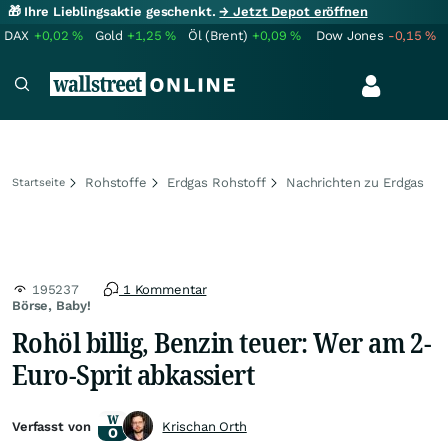
🎁 Ihre Lieblingsaktie geschenkt.
→ Jetzt Depot eröffnen
DAX
+0,02
%
Gold
+1,25
%
Öl (Brent)
+0,09
%
Dow Jones
-0,15
%
Rohstoffe
Erdgas Rohstoff
Nachrichten zu Erdgas
Startseite
195237
1 Kommentar
Börse, Baby!
Rohöl billig, Benzin teuer: Wer am 2-
Euro-Sprit abkassiert
Verfasst von
Krischan Orth