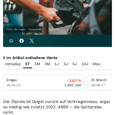
Foto: Mc Lean - Unsplash
5 im Artikel enthaltene Werte
Intraday
5T
1M
3M
1J
3J
5J
10J
Max
Erdgas
Öl (Brent)
-3,82
%
08:44:23
2,663
USD
08:46:27
Der Ölpreis ist längst zurück auf Vorkriegsniveau, sogar
so niedrig wie zuletzt 2022. ABER – die Spritpreise
nicht.