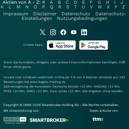
Aktien von A - Z:
#
A
B
C
D
E
F
G
H
I
J
K
L
M
N
O
P
Q
R
S
T
U
V
W
X
Y
Z
Impressum
Disclaimer
Datenschutz
Datenschutz-
Einstellungen
Nutzungsbedingungen
Unsere Apps:
Wenn Sie Kursdaten, Widgets oder andere Finanzinformationen benötigen, hilft
Ihnen
ARIVA
gerne.
Unsere User schätzen wallstreet-online.de: 4.8 von 5 Sternen ermittelt aus 285
Bewertungen bei www.kagels-trading.de
Zeitverzögerung der Kursdaten: Deutsche Börsen +15 Min. NASDAQ +15 Min.
NYSE +20 Min. AMEX +20 Min. Dow Jones +15 Min. Alle Angaben ohne Gewähr.
Copyright © 1998-2026 Smartbroker Holding AG - Alle Rechte vorbehalten.
Mit Unterstützung von:
Daten & Kurse von: