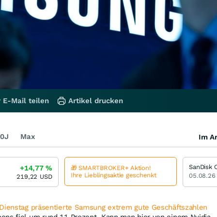
 E-Mail teilen
Artikel drucken
0J
Max
Im Ar
+14,77
%
🎁 SMARTBROKER+ Aktion!
Ihre Lieblingsaktie geschenkt
05.08.26
219,22
USD
 Dienstag präsentierte Samsung extrem gute Geschäftszahlen
ens fiel um rund 11 Prozent. Kann man hier von einem Nvidia-