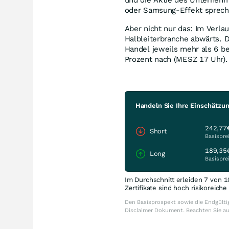
oder Samsung-Effekt sprechen
Aber nicht nur das: Im Verl
Halbleiterbranche abwärts. 
Handel jeweils mehr als 6 b
Prozent nach (MESZ 17 Uhr).
Handeln Sie Ihre Einschätzun
242,77
Short
Basispre
189,35
Long
Basispre
Im Durchschnitt erleiden 7 von 1
Zertifikate sind hoch risikoreich
Den Basisprospekt sowie die Endgültig
Disclaimer Dokument. Beachten Sie a