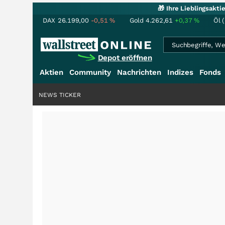
🎁 Ihre Lieblingsakt
DAX
26.199,00
-0,51
%
Gold
4.262,61
+0,37
%
Öl 
Depot eröffnen
Aktien
Community
Nachrichten
Indizes
Fonds
NEWS TICKER