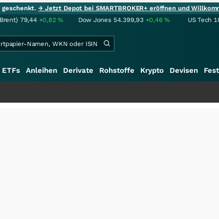
ie geschenkt.
→ Jetzt Depot bei SMARTBROKER+ eröffnen und Willkom
(Brent)
79,44
+0,82
%
Dow Jones
54.399,93
+0,46
%
US Tech 1
ETFs
Anleihen
Derivate
Rohstoffe
Krypto
Devisen
Fest
+++
SalesCloser