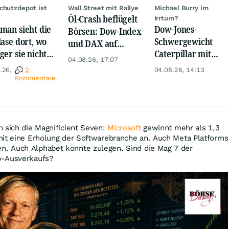
chutzdepot ist
Wall Street mit Rallye
Michael Burry im
Öl-Crash beflügelt
Irrtum?
man sieht die
Dow-Jones-
Börsen: Dow-Index
lase dort, wo
Schwergewicht
und DAX auf
ger sie nicht
Caterpillar mit
Rekord, Gold zieht
04.08.26, 17:07
en
brachialem
an
.26,
2
04.08.26, 14:13
Earnings-Beat!
Kommentare
 sich die Magnificient Seven:
Microsoft
gewinnt mehr als 1,3
mit eine Erholung der Softwarebranche an. Auch Meta Platforms
. Auch Alphabet konnte zulegen. Sind die Mag 7 der
p-Ausverkaufs?