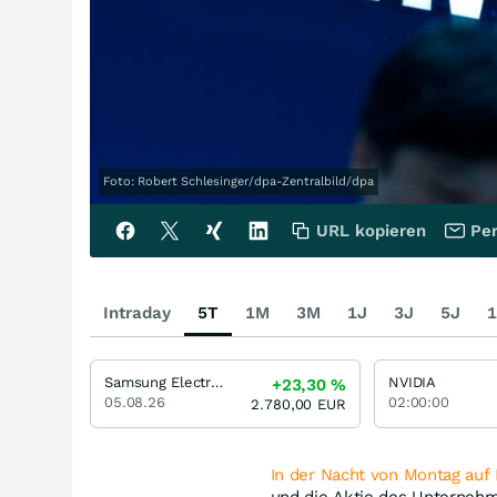
Foto: Robert Schlesinger/dpa-Zentralbild/dpa
URL kopieren
Per
Intraday
5T
1M
3M
1J
3J
5J
1
Samsung Electronics (Spons. GDR)
NVIDIA
+23,30
%
05.08.26
02:00:00
2.780,00
EUR
In der Nacht von Montag auf
und die Aktie des Unternehm