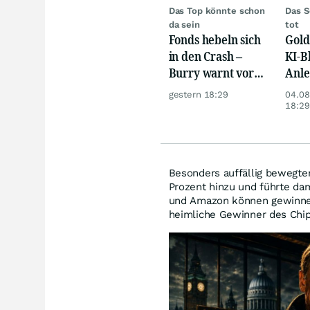
Das Top könnte schon
Das S
da sein
tot
Fonds hebeln sich
Gold
in den Crash –
KI-B
Burry warnt vor
Anle
einem Absturz wie
such
gestern 18:29
04.08
1987
18:29
Besonders auffällig bewegten
Prozent hinzu und führte da
und Amazon können gewinnen
heimliche Gewinner des Chi