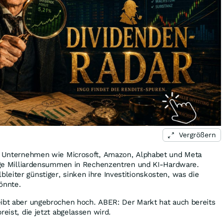
Vergrößern
h: Unternehmen wie Microsoft, Amazon, Alphabet und Meta
llige Milliardensummen in Rechenzentren und KI-Hardware.
eiter günstiger, sinken ihre Investitionskosten, was die
önnte.
eibt aber ungebrochen hoch. ABER: Der Markt hat auch bereits
reist, die jetzt abgelassen wird.