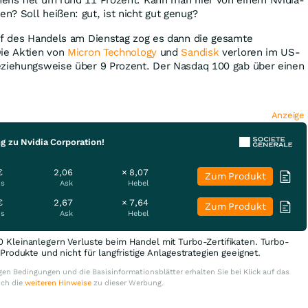
? Soll heißen: gut, ist nicht gut genug?
auf des Handels am Dienstag zog es dann die gesamte
Die Aktien von
Micron Technology
und
Sandisk
verloren im US-
eziehungsweise über 9 Prozent. Der Nasdaq 100 gab über einen
Anzeige
g zu Nvidia Corporation!
€
2,06
× 8,07
Zum Produkt
is
Ask
Hebel
€
2,67
× 7,64
Zum Produkt
is
Ask
Hebel
0 Kleinanlegern Verluste beim Handel mit Turbo-Zertifikaten. Turbo-
e Produkte und nicht für langfristige Anlagestrategien geeignet.
en Bedingungen und die Basisinformationsblätter erhalten Sie bei Klick auf das
uch die
weiteren Hinweise
zu dieser Werbung.