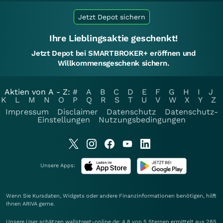
Jetzt Depot sichern
Ihre Lieblingsaktie geschenkt!
Jetzt Depot bei SMARTBROKER+ eröffnen und
Willkommensgeschenk sichern.
Aktien von A - Z:
#
A
B
C
D
E
F
G
H
I
J
K
L
M
N
O
P
Q
R
S
T
U
V
W
X
Y
Z
Impressum
Disclaimer
Datenschutz
Datenschutz-
Einstellungen
Nutzungsbedingungen
Unsere Apps:
Wenn Sie Kursdaten, Widgets oder andere Finanzinformationen benötigen, hilft
Ihnen
ARIVA
gerne.
Unsere User schätzen wallstreet-online.de: 4.8 von 5 Sternen ermittelt aus 285