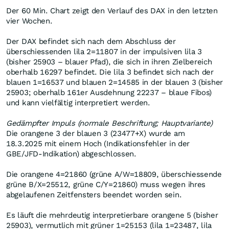
Der 60 Min. Chart zeigt den Verlauf des DAX in den letzten
vier Wochen.
Der DAX befindet sich nach dem Abschluss der
überschiessenden lila 2=11807 in der impulsiven lila 3
(bisher 25903 – blauer Pfad), die sich in ihren Zielbereich
oberhalb 16297 befindet. Die lila 3 befindet sich nach der
blauen 1=16537 und blauen 2=14585 in der blauen 3 (bisher
25903; oberhalb 161er Ausdehnung 22237 – blaue Fibos)
und kann vielfältig interpretiert werden.
Gedämpfter Impuls (normale Beschriftung; Hauptvariante)
Die orangene 3 der blauen 3 (23477+X) wurde am
18.3.2025 mit einem Hoch (Indikationsfehler in der
GBE/JFD-Indikation) abgeschlossen.
Die orangene 4=21860 (grüne A/W=18809, überschiessende
grüne B/X=25512, grüne C/Y=21860) muss wegen ihres
abgelaufenen Zeitfensters beendet worden sein.
Es läuft die mehrdeutig interpretierbare orangene 5 (bisher
25903), vermutlich mit grüner 1=25153 (lila 1=23487, lila