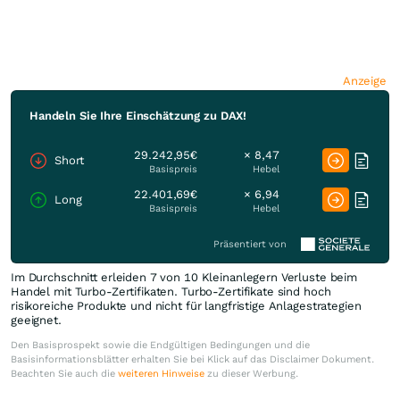
Anzeige
Handeln Sie Ihre Einschätzung zu DAX!
29.242,95€
× 8,47
Short
Basispreis
Hebel
22.401,69€
× 6,94
Long
Basispreis
Hebel
Präsentiert von
Im Durchschnitt erleiden 7 von 10 Kleinanlegern Verluste beim
Handel mit Turbo-Zertifikaten. Turbo-Zertifikate sind hoch
risikoreiche Produkte und nicht für langfristige Anlagestrategien
geeignet.
Den Basisprospekt sowie die Endgültigen Bedingungen und die
Basisinformationsblätter erhalten Sie bei Klick auf das Disclaimer Dokument.
Beachten Sie auch die
weiteren Hinweise
zu dieser Werbung.