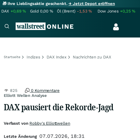
🎁 Ihre Lieblingsaktie geschenkt.
→ Jetzt Depot eröffnen
DAX
+0,69
%
Gold
0,00
%
Öl (Brent)
-1,53
%
Dow Jones
+0,25
%
Indizes
DAX Index
Nachrichten zu DAX
Startseite
825
0 Kommentare
Elliott Wellen Analyse
DAX pausiert die Rekorde-Jagd
Verfasst von
Robby's Elliottwellen
07.07.2026, 18:31
Letzte Änderung