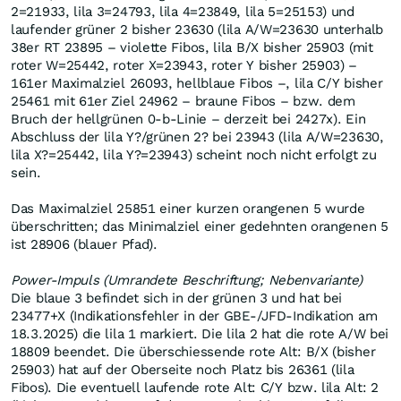
2=21933, lila 3=24793, lila 4=23849, lila 5=25153) und
laufender grüner 2 bisher 23630 (lila A/W=23630 unterhalb
38er RT 23895 – violette Fibos, lila B/X bisher 25903 (mit
roter W=25442, roter X=23943, roter Y bisher 25903) –
161er Maximalziel 26093, hellblaue Fibos –, lila C/Y bisher
25461 mit 61er Ziel 24962 – braune Fibos – bzw. dem
Bruch der hellgrünen 0-b-Linie – derzeit bei 2427x). Ein
Abschluss der lila Y?/grünen 2? bei 23943 (lila A/W=23630,
lila X?=25442, lila Y?=23943) scheint noch nicht erfolgt zu
sein.
Das Maximalziel 25851 einer kurzen orangenen 5 wurde
überschritten; das Minimalziel einer gedehnten orangenen 5
ist 28906 (blauer Pfad).
Power-Impuls (Umrandete Beschriftung; Nebenvariante)
Die blaue 3 befindet sich in der grünen 3 und hat bei
23477+X (Indikationsfehler in der GBE-/JFD-Indikation am
18.3.2025) die lila 1 markiert. Die lila 2 hat die rote A/W bei
18809 beendet. Die überschiessende rote Alt: B/X (bisher
25903) hat auf der Oberseite noch Platz bis 26361 (lila
Fibos). Die eventuell laufende rote Alt: C/Y bzw. lila Alt: 2