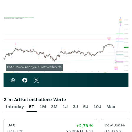
Foto: www.robbys-elliottwellen.de
2 im Artikel enthaltene Werte
Intraday
5T
1M
3M
1J
3J
5J
10J
Max
DAX
Dow Jones
+2,78
%
07.08.26
26.364,00
PKT
07.08.26