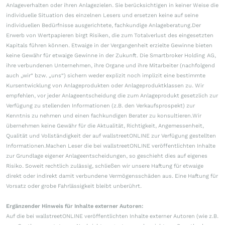
Anlageverhalten oder ihren Anlagezielen. Sie berücksichtigen in keiner Weise die
individuelle Situation des einzelnen Lesers und ersetzen keine auf seine
individuellen Bedürfnisse ausgerichtete, fachkundige Anlageberatung.Der
Erwerb von Wertpapieren birgt Risiken, die zum Totalverlust des eingesetzten
Kapitals führen können. Etwaige in der Vergangenheit erzielte Gewinne bieten
keine Gewähr für etwaige Gewinne in der Zukunft. Die Smartbroker Holding AG,
ihre verbundenen Unternehmen, ihre Organe und ihre Mitarbeiter (nachfolgend
auch „wir“ bzw. „uns“) sichern weder explizit noch implizit eine bestimmte
Kursentwicklung von Anlageprodukten oder Anlageproduktklassen zu. Wir
empfehlen, vor jeder Anlageentscheidung die zum Anlageprodukt gesetzlich zur
Verfügung zu stellenden Informationen (z.B. den Verkaufsprospekt) zur
Kenntnis zu nehmen und einen fachkundigen Berater zu konsultieren.Wir
übernehmen keine Gewähr für die Aktualität, Richtigkeit, Angemessenheit,
Qualität und Vollständigkeit der auf wallstreetONLINE zur Verfügung gestellten
Informationen.Machen Leser die bei wallstreetONLINE veröffentlichten Inhalte
zur Grundlage eigener Anlageentscheidungen, so geschieht dies auf eigenes
Risiko. Soweit rechtlich zulässig, schließen wir unsere Haftung für etwaige
direkt oder indirekt damit verbundene Vermögensschäden aus. Eine Haftung für
Vorsatz oder grobe Fahrlässigkeit bleibt unberührt.
Ergänzender Hinweis für Inhalte externer Autoren:
Auf die bei wallstreetONLINE veröffentlichten Inhalte externer Autoren (wie z.B.