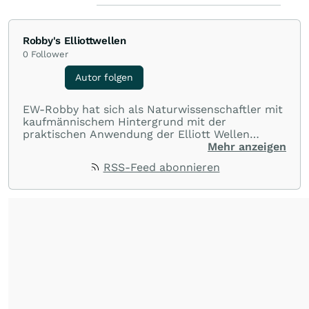
Robby's Elliottwellen
0
Follower
Autor folgen
EW-Robby hat sich als Naturwissenschaftler mit
kaufmännischem Hintergrund mit der
praktischen Anwendung der Elliott Wellen
Theorie als ernsthaftes Verfahren zur
Mehr anzeigen
technischen Analyse auseinander gesetzt. Er
RSS-Feed abonnieren
betreibt im Rahmen einer Hobbytätigkeit den
Blog www.robbys-elliottwellen.de. Zuvor war er
Autor auf Cues Elliott Wellen.