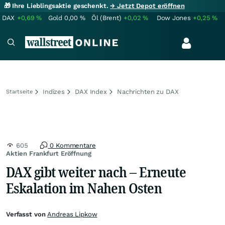
🎁 Ihre Lieblingsaktie geschenkt.
→ Jetzt Depot eröffnen
DAX
+0,69
%
Gold
0,00
%
Öl (Brent)
+0,02
%
Dow Jones
+0,25
%
Indizes
DAX Index
Nachrichten zu DAX
Startseite
605
0 Kommentare
Aktien Frankfurt Eröffnung
DAX gibt weiter nach – Erneute
Eskalation im Nahen Osten
Verfasst von
Andreas Lipkow