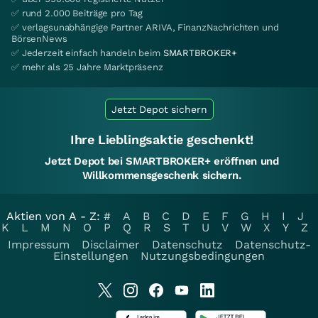
✅ rund 2.000 Beiträge pro Tag
✅ verlagsunabhängige Partner ARIVA, FinanzNachrichten und
BörsenNews
✅ Jederzeit einfach handeln beim
SMARTBROKER+
✅ mehr als 25 Jahre Marktpräsenz
Jetzt Depot sichern
Ihre Lieblingsaktie geschenkt!
Jetzt Depot bei SMARTBROKER+ eröffnen und
Willkommensgeschenk sichern.
Aktien von A - Z:
#
A
B
C
D
E
F
G
H
I
J
K
L
M
N
O
P
Q
R
S
T
U
V
W
X
Y
Z
Impressum
Disclaimer
Datenschutz
Datenschutz-
Einstellungen
Nutzungsbedingungen