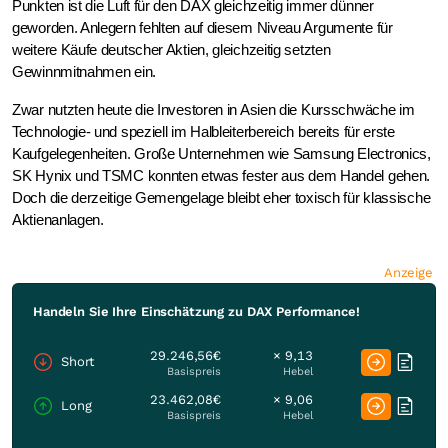
Punkten ist die Luft für den DAX gleichzeitig immer dünner
geworden. Anlegern fehlten auf diesem Niveau Argumente für
weitere Käufe deutscher Aktien, gleichzeitig setzten
Gewinnmitnahmen ein.
Zwar nutzten heute die Investoren in Asien die Kursschwäche im
Technologie- und speziell im Halbleiterbereich bereits für erste
Kaufgelegenheiten. Große Unternehmen wie Samsung Electronics,
SK Hynix und TSMC konnten etwas fester aus dem Handel gehen.
Doch die derzeitige Gemengelage bleibt eher toxisch für klassische
Aktienanlagen.
Anzeige
Handeln Sie Ihre Einschätzung zu DAX Performance!
29.246,56€
× 9,13
Short
Basispreis
Hebel
23.462,08€
× 9,06
Long
Basispreis
Hebel