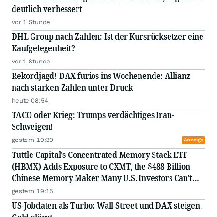
deutlich verbessert
vor 1 Stunde
DHL Group nach Zahlen: Ist der Kursrücksetzer eine
Kaufgelegenheit?
vor 1 Stunde
Rekordjagd! DAX furios ins Wochenende: Allianz
nach starken Zahlen unter Druck
heute 08:54
TACO oder Krieg: Trumps verdächtiges Iran-
Schweigen!
gestern 19:30
Anzeige
Tuttle Capital's Concentrated Memory Stack ETF
(HBMX) Adds Exposure to CXMT, the $488 Billion
Chinese Memory Maker Many U.S. Investors Can't
Access Directly
gestern 19:15
US-Jobdaten als Turbo: Wall Street und DAX steigen,