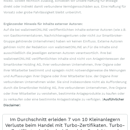
Risiko. Soweit rechtlich zulässig, schließen wir unsere Haftung für etwaige
direkt oder indirekt damit verbundene Vermögensschäden aus. Eine Haftung für
Vorsatz oder grobe Fahrlässigkeit bleibt unberührt.
Ergänzender Hinweis für Inhalte externer Autoren:
Auf die bei wallstreetONLINE veröffentlichten Inhalte externer Autoren (wie z.B.
von Gastkommentatoren, Nachrichtenagenturen oder nicht zur Smartbroker-
Gruppe gehörende Unternehmen) haben wir keinen Einfluss. Externe Autoren
gehören nicht der Redaktion von wallstreetONLINE an.Für die Inhalte sind
ausschließlich die jeweiligen externen Autoren verantwortlich. Ihre bei
wallstreetONLINE veröffentlichten Inhalte sind nicht von Anlageinteressen der
Smartbroker Holding AG, ihrer verbundenen Unternehmen, ihrer Organe oder
ihrer Mitarbeiter bestimmt und spiegeln nicht notwendigerweise die Meinungen
und Auffassungen ihrer Organe oder ihrer Mitarbeiter bzw. der Organe ihrer
verbundenen Unternehmen wider. Sie sind insbesondere nicht als Aufforderung
durch die Smartbroker Holding AG, ihre verbundenen Unternehmen, ihre Organe
oder ihrer Mitarbeiter zu verstehen, bestimmte Anlageprodukte zu kaufen oder
zu verkaufen oder eine bestimmte Anlagestrategie zu verfolgen. (
Ausführlicher
Disclaimer
)
Im Durchschnitt erleiden 7 von 10 Kleinanlegern
Verluste beim Handel mit Turbo-Zertifikaten. Turbo-