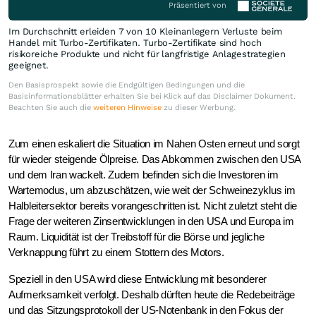
Präsentiert von
Im Durchschnitt erleiden 7 von 10 Kleinanlegern Verluste beim
Handel mit Turbo-Zertifikaten. Turbo-Zertifikate sind hoch
risikoreiche Produkte und nicht für langfristige Anlagestrategien
geeignet.
Den Basisprospekt sowie die Endgültigen Bedingungen und die
Basisinformationsblätter erhalten Sie bei Klick auf das Disclaimer Dokument.
Beachten Sie auch die
weiteren Hinweise
zu dieser Werbung.
Zum einen eskaliert die Situation im Nahen Osten erneut und sorgt
für wieder steigende Ölpreise. Das Abkommen zwischen den USA
und dem Iran wackelt. Zudem befinden sich die Investoren im
Wartemodus, um abzuschätzen, wie weit der Schweinezyklus im
Halbleitersektor bereits vorangeschritten ist. Nicht zuletzt steht die
Frage der weiteren Zinsentwicklungen in den USA und Europa im
Raum. Liquidität ist der Treibstoff für die Börse und jegliche
Verknappung führt zu einem Stottern des Motors.
Speziell in den USA wird diese Entwicklung mit besonderer
Aufmerksamkeit verfolgt. Deshalb dürften heute die Redebeiträge
und das Sitzungsprotokoll der US-Notenbank in den Fokus der