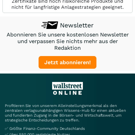
Zertifikate sind hoch risikoreiche Produkte und
nicht für langfristige Anlagestrategien geeignet.
Newsletter
Abonnieren Sie unsere kostenlosen Newsletter
und verpassen Sie nichts mehr aus der
Redaktion
Jetzt abonnieren!
Profitieren Sie von unserem Alleinstellungsmerkmal als den
zentralen verlagsunabhängigen Wissens-Hub für einen aktuellen
und fundierten Zugang in die Börsen- und Wirtschaftswelt, um
strategische Entscheidungen zu treffen.
✅ Größte Finanz-Community Deutschlands
✅ über 550.000 registrierte Nutzer