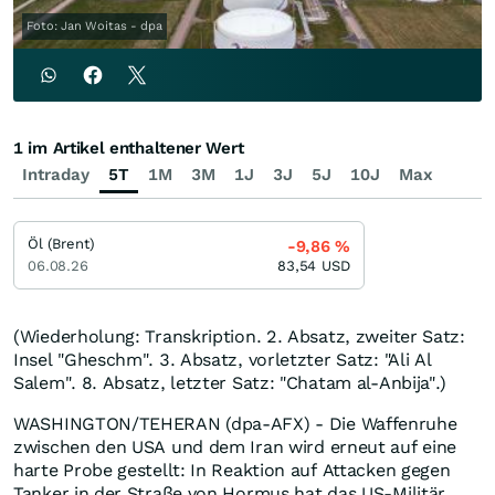
Foto: Jan Woitas - dpa
1 im Artikel enthaltener Wert
Intraday
5T
1M
3M
1J
3J
5J
10J
Max
Öl (Brent)
-9,86
%
06.08.26
83,54
USD
(Wiederholung: Transkription. 2. Absatz, zweiter Satz:
Insel "Gheschm". 3. Absatz, vorletzter Satz: "Ali Al
Salem". 8. Absatz, letzter Satz: "Chatam al-Anbija".)
WASHINGTON/TEHERAN (dpa-AFX) - Die Waffenruhe
zwischen den USA und dem Iran wird erneut auf eine
harte Probe gestellt: In Reaktion auf Attacken gegen
Tanker in der Straße von Hormus hat das US-Militär