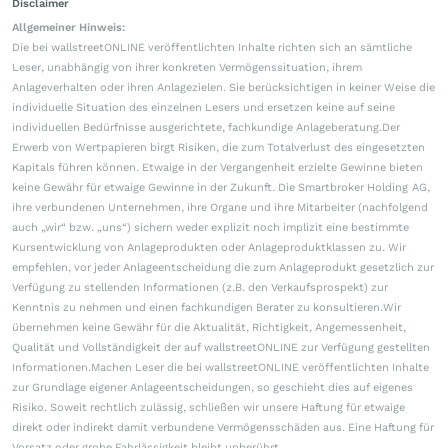
Disclaimer
Allgemeiner Hinweis:
Die bei wallstreetONLINE veröffentlichten Inhalte richten sich an sämtliche
Leser, unabhängig von ihrer konkreten Vermögenssituation, ihrem
Anlageverhalten oder ihren Anlagezielen. Sie berücksichtigen in keiner Weise die
individuelle Situation des einzelnen Lesers und ersetzen keine auf seine
individuellen Bedürfnisse ausgerichtete, fachkundige Anlageberatung.Der
Erwerb von Wertpapieren birgt Risiken, die zum Totalverlust des eingesetzten
Kapitals führen können. Etwaige in der Vergangenheit erzielte Gewinne bieten
keine Gewähr für etwaige Gewinne in der Zukunft. Die Smartbroker Holding AG,
ihre verbundenen Unternehmen, ihre Organe und ihre Mitarbeiter (nachfolgend
auch „wir“ bzw. „uns“) sichern weder explizit noch implizit eine bestimmte
Kursentwicklung von Anlageprodukten oder Anlageproduktklassen zu. Wir
empfehlen, vor jeder Anlageentscheidung die zum Anlageprodukt gesetzlich zur
Verfügung zu stellenden Informationen (z.B. den Verkaufsprospekt) zur
Kenntnis zu nehmen und einen fachkundigen Berater zu konsultieren.Wir
übernehmen keine Gewähr für die Aktualität, Richtigkeit, Angemessenheit,
Qualität und Vollständigkeit der auf wallstreetONLINE zur Verfügung gestellten
Informationen.Machen Leser die bei wallstreetONLINE veröffentlichten Inhalte
zur Grundlage eigener Anlageentscheidungen, so geschieht dies auf eigenes
Risiko. Soweit rechtlich zulässig, schließen wir unsere Haftung für etwaige
direkt oder indirekt damit verbundene Vermögensschäden aus. Eine Haftung für
Vorsatz oder grobe Fahrlässigkeit bleibt unberührt.