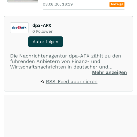
03.08.26, 18:19
Anzeige
dpa-AFX
0
Follower
Autor folgen
Die Nachrichtenagentur dpa-AFX zählt zu den
führenden Anbietern von Finanz- und
Wirtschaftsnachrichten in deutscher und
englischer Sprache. Gestützt auf ein
Mehr anzeigen
internationales Agentur-Netzwerk berichtet
RSS-Feed abonnieren
dpa-AFX unabhängig, zuverlässig und schnell
von allen wichtigen Finanzstandorten der Welt.
Die Nutzung der Inhalte in Form eines RSS-
Feeds ist ausschließlich für private und nicht
kommerzielle Internetangebote zulässig. Eine
dauerhafte Archivierung der dpa-AFX-
Nachrichten auf diesen Seiten ist nicht zulässig.
Alle Rechte bleiben vorbehalten. (dpa-AFX)