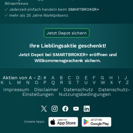
BörsenNews
✅ Jederzeit einfach handeln beim
SMARTBROKER+
✅ mehr als 25 Jahre Marktpräsenz
Jetzt Depot sichern
Ihre Lieblingsaktie geschenkt!
Jetzt Depot bei SMARTBROKER+ eröffnen und
Willkommensgeschenk sichern.
Aktien von A - Z:
#
A
B
C
D
E
F
G
H
I
J
K
L
M
N
O
P
Q
R
S
T
U
V
W
X
Y
Z
Impressum
Disclaimer
Datenschutz
Datenschutz-
Einstellungen
Nutzungsbedingungen
Unsere Apps: