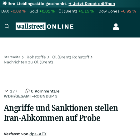
🎁 Ihre Lieblingsaktie geschenkt.
→ Jetzt Depot eröffnen
DAX
-0,09
%
Gold
+0,01
%
Öl (Brent)
+5,15
%
Dow Jones
-0,92
%
Rohstoffe
Öl (Brent) Rohstoff
Startseite
Nachrichten zu Öl (Brent)
177
0 Kommentare
WDH/GESAMT-ROUNDUP 3
Angriffe und Sanktionen stellen
Iran-Abkommen auf Probe
Verfasst von
dpa-AFX