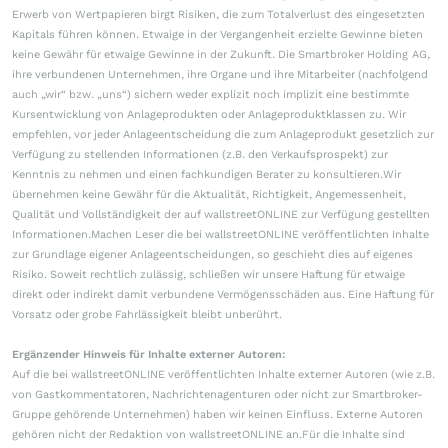
Erwerb von Wertpapieren birgt Risiken, die zum Totalverlust des eingesetzten
Kapitals führen können. Etwaige in der Vergangenheit erzielte Gewinne bieten
keine Gewähr für etwaige Gewinne in der Zukunft. Die Smartbroker Holding AG,
ihre verbundenen Unternehmen, ihre Organe und ihre Mitarbeiter (nachfolgend
auch „wir“ bzw. „uns“) sichern weder explizit noch implizit eine bestimmte
Kursentwicklung von Anlageprodukten oder Anlageproduktklassen zu. Wir
empfehlen, vor jeder Anlageentscheidung die zum Anlageprodukt gesetzlich zur
Verfügung zu stellenden Informationen (z.B. den Verkaufsprospekt) zur
Kenntnis zu nehmen und einen fachkundigen Berater zu konsultieren.Wir
übernehmen keine Gewähr für die Aktualität, Richtigkeit, Angemessenheit,
Qualität und Vollständigkeit der auf wallstreetONLINE zur Verfügung gestellten
Informationen.Machen Leser die bei wallstreetONLINE veröffentlichten Inhalte
zur Grundlage eigener Anlageentscheidungen, so geschieht dies auf eigenes
Risiko. Soweit rechtlich zulässig, schließen wir unsere Haftung für etwaige
direkt oder indirekt damit verbundene Vermögensschäden aus. Eine Haftung für
Vorsatz oder grobe Fahrlässigkeit bleibt unberührt.
Ergänzender Hinweis für Inhalte externer Autoren:
Auf die bei wallstreetONLINE veröffentlichten Inhalte externer Autoren (wie z.B.
von Gastkommentatoren, Nachrichtenagenturen oder nicht zur Smartbroker-
Gruppe gehörende Unternehmen) haben wir keinen Einfluss. Externe Autoren
gehören nicht der Redaktion von wallstreetONLINE an.Für die Inhalte sind