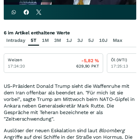
6 im Artikel enthaltene Werte
Intraday
5T
1M
3M
1J
3J
5J
10J
Max
Weizen
Öl (WTI)
-5,82
%
17:24:20
629,90
PKT
17:25:13
US-Präsident Donald Trump sieht die Waffenruhe mit
dem Iran offenbar als beendet an. "Für mich ist sie
vorbei", sagte Trump am Mittwoch beim NATO-Gipfel in
Ankara neben Generalsekretär Mark Rutte. Die
Gespräche mit Teheran bezeichnete er als
"Zeitverschwendung".
Auslöser der neuen Eskalation sind laut
Bloomberg
Angriffe auf drei Schiffe in der Straße von Hormus. Die