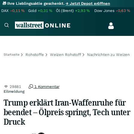
🎁 Ihre Lieblingsaktie geschenkt.
→ Jetzt Depot eröffnen
DAX
-0,11
%
Gold
+0,31
%
Öl (Brent)
+2,93
%
Dow Jones
-0,63
%
Rohstoffe
Weizen Rohstoff
Nachrichten zu Weizen
Startseite
29881
1 Kommentar
Eilmeldung
Trump erklärt Iran-Waffenruhe für
beendet – Ölpreis springt, Tech unter
Druck