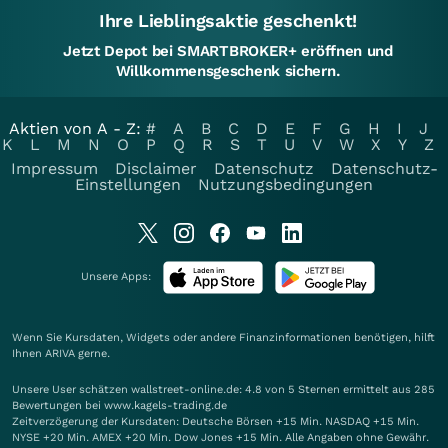
Ihre Lieblingsaktie geschenkt!
Jetzt Depot bei SMARTBROKER+ eröffnen und
Willkommensgeschenk sichern.
Aktien von A - Z:
#
A
B
C
D
E
F
G
H
I
J
K
L
M
N
O
P
Q
R
S
T
U
V
W
X
Y
Z
Impressum
Disclaimer
Datenschutz
Datenschutz-
Einstellungen
Nutzungsbedingungen
Unsere Apps:
Wenn Sie Kursdaten, Widgets oder andere Finanzinformationen benötigen, hilft
Ihnen
ARIVA
gerne.
Unsere User schätzen wallstreet-online.de: 4.8 von 5 Sternen ermittelt aus 285
Bewertungen bei www.kagels-trading.de
Zeitverzögerung der Kursdaten: Deutsche Börsen +15 Min. NASDAQ +15 Min.
NYSE +20 Min. AMEX +20 Min. Dow Jones +15 Min. Alle Angaben ohne Gewähr.