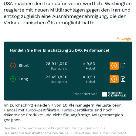
USA machen den Iran dafür verantwortlich. Washington
reagierte mit neuen Militärschlägen gegen den Iran und
entzog zugleich eine Ausnahmegenehmigung, die den
Verkauf iranischen Öls ermöglicht hatte.
Anzeige
Handeln Sie Ihre Einschätzung zu DAX Performance!
28.914,04€
× 9,53
Short
Basispreis
Hebel
23.453,83€
× 9,53
Long
Basispreis
Hebel
Präsentiert von
Im Durchschnitt erleiden 7 von 10 Kleinanlegern Verluste beim
Handel mit Turbo-Zertifikaten. Turbo-Zertifikate sind hoch
risikoreiche Produkte und nicht für langfristige Anlagestrategien
geeignet.
Den Basisprospekt sowie die Endgültigen Bedingungen und die
Basisinformationsblätter erhalten Sie bei Klick auf das Disclaimer Dokument.