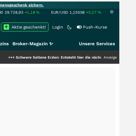
mensgeschenk sichern.
00
29.728,93
+1,18
%
EUR/USD
1,15558
+0,27
%
Aktie geschenkt!
Login
Push-Kurse
zins
Broker-Magazin ✨
Unsere Services
ere Seltene Erden: Entsteht hier die nächste Milliardenstory?
Anzeige
+++