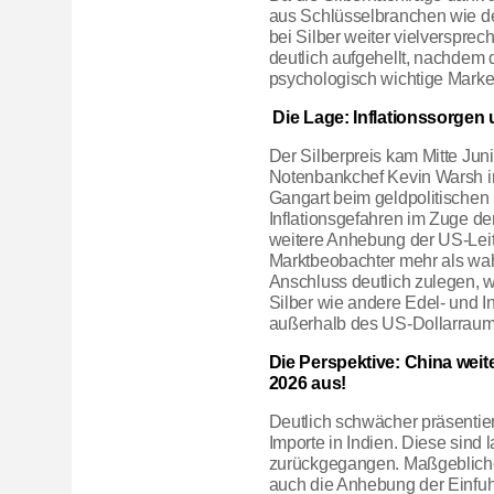
aus Schlüsselbranchen wie dem
bei
Silber
weiter vielversprech
deutlich aufgehellt, nachdem 
psychologisch wichtige Marke
Die Lage: Inflationssorgen 
Der Silberpreis kam Mitte Jun
Notenbankchef Kevin Warsh i
Gangart beim geldpolitischen
Inflationsgefahren im Zuge de
weitere Anhebung der US-Leit
Marktbeobachter mehr als wah
Anschluss deutlich zulegen, w
Silber wie andere Edel- und In
außerhalb des US-Dollarraums,
Die Perspektive: China weite
2026 aus!
Deutlich schwächer präsentiert
Importe in Indien. Diese sind
zurückgegangen. Maßgeblichen
auch die Anhebung der Einfuh