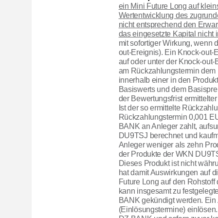
ein Mini Future Long auf kle
Wertentwicklung des zugrunde
nicht entsprechend den Erwar
das eingesetzte Kapital nicht 
mit sofortiger Wirkung, wenn d
out-Ereignis). Ein Knock-out-
auf oder unter der Knock-out-B
am Rückzahlungstermin dem 
innerhalb einer in den Produk
Basiswerts und dem Basispreis
der Bewertungsfrist ermittelte
Ist der so ermittelte Rückzahl
Rückzahlungstermin 0,001 EU
BANK an Anleger zahlt, aufsu
DU9TSJ berechnet und kaufmä
Anleger weniger als zehn Pr
der Produkte der WKN DU9TSJ,
Dieses Produkt ist nicht wä
hat damit Auswirkungen auf d
Future Long auf den Rohstoff d
kann insgesamt zu festgelegt
BANK gekündigt werden. Ein A
(Einlösungstermine) einlösen