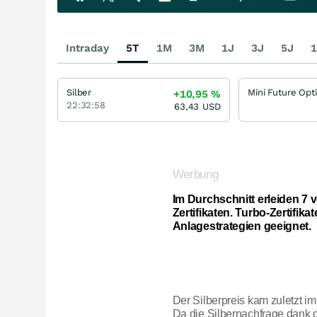
Intraday
5T
1M
3M
1J
3J
5J
1
Silber
+10,95
%
22:32:58
63,43
USD
Werbung
Im Durchschnitt erleiden 7 
Zertifikaten. Turbo-Zertifika
Anlagestrategien geeignet.
Der Silberpreis kam zuletzt i
Da die Silbernachfrage dank 