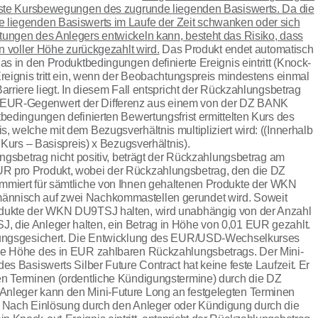
inste Kursbewegungen des zugrunde liegenden Basiswerts. Da die
 liegenden Basiswerts im Laufe der Zeit schwanken oder sich
tungen des Anlegers entwickeln kann, besteht das Risiko, dass
in voller Höhe zurückgezahlt wird.
Das Produkt endet automatisch
as in den Produktbedingungen definierte Ereignis eintritt (Knock-
Ereignis tritt ein, wenn der Beobachtungspreis mindestens einmal
arriere liegt. In diesem Fall entspricht der Rückzahlungsbetrag
EUR-Gegenwert der Differenz aus einem von der DZ BANK
tbedingungen definierten Bewertungsfrist ermittelten Kurs des
, welche mit dem Bezugsverhältnis multipliziert wird: ((Innerhalb
r Kurs – Basispreis) x Bezugsverhältnis).
ungsbetrag nicht positiv, beträgt der Rückzahlungsbetrag am
R pro Produkt, wobei der Rückzahlungsbetrag, den die DZ
mmiert für sämtliche von Ihnen gehaltenen Produkte der WKN
nnisch auf zwei Nachkommastellen gerundet wird. Soweit
odukte der WKN DU9TSJ halten, wird unabhängig von der Anzahl
 die Anleger halten, ein Betrag in Höhe von 0,01 EUR gezahlt.
hrungsgesichert. Die Entwicklung des EUR/USD-Wechselkurses
ie Höhe des in EUR zahlbaren Rückzahlungsbetrags. Der Mini-
es Basiswerts Silber Future Contract hat keine feste Laufzeit. Er
en Terminen (ordentliche Kündigungstermine) durch die DZ
nleger kann den Mini-Future Long an festgelegten Terminen
. Nach Einlösung durch den Anleger oder Kündigung durch die