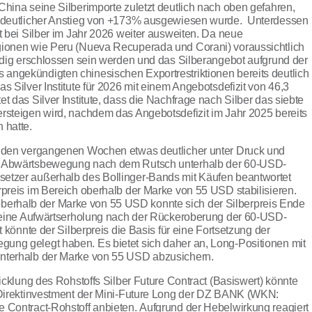
China seine Silberimporte zuletzt deutlich nach oben gefahren,
t deutlicher Anstieg von +173% ausgewiesen wurde. Unterdessen
it bei Silber im Jahr 2026 weiter ausweiten. Da neue
gionen wie Peru (Nueva Recuperada und Corani) voraussichtlich
ändig erschlossen sein werden und das Silberangebot aufgrund der
angekündigten chinesischen Exportrestriktionen bereits deutlich
s Silver Institute für 2026 mit einem Angebotsdefizit von 46,3
t das Silver Institute, dass die Nachfrage nach Silber das siebte
rsteigen wird, nachdem das Angebotsdefizit im Jahr 2025 bereits
 hatte.
 den vergangenen Wochen etwas deutlicher unter Druck und
e Abwärtsbewegung nach dem Rutsch unterhalb der 60-USD-
etzer außerhalb des Bollinger-Bands mit Käufen beantwortet
rpreis im Bereich oberhalb der Marke von 55 USD stabilisieren.
rhalb der Marke von 55 USD konnte sich der Silberpreis Ende
e seine Aufwärtserholung nach der Rückeroberung der 60-USD-
t könnte der Silberpreis die Basis für eine Fortsetzung der
ung gelegt haben. Es bietet sich daher an, Long-Positionen mit
unterhalb der Marke von 55 USD abzusichern.
wicklung des Rohstoffs Silber Future Contract (Basiswert) könnte
m Direktinvestment der Mini-Future Long der DZ BANK (WKN:
re Contract-Rohstoff anbieten.
Aufgrund der Hebelwirkung reagiert