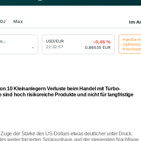
0J
Max
Im Ar
Handle me
Mini Future Optionsschein auf Silber Future (COMEX) USD
USD/EUR
-0,46
%
Optionssc
22:32:57
-
0,86535
EUR
Knockou
von 10 Kleinanlegern Verluste beim Handel mit Turbo-
te sind hoch risikoreiche Produkte und nicht für langfristige
m Zuge der Stärke des US-Dollars etwas deutlicher unter Druck.
des weiter forcierten Solarausbaus und der steigenden Nachfrage