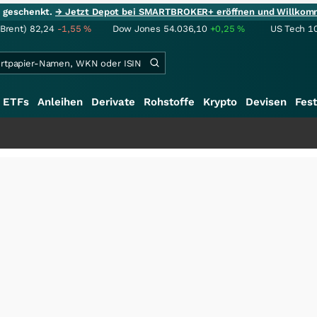
ie geschenkt.
→ Jetzt Depot bei SMARTBROKER+ eröffnen und Willkom
(Brent)
82,24
-1,55
%
Dow Jones
54.036,10
+0,25
%
US Tech 1
ETFs
Anleihen
Derivate
Rohstoffe
Krypto
Devisen
Fest
+++
Schw