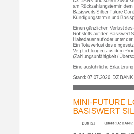
DZ BANK und sofern zuvor kein
am Rückzahlungstermin dem E
Basiswerts Silber Future Cont
Kündigungstermin und Basispre
Einen
gänzlichen Verlust des 
Rohstoffs auf den Basiswert S
Haltedauer auf oder unter der 
Ein
Totalverlust
des eingesetz
Verpflichtungen
aus dem Prod
(Zahlungsunfähigkeit / Übers
Eine ausführliche Erläuterun
Stand: 07.07.2026, DZ BANK 
MINI-FUTURE L
BASISWERT SIL
Quelle: DZ BANK: G
DU9TSJ