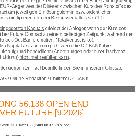
 Knock-out-Ereignis eintritt, entspricht der Rückzahlungsbetrag
UR-Gegenwert der Differenz zwischen Kurs des Rohstoffs des
ract am jeweiligen Einlösungstermin bzw. ordentlichen
is multipliziert mit dem Bezugsverhältnis von 1,0.
eingesetzten Kapitals
erleidet der Anleger, wenn der Kurs des
ilber Future Contract zu einem beliebigen Zeitpunkt während der
Knock-Out-Barriere notiert. (
Totalverlustrisiko
).
ten Kapitals ist auch
möglich, wenn die DZ BANK ihre
ukt aufgrund behördlicher Anordnungen oder einer Insolvenz
chuldung)
nicht mehr erfüllen kann
.
g der genannten Fachbegriffe finden Sie in unserem
Glossar.
AG / Online-Redaktion / Emittent DZ BANK
ONG 56,138 OPEN END:
VER FUTURE [9.2026]
eld 08.07. 08:51:22, Brief 08.07. 08:51:22