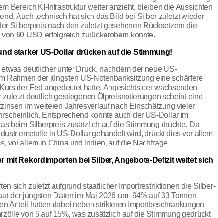
 Bereich KI-Infrastruktur weiter anzieht, bleiben die Aussichten
end. Auch technisch hat sich das Bild bei Silber zuletzt wieder
der Silberpreis nach den zuletzt gesehenen Rücksetzern die
 von 60 USD erfolgreich zurückerobern konnte.
und starker US-Dollar drücken auf die Stimmung!
i etwas deutlicher unter Druck, nachdem der neue US-
m Rahmen der jüngsten US-Notenbanksitzung eine schärfere
 Kurs der Fed angedeutet hatte. Angesichts der wachsenden
r zuletzt deutlich gestiegenen Ölpreisnotierungen scheint eine
zinsen im weiteren Jahresverlauf nach Einschätzung vieler
rscheinlich. Entsprechend konnte auch der US-Dollar im
as beim Silberpreis zusätzlich auf die Stimmung drückte. Da
dustriemetalle in US-Dollar gehandelt wird, drückt dies vor allem
 vor allem in China und Indien, auf die Nachfrage
r mit Rekordimporten bei Silber, Angebots-Defizit weitet sich
en sich zuletzt aufgrund staatlicher Importrestriktionen die Silber-
 laut der jüngsten Daten im Mai 2026 um -94% auf 33 Tonnen
 Anteil hatten dabei neben strikteren Importbeschränkungen
rzölle von 6 auf 15%, was zusätzlich auf die Stimmung gedrückt