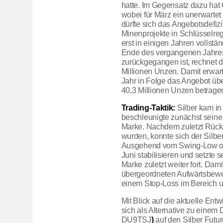
hatte. Im Gegensatz dazu hat 
wobei für März ein unerwarte
dürfte sich das Angebotsdefiz
Minenprojekte in Schlüsselre
erst in einigen Jahren vollst
Ende des vergangenen Jahres 
zurückgegangen ist, rechnet da
Millionen Unzen. Damit erwarte
Jahr in Folge das Angebot übe
40,3 Millionen Unzen betragen
Trading-Taktik:
Silber kam in
beschleunigte zunächst sein
Marke. Nachdem zuletzt Rücks
wurden, konnte sich der Silbe
Ausgehend vom Swing-Low obe
Juni stabilisieren und setzt
Marke zuletzt weiter fort. Dami
übergeordneten Aufwärtsbeweg
einem Stop-Loss im Bereich 
Mit Blick auf die aktuelle Ent
sich als Alternative zu eine
DU9TSJ
)
auf den Silber Futu