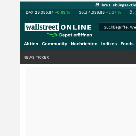
🎁 Ihre Lieblingsakt
DAX
26.355,84
+0,69
%
Gold
4.336,86
+2,27
%
Öl 
Depot eröffnen
Aktien
Community
Nachrichten
Indizes
Fonds
NEWS TICKER