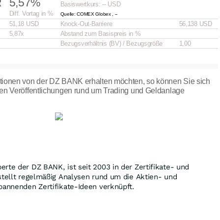
R
5,57%
Basiswertkurs: -- USD
Diff. Vortag in %
Quelle: COMEX Globex , --
51,18 USD
Knock-Out-Barriere
56,138 USD
5,87x
Abstand zum Basispreis in %
Bezugsverhältnis (BV) / Bezugsgröße
1,00
tionen von der DZ BANK erhalten möchten, so können Sie sich
en Veröffentlichungen rund um Trading und Geldanlage
rte der DZ BANK, ist seit 2003 in der Zertifikate- und
stellt regelmäßig Analysen rund um die Aktien- und
pannenden Zertifikate-Ideen verknüpft.