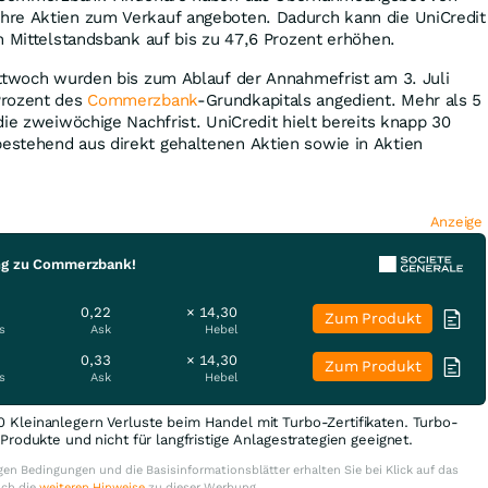
re Aktien zum Verkauf angeboten. Dadurch kann die UniCredit
n Mittelstandsbank auf bis zu 47,6 Prozent erhöhen.
ittwoch wurden bis zum Ablauf der Annahmefrist am 3. Juli
Prozent des
Commerzbank
-Grundkapitals angedient. Mehr als 5
die zweiwöchige Nachfrist. UniCredit hielt bereits knapp 30
stehend aus direkt gehaltenen Aktien sowie in Aktien
Anzeige
ung zu Commerzbank!
0,22
× 14,30
Zum Produkt
s
Ask
Hebel
0,33
× 14,30
Zum Produkt
s
Ask
Hebel
0 Kleinanlegern Verluste beim Handel mit Turbo-Zertifikaten. Turbo-
e Produkte und nicht für langfristige Anlagestrategien geeignet.
en Bedingungen und die Basisinformationsblätter erhalten Sie bei Klick auf das
uch die
weiteren Hinweise
zu dieser Werbung.