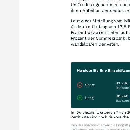
UniCredit angenommen und ih
ihren Anteil an der deutsche
Laut einer Mitteilung vom M
Aktien im Umfang von 17,6 
Prozent davon entfielen auf 
Prozent der Commerzbank, be
wandelbaren Derivaten.
Handeln Sie Ihre Einschätz
41,28€
Short
Basisprei
36,24€
Long
Basisprei
Im Durchschnitt erleiden 7 von 1
Zertifikate sind hoch risikoreich
Den Basisprospekt sowie die Endgültig
Disclaimer Dokument. Beachten Sie a