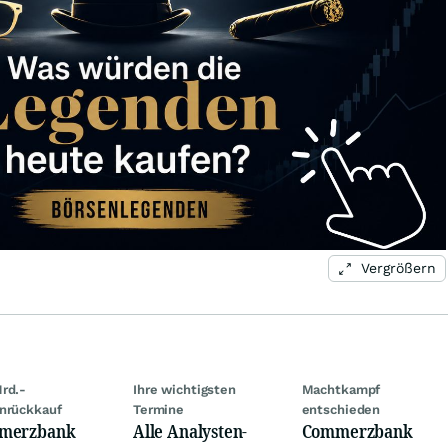
Vergrößern
rd.-
Ihre wichtigsten
Machtkampf
nrückkauf
Termine
entschieden
merzbank
Alle Analysten-
Commerzbank