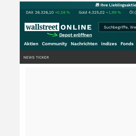
🎁 Ihre Lieblingsakt
DAX
26.326,10
+0,58
%
Gold
4.325,02
+1,99
%
Öl 
Depot eröffnen
Aktien
Community
Nachrichten
Indizes
Fonds
NEWS TICKER