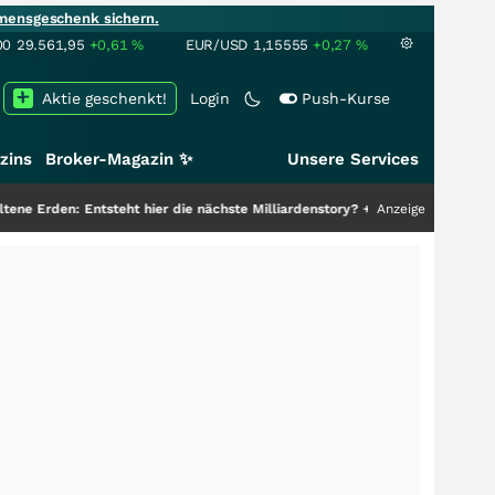
mensgeschenk sichern.
00
29.561,95
+0,61
%
EUR/USD
1,15555
+0,27
%
Aktie geschenkt!
Login
Push-Kurse
zins
Broker-Magazin ✨
Unsere Services
steht hier die nächste Milliardenstory?
+++
Anzeige