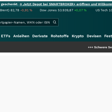
ie geschenkt.
→ Jetzt Depot bei SMARTBROKER+ eröffnen und Willkom
(Brent)
82,78
-0,91
%
Dow Jones
53.939,87
+0,07
%
US Tech 1
ETFs
Anleihen
Derivate
Rohstoffe
Krypto
Devisen
Fest
+++
Schwere Seltene Erden: Ent