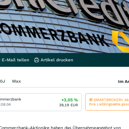
 E-Mail teilen
Artikel drucken
0J
Max
Im Ar
mmerzbank
+3,05
%
🎁 SMARTBROKER+ Akt
Ihre Lieblingsaktie ge
:08:04
39,19
EUR
nd Commerzbank-Aktionäre haben das Übernahmeangebot von