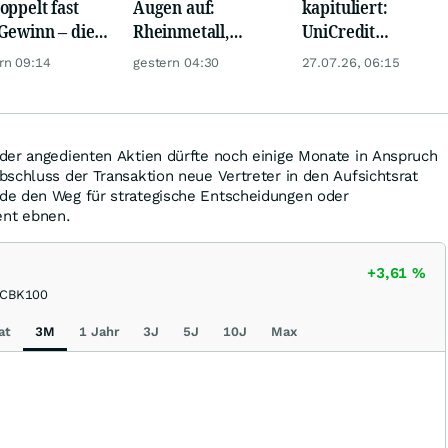
oppelt fast
Augen auf:
kapituliert:
Gewinn – die
Rheinmetall,
UniCredit
e schwankt
Deutsche Telekom,
übernimmt wohl
rn 09:14
gestern 04:30
27.07.26, 06:15
Siemens, Airbnb &
Ende des Jahres
Lyft
das Ruder
der angedienten Aktien dürfte noch einige Monate in Anspruch
schluss der Transaktion neue Vertreter in den Aufsichtsrat
de den Weg für strategische Entscheidungen oder
nt ebnen.
+3,61
%
CBK100
at
3M
1 Jahr
3J
5J
10J
Max