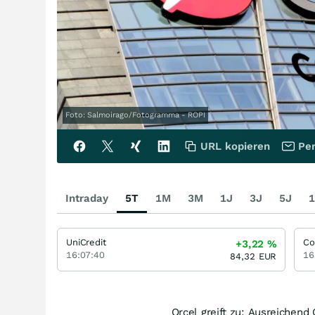
Foto: Salmoirago/Fotogramma - ROPI
URL kopieren
Per
Intraday
5T
1M
3M
1J
3J
5J
1
UniCredit
Co
+3,22
%
16:07:40
16
84,32
EUR
Orcel greift zu: Ausreiche