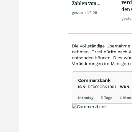
verd
Zahlen von
den 
Telekom, Henkel
gestern 17:05
Akti
geste
wild
Die vollständige Übernahme 
nehmen. Orcel dürfte nach Ab
entsenden können. Dies wür
Veränderungen im Manageme
Commerzbank
ISIN:
DE000CBK1001
WKN:
Intraday
5 Tage
1 Mon