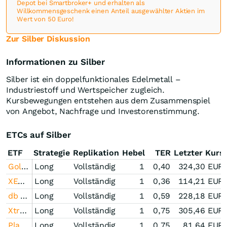
Depot bei Smartbroker+ und erhalten als
Willkommensgeschenk einen Anteil ausgewählter Aktien im
Wert von 50 Euro!
Zur Silber Diskussion
Informationen zu Silber
Silber ist ein doppelfunktionales Edelmetall –
Industriestoff und Wertspeicher zugleich.
Kursbewegungen entstehen aus dem Zusammenspiel
von Angebot, Nachfrage und Investorenstimmung.
ETCs auf Silber
ETF
Strategie
Replikation
Hebel
TER
Letzter Kurs
Gold Bullion Securities
Long
Vollständig
1
0,40
324,30
EUR
XETRA Gold
Long
Vollständig
1
0,36
114,21
EUR
db Physical Gold ETC Euro Hedged
Long
Vollständig
1
0,59
228,18
EUR
Xtrackers Physical Silver EUR Hedged ETC
Long
Vollständig
1
0,75
305,46
EUR
Platin Index Zertifikat Open-End (DBETC)
Long
Vollständig
1
0,75
81,64
EUR