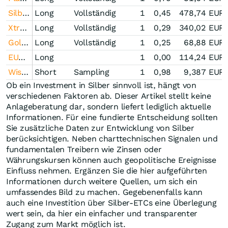
Silber Index Zertifikat Open-End (DBETC)
Long
Vollständig
1
0,45
478,74
EUR
Xtrackers Physical Gold ETC (EUR) der DB ETC plc
Long
Vollständig
1
0,29
340,02
EUR
Gold Index Zertifikat Open-End (iShares plc)
Long
Vollständig
1
0,25
68,88
EUR
EUWAX Gold
Long
1
0,00
114,24
EUR
WisdomTree Copper 1x Daily Short
Short
Sampling
1
0,98
9,387
EUR
Ob ein Investment in Silber sinnvoll ist, hängt von
verschiedenen Faktoren ab. Dieser Artikel stellt keine
Anlageberatung dar, sondern liefert lediglich aktuelle
Informationen. Für eine fundierte Entscheidung sollten
Sie zusätzliche Daten zur Entwicklung von Silber
berücksichtigen. Neben charttechnischen Signalen und
fundamentalen Treibern wie Zinsen oder
Währungskursen können auch geopolitische Ereignisse
Einfluss nehmen. Ergänzen Sie die hier aufgeführten
Informationen durch weitere Quellen, um sich ein
umfassendes Bild zu machen. Gegebenenfalls kann
auch eine Investition über Silber-ETCs eine Überlegung
wert sein, da hier ein einfacher und transparenter
Zugang zum Markt möglich ist.