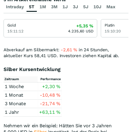
Intraday
5T
1M
3M
1J
3J
5J
10J
Max
Gold
Platin
+5,35
%
15:11:12
4.235,60
USD
15:10:20
Abverkauf am Silbermarkt:
-2,61
%
in 24 Stunden,
aktueller Kurs 58,41
USD
. Investoren ziehen Kapital ab.
Silber Kursentwicklung
Zeitraum
Performance
1 Woche
+2,30
%
1 Monat
-10,48
%
3 Monate
-21,74
%
1 Jahr
+63,11
%
Nehmen wir ein Beispiel: Hätten Sie vor 3 Jahren
5.000
USD
in
Silber
investiert, lag der Preis bei