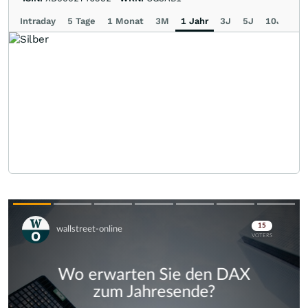
Intraday
5 Tage
1 Monat
3M
1 Jahr
3J
5J
10J
Ma
Skip