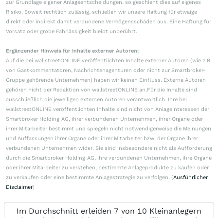
zur Grundlage eigener Anlageentscheidungen, so geschieht dies auf eigenes
Risiko. Soweit rechtlich zulässig, schließen wir unsere Haftung für etwaige
direkt oder indirekt damit verbundene Vermögensschäden aus. Eine Haftung für
Vorsatz oder grobe Fahrlässigkeit bleibt unberührt.
Ergänzender Hinweis für Inhalte externer Autoren:
Auf die bei wallstreetONLINE veröffentlichten Inhalte externer Autoren (wie z.B.
von Gastkommentatoren, Nachrichtenagenturen oder nicht zur Smartbroker-
Gruppe gehörende Unternehmen) haben wir keinen Einfluss. Externe Autoren
gehören nicht der Redaktion von wallstreetONLINE an.Für die Inhalte sind
ausschließlich die jeweiligen externen Autoren verantwortlich. Ihre bei
wallstreetONLINE veröffentlichten Inhalte sind nicht von Anlageinteressen der
Smartbroker Holding AG, ihrer verbundenen Unternehmen, ihrer Organe oder
ihrer Mitarbeiter bestimmt und spiegeln nicht notwendigerweise die Meinungen
und Auffassungen ihrer Organe oder ihrer Mitarbeiter bzw. der Organe ihrer
verbundenen Unternehmen wider. Sie sind insbesondere nicht als Aufforderung
durch die Smartbroker Holding AG, ihre verbundenen Unternehmen, ihre Organe
oder ihrer Mitarbeiter zu verstehen, bestimmte Anlageprodukte zu kaufen oder
zu verkaufen oder eine bestimmte Anlagestrategie zu verfolgen. (
Ausführlicher
Disclaimer
)
Im Durchschnitt erleiden 7 von 10 Kleinanlegern