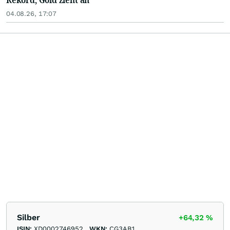
04.08.26, 17:07
Silber
+64,32
%
ISIN:
XD0002746952
WKN:
CG3AB1