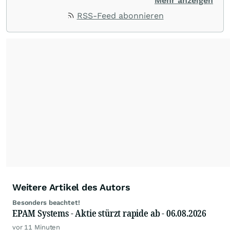
stehen Tops und Flops, Branchentrends und
Mehr anzeigen
Impulse aus der Community. Ob Tech-Aktien,
RSS-Feed abonnieren
Rohstoffe oder Krypto – die Beiträge sind kurz,
prägnant und regen zur Diskussion an, sodass
Leser schnell einen Überblick gewinnen und
eigene Marktideen entwickeln können.
Weitere Artikel des Autors
Besonders beachtet!
EPAM Systems - Aktie stürzt rapide ab - 06.08.2026
vor 11 Minuten