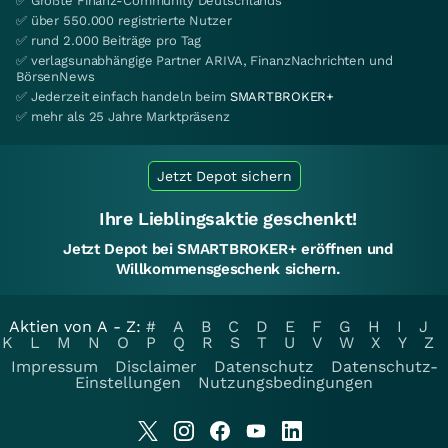
✅ Größte Finanz-Community Deutschlands
✅ über 550.000 registrierte Nutzer
✅ rund 2.000 Beiträge pro Tag
✅ verlagsunabhängige Partner ARIVA, FinanzNachrichten und
BörsenNews
✅ Jederzeit einfach handeln beim
SMARTBROKER+
✅ mehr als 25 Jahre Marktpräsenz
Jetzt Depot sichern
Ihre Lieblingsaktie geschenkt!
Jetzt Depot bei SMARTBROKER+ eröffnen und
Willkommensgeschenk sichern.
Aktien von A - Z:
#
A
B
C
D
E
F
G
H
I
J
K
L
M
N
O
P
Q
R
S
T
U
V
W
X
Y
Z
Impressum
Disclaimer
Datenschutz
Datenschutz-
Einstellungen
Nutzungsbedingungen