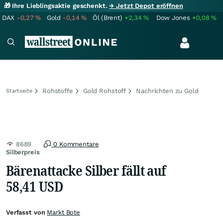
🎁 Ihre Lieblingsaktie geschenkt.
→ Jetzt Depot eröffnen
DAX
-0,27
%
Gold
-0,14
%
Öl (Brent)
+2,34
%
Dow Jones
+0,08
%
Rohstoffe
Gold Rohstoff
Nachrichten zu Gold
Startseite
8689
0 Kommentare
Silberpreis
Bärenattacke Silber fällt auf
58,41 USD
Verfasst von
Markt Bote