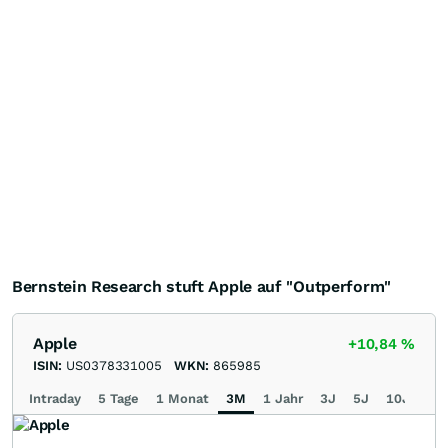
Bernstein Research stuft Apple auf "Outperform"
Apple
+10,84
%
ISIN:
US0378331005
WKN:
865985
Intraday
5 Tage
1 Monat
3M
1 Jahr
3J
5J
10J
Ma