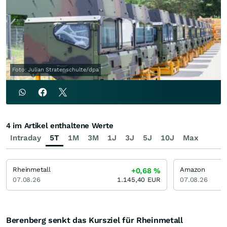
Foto: Julian Stratenschulte/dpa
4 im Artikel enthaltene Werte
Intraday
5T
1M
3M
1J
3J
5J
10J
Max
Rheinmetall
Amazon
+0,68
%
07.08.26
1.145,40
EUR
07.08.26
Berenberg senkt das Kursziel für Rheinmetall