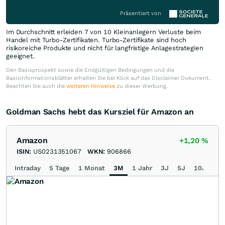
Präsentiert von
Im Durchschnitt erleiden 7 von 10 Kleinanlegern Verluste beim
Handel mit Turbo-Zertifikaten. Turbo-Zertifikate sind hoch
risikoreiche Produkte und nicht für langfristige Anlagestrategien
geeignet.
Den Basisprospekt sowie die Endgültigen Bedingungen und die
Basisinformationsblätter erhalten Sie bei Klick auf das Disclaimer Dokument.
Beachten Sie auch die
weiteren Hinweise
zu dieser Werbung.
Goldman Sachs hebt das Kursziel für Amazon an
Amazon
+1,20
%
ISIN:
US0231351067
WKN:
906866
Intraday
5 Tage
1 Monat
3M
1 Jahr
3J
5J
10J
Ma