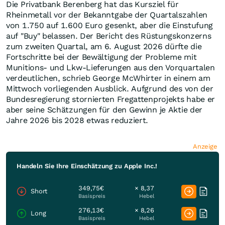
Die Privatbank Berenberg hat das Kursziel für
Rheinmetall vor der Bekanntgabe der Quartalszahlen
von 1.750 auf 1.600 Euro gesenkt, aber die Einstufung
auf "Buy" belassen. Der Bericht des Rüstungskonzerns
zum zweiten Quartal, am 6. August 2026 dürfte die
Fortschritte bei der Bewältigung der Probleme mit
Munitions- und Lkw-Lieferungen aus den Vorquartalen
verdeutlichen, schrieb George McWhirter in einem am
Mittwoch vorliegenden Ausblick. Aufgrund des von der
Bundesregierung stornierten Fregattenprojekts habe er
aber seine Schätzungen für den Gewinn je Aktie der
Jahre 2026 bis 2028 etwas reduziert.
Anzeige
Handeln Sie Ihre Einschätzung zu Apple Inc.!
349,75€
× 8,37
Short
Basispreis
Hebel
276,13€
× 8,26
Long
Basispreis
Hebel