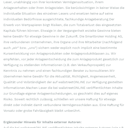
Leser, unabhängig von ihrer konkreten Vermögenssituation, ihrem
Anlageverhalten oder ihren Anlagezielen. Sie berücksichtigen in keiner Weise die
individuelle Situation des einzelnen Lesers und ersetzen keine auf seine
individuellen Bedürfnisse ausgerichtete, fachkundige Anlageberatung.Der
Erwerb von Wertpapieren birgt Risiken, die zum Totalverlust des eingesetzten
Kapitals führen können. Etwaige in der Vergangenheit erzielte Gewinne bieten
keine Gewähr für etwaige Gewinne in der Zukunft. Die Smartbroker Holding AG,
ihre verbundenen Unternehmen, ihre Organe und ihre Mitarbeiter (nachfolgend
auch „wir“ bzw. „uns“) sichern weder explizit noch implizit eine bestimmte
Kursentwicklung von Anlageprodukten oder Anlageproduktklassen zu. Wir
empfehlen, vor jeder Anlageentscheidung die zum Anlageprodukt gesetzlich zur
Verfügung zu stellenden Informationen (z.B. den Verkaufsprospekt) zur
Kenntnis zu nehmen und einen fachkundigen Berater zu konsultieren.Wir
übernehmen keine Gewähr für die Aktualität, Richtigkeit, Angemessenheit,
Qualität und Vollständigkeit der auf wallstreetONLINE zur Verfügung gestellten
Informationen.Machen Leser die bei wallstreetONLINE veröffentlichten Inhalte
zur Grundlage eigener Anlageentscheidungen, so geschieht dies auf eigenes
Risiko. Soweit rechtlich zulässig, schließen wir unsere Haftung für etwaige
direkt oder indirekt damit verbundene Vermögensschäden aus. Eine Haftung für
Vorsatz oder grobe Fahrlässigkeit bleibt unberührt.
Ergänzender Hinweis für Inhalte externer Autoren:
Auf die bei wallstreetONLINE veröffentlichten Inhalte externer Autoren (wie z.B.