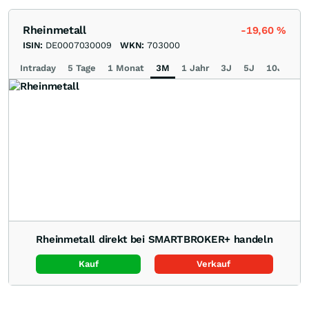
Rheinmetall
-19,60
%
ISIN:
DE0007030009
WKN:
703000
Intraday
5 Tage
1 Monat
3M
1 Jahr
3J
5J
10J
Ma
Rheinmetall direkt bei SMARTBROKER+ handeln
Kauf
Verkauf