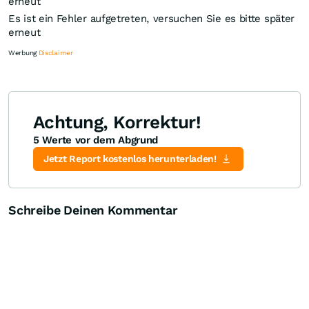
erneut
Es ist ein Fehler aufgetreten, versuchen Sie es bitte später
erneut
Werbung
Disclaimer
Achtung, Korrektur!
5 Werte vor dem Abgrund
Knock-Out-Suche
Optionsschein-Suche
Zertifikate-Suche
Jetzt Report kostenlos herunterladen!
Schreibe Deinen Kommentar