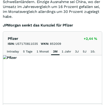
Schwellenländern. Einzige Ausnahme sei China, wo der
Umsatz im Jahresvergleich um 16 Prozent gefallen sei,
im Monatsvergleich allerdings um 30 Prozent zugelegt
habe.
JPMorgan senkt das Kursziel für Pfizer
Pfizer
+2,44
%
ISIN:
US7170811035
WKN:
852009
Intraday
5 Tage
1 Monat
3M
1 Jahr
3J
5J
10J
Ma