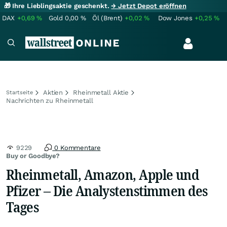
🎁 Ihre Lieblingsaktie geschenkt.
→ Jetzt Depot eröffnen
DAX
+0,69
%
Gold
0,00
%
Öl (Brent)
+0,02
%
Dow Jones
+0,25
%
Aktien
Rheinmetall Aktie
Startseite
Nachrichten zu Rheinmetall
9229
0 Kommentare
Buy or Goodbye?
Rheinmetall, Amazon, Apple und
Pfizer – Die Analystenstimmen des
Tages