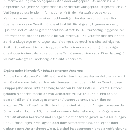
Kursentwicklung von Anlageprodukten oder Anlageproduktklassen zu. Wir
empfehlen, vor jeder Anlageentscheidung die zum Anlageprodukt gesetzlich zur
Verfügung zu stellenden Informationen (z.B. den Verkaufsprospekt) zur
Kenntnis zu nehmen und einen fachkundigen Berater zu konsultieren.Wir
übernehmen keine Gewähr für die Aktualität, Richtigkeit, Angemessenheit,
Qualität und Vollständigkeit der auf wallstreetONLINE zur Verfügung gestellten
Informationen.Machen Leser die bei wallstreetONLINE veröffentlichten Inhalte
zur Grundlage eigener Anlageentscheidungen, so geschieht dies auf eigenes
Risiko. Soweit rechtlich zulässig, schließen wir unsere Haftung für etwaige
direkt oder indirekt damit verbundene Vermögensschäden aus. Eine Haftung für
Vorsatz oder grobe Fahrlässigkeit bleibt unberührt.
Ergänzender Hinweis für Inhalte externer Autoren:
Auf die bei wallstreetONLINE veröffentlichten Inhalte externer Autoren (wie z.B.
von Gastkommentatoren, Nachrichtenagenturen oder nicht zur Smartbroker-
Gruppe gehörende Unternehmen) haben wir keinen Einfluss. Externe Autoren
gehören nicht der Redaktion von wallstreetONLINE an.Für die Inhalte sind
ausschließlich die jeweiligen externen Autoren verantwortlich. Ihre bei
wallstreetONLINE veröffentlichten Inhalte sind nicht von Anlageinteressen der
Smartbroker Holding AG, ihrer verbundenen Unternehmen, ihrer Organe oder
ihrer Mitarbeiter bestimmt und spiegeln nicht notwendigerweise die Meinungen
und Auffassungen ihrer Organe oder ihrer Mitarbeiter bzw. der Organe ihrer
verbundenen Unternehmen wider. Sie sind insbesondere nicht als Aufforderung