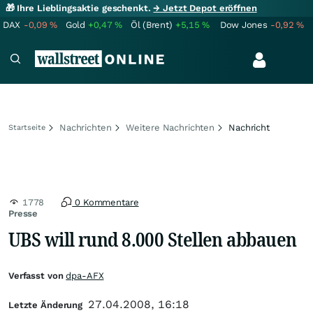
🎁 Ihre Lieblingsaktie geschenkt.
→ Jetzt Depot eröffnen
DAX
-0,09
%
Gold
+0,47
%
Öl (Brent)
+5,15
%
Dow Jones
-0,92
%
Nachrichten
Weitere Nachrichten
Nachricht
Startseite
1778
0 Kommentare
Presse
UBS will rund 8.000 Stellen abbauen
Verfasst von
dpa-AFX
27.04.2008, 16:18
Letzte Änderung