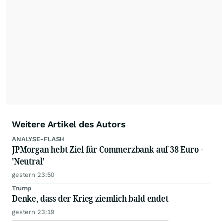
kommerzielle Internetangebote zulässig. Eine
dauerhafte Archivierung der dpa-AFX-
Nachrichten auf diesen Seiten ist nicht zulässig.
Alle Rechte bleiben vorbehalten. (dpa-AFX)
Weitere Artikel des Autors
ANALYSE-FLASH
JPMorgan hebt Ziel für Commerzbank auf 38 Euro -
'Neutral'
gestern 23:50
Trump
Denke, dass der Krieg ziemlich bald endet
gestern 23:19