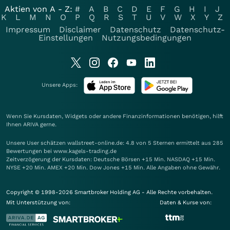
Aktien von A - Z:
#
A
B
C
D
E
F
G
H
I
J
K
L
M
N
O
P
Q
R
S
T
U
V
W
X
Y
Z
Impressum
Disclaimer
Datenschutz
Datenschutz-
Einstellungen
Nutzungsbedingungen
Unsere Apps:
Wenn Sie Kursdaten, Widgets oder andere Finanzinformationen benötigen, hilft
Ihnen
ARIVA
gerne.
Unsere User schätzen wallstreet-online.de: 4.8 von 5 Sternen ermittelt aus 285
Bewertungen bei www.kagels-trading.de
Zeitverzögerung der Kursdaten: Deutsche Börsen +15 Min. NASDAQ +15 Min.
NYSE +20 Min. AMEX +20 Min. Dow Jones +15 Min. Alle Angaben ohne Gewähr.
Copyright © 1998-2026 Smartbroker Holding AG - Alle Rechte vorbehalten.
Mit Unterstützung von:
Daten & Kurse von: