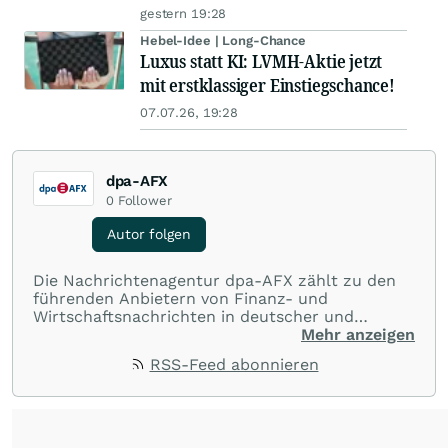
gestern 19:28
Hebel-Idee | Long-Chance
Luxus statt KI: LVMH-Aktie jetzt
mit erstklassiger Einstiegschance!
07.07.26, 19:28
dpa-AFX
0
Follower
Autor folgen
Die Nachrichtenagentur dpa-AFX zählt zu den
führenden Anbietern von Finanz- und
Wirtschaftsnachrichten in deutscher und
englischer Sprache. Gestützt auf ein
Mehr anzeigen
internationales Agentur-Netzwerk berichtet
RSS-Feed abonnieren
dpa-AFX unabhängig, zuverlässig und schnell
von allen wichtigen Finanzstandorten der Welt.
Die Nutzung der Inhalte in Form eines RSS-
Feeds ist ausschließlich für private und nicht