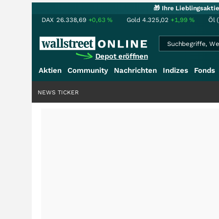
🎁 Ihre Lieblingsakt
DAX
26.338,69
+0,63
%
Gold
4.325,02
+1,99
%
Öl 
Depot eröffnen
Aktien
Community
Nachrichten
Indizes
Fonds
NEWS TICKER