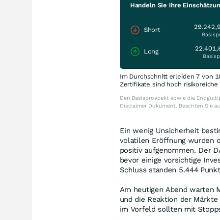
Handeln Sie Ihre Einschätzu
29.242,
Short
Basisp
22.401,
Long
Basisp
Im Durchschnitt erleiden 7 von 1
Zertifikate sind hoch risikoreich
Den Basisprospekt sowie die Endgültig
Disclaimer Dokument. Beachten Sie a
Ein wenig Unsicherheit best
volatilen Eröffnung wurden 
positiv aufgenommen. Der D
bevor einige vorsichtige Inv
Schluss standen 5.444 Punkte
Am heutigen Abend warten M
und die Reaktion der Märkte 
im Vorfeld sollten mit Stop