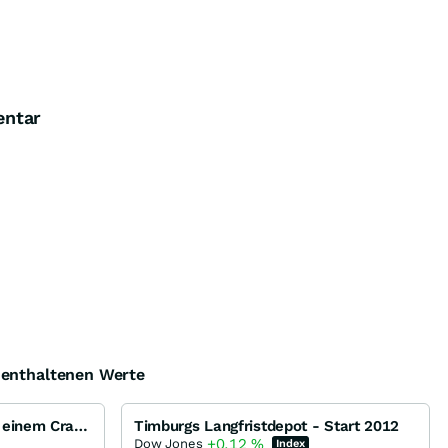
entar
e enthaltenen Werte
Stehen die Weltbörsen vor einem Crash ???
Timburgs Langfristdepot - Start 2012
+0,12
%
Dow Jones
Index