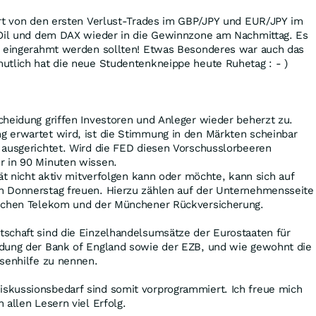
rt von den ersten Verlust-Trades im GBP/JPY und EUR/JPY im
 Oil und dem DAX wieder in die Gewinnzone am Nachmittag. Es
e eingerahmt werden sollten! Etwas Besonderes war auch das
mutlich hat die neue Studentenkneippe heute Ruhetag : - )
heidung griffen Investoren und Anleger wieder beherzt zu.
 erwartet wird, ist die Stimmung in den Märkten scheinbar
 ausgerichtet. Wird die FED diesen Vorschusslorbeeren
 in 90 Minuten wissen.
tät nicht aktiv mitverfolgen kann oder möchte, kann sich auf
 Donnerstag freuen. Hierzu zählen auf der Unternehmensseite
tschen Telekom und der Münchener Rückversicherung.
schaft sind die Einzelhandelsumsätze der Eurostaaten für
dung der Bank of England sowie der EZB, und wie gewohnt die
senhilfe zu nennen.
kussionsbedarf sind somit vorprogrammiert. Ich freue mich
 allen Lesern viel Erfolg.