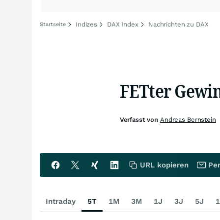
Indizes
DAX Index
Nachrichten zu DAX
Startseite
FETter Gewin
Verfasst von
Andreas Bernstein
URL kopieren
Per
Intraday
5T
1M
3M
1J
3J
5J
1