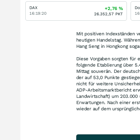
DAX
Do
+2,76
%
16:19:20
16
26.352,57
PKT
Mit positiven Indexständen 
heutigen Handelstag. Während
Hang Seng in Hongkong sogar
Diese Vorgaben sorgten für 
folgende Etablierung über 5
Mittag souverän. Der deutsc
der auf 53,0 Punkte gestieg
nicht für weitere Unsicherh
ADP-Arbeitsmarktbericht erwa
Landwirtschaft) um 203.000 
Erwartungen. Nach einer ers
wieder auf dem ursprünglich