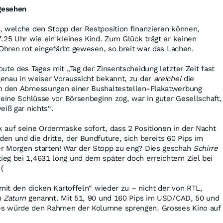
 gesehen
, welche den Stopp der Restposition finanzieren können,
25 Uhr wie ein kleines Kind. Zum Glück trägt er keinen
 Ohren rot eingefärbt gewesen, so breit war das Lachen.
ute des Tages mit „Tag der Zinsentscheidung letzter Zeit fast
enau in weiser Voraussicht bekannt, zu der
areichel
die
in den Abmessungen einer Bushaltestellen-Plakatwerbung
keine Schlüsse vor Börsenbeginn zog, war in guter Gesellschaft,
eiß gar nichts“.
 auf seine Ordermaske sofort, dass 2 Positionen in der Nacht
n und die dritte, der Bundfuture, sich bereits 60 Pips im
r Morgen starten! War der Stopp zu eng? Dies geschah
Schirre
eg bei 1,4631 long und dem später doch erreichtem Ziel bei
 (
 mit den dicken Kartoffeln“ wieder zu – nicht der von RTL,
h
Zaturn
genannt. Mit 51, 90 und 160 Pips im USD/CAD, 50 und
s würde den Rahmen der Kolumne sprengen. Grosses Kino auf