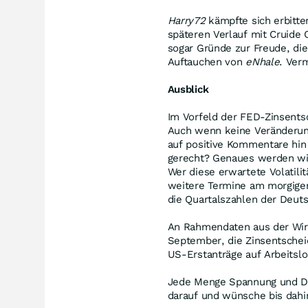
Harry72
kämpfte sich erbitte
späteren Verlauf mit Cruide
sogar Gründe zur Freude, di
Auftauchen von
eNhale
. Ver
Ausblick
Im Vorfeld der FED-Zinsentsc
Auch wenn keine Veränderung
auf positive Kommentare hin
gerecht? Genaues werden wir
Wer diese erwartete Volatili
weitere Termine am morgigen
die Quartalszahlen der Deu
An Rahmendaten aus der Wirt
September, die Zinsentschei
US-Erstanträge auf Arbeitslo
Jede Menge Spannung und Dis
darauf und wünsche bis dahin