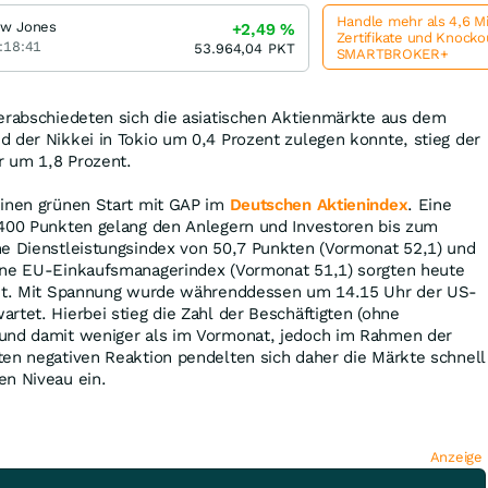
Handle mehr als 4,6 M
w Jones
+2,49
%
Zertifikate und Knock
:18:41
53.964,04
PKT
SMARTBROKER+
verabschiedeten sich die asiatischen Aktienmärkte aus dem
 der Nikkei in Tokio um 0,4 Prozent zulegen konnte, stieg der
 um 1,8 Prozent.
einen grünen Start mit GAP im
Deutschen Aktienindex
. Eine
.400 Punkten gelang den Anlegern und Investoren bis zum
he Dienstleistungsindex von 50,7 Punkten (Vormonat 52,1) und
ene EU-Einkaufsmanagerindex (Vormonat 51,1) sorgten heute
eit. Mit Spannung wurde währenddessen um 14.15 Uhr der US-
rtet. Hierbei stieg die Zahl der Beschäftigten (ohne
und damit weniger als im Vormonat, jedoch im Rahmen der
ten negativen Reaktion pendelten sich daher die Märkte schnell
en Niveau ein.
Anzeige