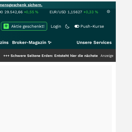
mensgeschenk sichern.
00
29.542,66
+0,55
%
EUR/USD
1,15627
+0,33
%
Aktie geschenkt!
Login
Push-Kurse
zins
Broker-Magazin ✨
Unsere Services
e Seltene Erden: Entsteht hier die nächste Milliardenstory?
Anzeige
+++