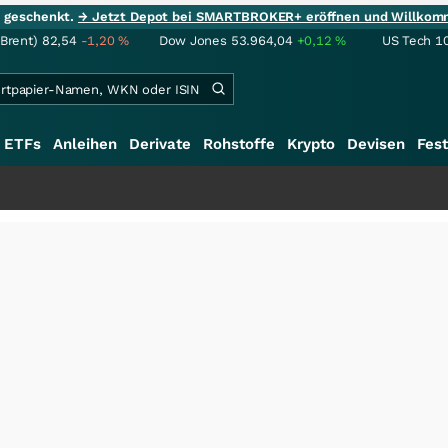
ie geschenkt.
→ Jetzt Depot bei SMARTBROKER+ eröffnen und Willkom
(Brent)
82,54
-1,20
%
Dow Jones
53.964,04
+0,12
%
US Tech 1
ETFs
Anleihen
Derivate
Rohstoffe
Krypto
Devisen
Fest
+++
Schwer