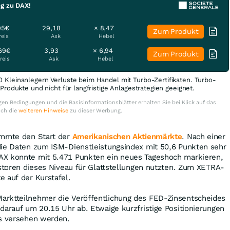
ng zu DAX!
95€
29,18
× 8,47
Zum Produkt
reis
Ask
Hebel
69€
3,93
× 6,94
Zum Produkt
reis
Ask
Hebel
0 Kleinanlegern Verluste beim Handel mit Turbo-Zertifikaten. Turbo-
e Produkte und nicht für langfristige Anlagestrategien geeignet.
en Bedingungen und die Basisinformationsblätter erhalten Sie bei Klick auf das
uch die
weiteren Hinweise
zu dieser Werbung.
immte den Start der
Amerikanischen Aktienmärkte
. Nach einer
die Daten zum ISM-Dienstleistungsindex mit 50,6 Punkten sehr
AX konnte mit 5.471 Punkten ein neues Tageshoch markieren,
estoren dieses Niveau für Glattstellungen nutzten. Zum XETRA-
 auf der Kurstafel.
arktteilnehmer die Veröffentlichung des FED-Zinsentscheides
darauf um 20.15 Uhr ab. Etwaige kurzfristige Positionierungen
ps versehen werden.