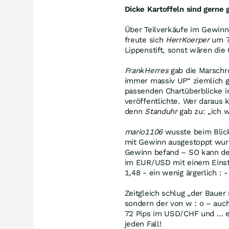
Dicke Kartoffeln sind gerne
Über Teilverkäufe im Gewinn
freute sich
HerrKoerper
um 7.
Lippenstift, sonst wären die
FrankHerres
gab die Marschro
immer massiv UP“ ziemlich g
passenden Chartüberblicke 
veröffentlichte. Wer daraus 
denn
Standuhr
gab zu: „ich w
mario1106
wusste beim Blick
mit Gewinn ausgestoppt wurde
Gewinn befand – SO kann de
im EUR/USD mit einem Einsti
1,48 - ein wenig ärgerlich : -
Zeitgleich schlug „der Bauer
sondern der von w : o – auc
72 Pips im USD/CHF und … e
jeden Fall!