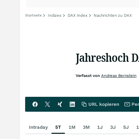
Indizes
DAX Index
Nachrichten zu DAX
Startseite
Jahreshoch 
Verfasst von
Andreas Bernstein
URL kopieren
Per
Intraday
5T
1M
3M
1J
3J
5J
1