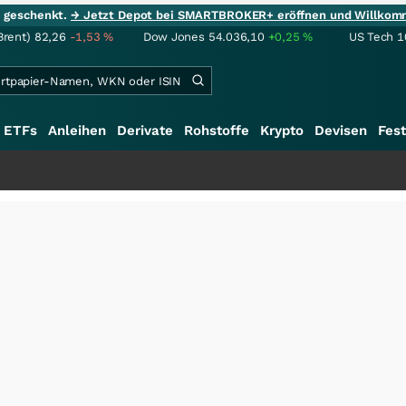
ie geschenkt.
→ Jetzt Depot bei SMARTBROKER+ eröffnen und Willkom
Brent)
82,26
-1,53
%
Dow Jones
54.036,10
+0,25
%
US Tech 1
ETFs
Anleihen
Derivate
Rohstoffe
Krypto
Devisen
Fest