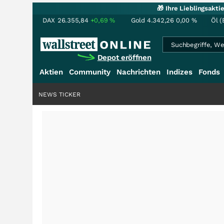
🎁 Ihre Lieblingsakt
DAX
26.355,84
+0,69
%
Gold
4.342,26
0,00
%
Öl (
Depot eröffnen
Aktien
Community
Nachrichten
Indizes
Fonds
NEWS TICKER