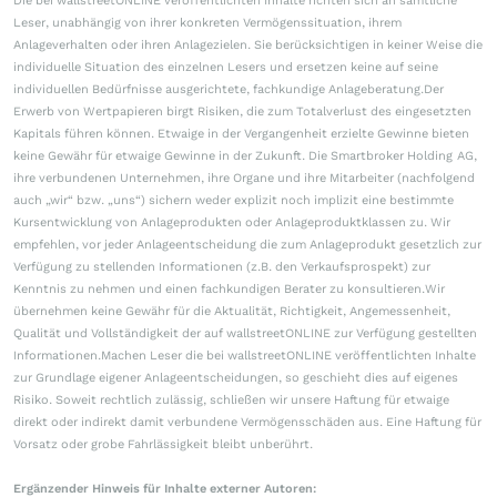
Die bei wallstreetONLINE veröffentlichten Inhalte richten sich an sämtliche
Leser, unabhängig von ihrer konkreten Vermögenssituation, ihrem
Anlageverhalten oder ihren Anlagezielen. Sie berücksichtigen in keiner Weise die
individuelle Situation des einzelnen Lesers und ersetzen keine auf seine
individuellen Bedürfnisse ausgerichtete, fachkundige Anlageberatung.Der
Erwerb von Wertpapieren birgt Risiken, die zum Totalverlust des eingesetzten
Kapitals führen können. Etwaige in der Vergangenheit erzielte Gewinne bieten
keine Gewähr für etwaige Gewinne in der Zukunft. Die Smartbroker Holding AG,
ihre verbundenen Unternehmen, ihre Organe und ihre Mitarbeiter (nachfolgend
auch „wir“ bzw. „uns“) sichern weder explizit noch implizit eine bestimmte
Kursentwicklung von Anlageprodukten oder Anlageproduktklassen zu. Wir
empfehlen, vor jeder Anlageentscheidung die zum Anlageprodukt gesetzlich zur
Verfügung zu stellenden Informationen (z.B. den Verkaufsprospekt) zur
Kenntnis zu nehmen und einen fachkundigen Berater zu konsultieren.Wir
übernehmen keine Gewähr für die Aktualität, Richtigkeit, Angemessenheit,
Qualität und Vollständigkeit der auf wallstreetONLINE zur Verfügung gestellten
Informationen.Machen Leser die bei wallstreetONLINE veröffentlichten Inhalte
zur Grundlage eigener Anlageentscheidungen, so geschieht dies auf eigenes
Risiko. Soweit rechtlich zulässig, schließen wir unsere Haftung für etwaige
direkt oder indirekt damit verbundene Vermögensschäden aus. Eine Haftung für
Vorsatz oder grobe Fahrlässigkeit bleibt unberührt.
Ergänzender Hinweis für Inhalte externer Autoren: