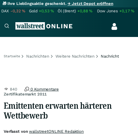
🎁 Ihre Lieblingsaktie geschenkt.
→ Jetzt Depot eröffnen
DAX
-0,32
%
Gold
+0,53
%
Öl (Brent)
+0,88
%
Dow Jones
+0,17
%
Nachrichten
Weitere Nachrichten
Nachricht
Startseite
840
0 Kommentare
Zertifikatemarkt 2011
Emittenten erwarten härteren
Wettbewerb
Verfasst von
wallstreetONLINE Redaktion