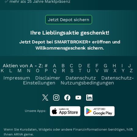
✅ mehr als 25 Jahre Marktpräsenz
Jetzt Depot sichern
Ihre Lieblingsaktie geschenkt!
Jetzt Depot bei SMARTBROKER+ eröffnen und
Willkommensgeschenk sichern.
Aktien von A - Z:
#
A
B
C
D
E
F
G
H
I
J
K
L
M
N
O
P
Q
R
S
T
U
V
W
X
Y
Z
Impressum
Disclaimer
Datenschutz
Datenschutz-
Einstellungen
Nutzungsbedingungen
Unsere Apps:
Wenn Sie Kursdaten, Widgets oder andere Finanzinformationen benötigen, hilft
Ihnen
ARIVA
gerne.