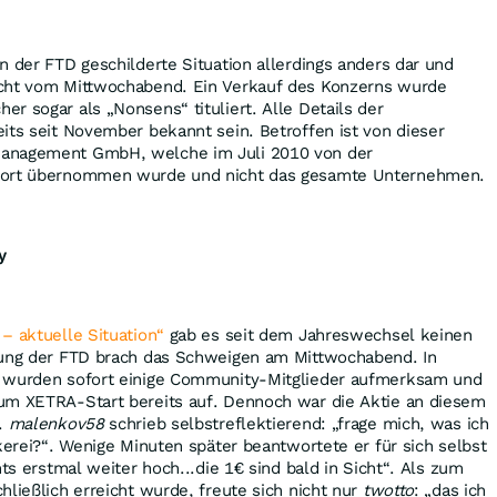
n der FTD geschilderte Situation allerdings anders dar und
icht vom Mittwochabend. Ein Verkauf des Konzerns wurde
r sogar als „Nonsens“ tituliert. Alle Details der
its seit November bekannt sein. Betroffen ist von dieser
anagement GmbH, welche im Juli 2010 von der
fort übernommen wurde und nicht das gesamte Unternehmen.
y
– aktuelle Situation“
gab es seit dem Jahreswechsel keinen
dung der FTD brach das Schweigen am Mittwochabend. In
g wurden sofort einige Community-Mitglieder aufmerksam und
um XETRA-Start bereits auf. Dennoch war die Aktie an diesem
t.
malenkov58
schrieb selbstreflektierend: „frage mich, was ich
ckerei?“. Wenige Minuten später beantwortete er für sich selbst
hts erstmal weiter hoch...die 1€ sind bald in Sicht“. Als zum
hließlich erreicht wurde, freute sich nicht nur
twotto
: „das ich