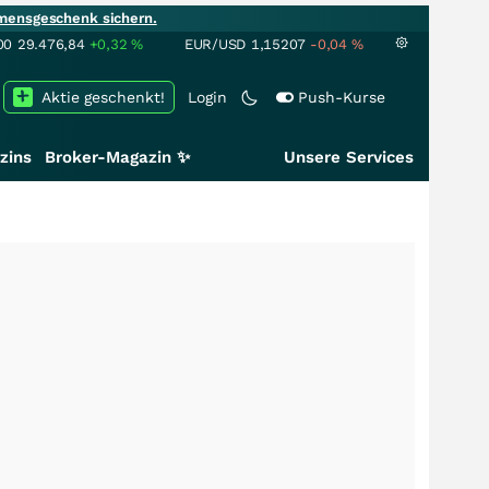
mensgeschenk sichern.
00
29.476,84
+0,32
%
EUR/USD
1,15207
-0,04
%
Aktie geschenkt!
Login
Push-Kurse
zins
Broker-Magazin ✨
Unsere Services