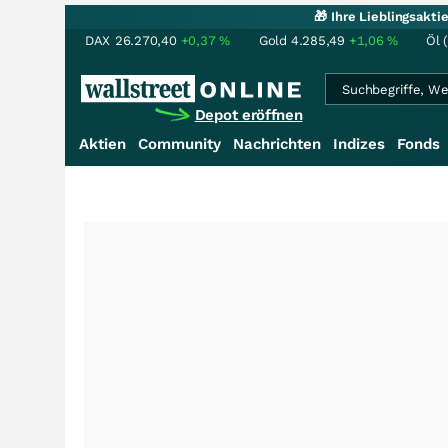
🎁 Ihre Lieblingsakt
DAX
26.270,40
+0,37
%
Gold
4.285,49
+1,06
%
Öl 
Depot eröffnen
Aktien
Community
Nachrichten
Indizes
Fonds