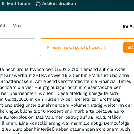
 E-Mail teilen
Artikel drucken
0J
Max
Im Ar
SM
Primacom jetzt günstig handeln!
-
te noch am Mittwoch den 05.01.2010 niemand auf die Aktie
t Kurswert auf XETRA sowie 16,3 Cent in Frankfurt und ohne
 Schattendasein. Am Abend veröffentlichte die Financial Times
nachdem die vier Hauptgläubiger noch in dieser Woche den
eiber übernehmen wollen. Diese Meldung spiegelte sich
en 06.01.2010 in den Kursen wider. Bereits zur Eröffnung
nt und stieg unter zunehmendem Volumen stetig weiter. In der
hs unglaubliche 1.140 Prozent und markierte bei 2,68 Euro
ne Kursexplosion! Das Volumen betrug auf XETRA 1 Million
Millionen. Eine Konsolidierung war mehr als nötig. Demzufolge
i 1,65 Euro aber hinterließ neben staunenden Börsianern auch