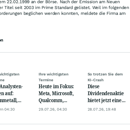
 dem 22.02.1999 an der Börse. Nach der Emission am Neuen
 Titel seit 2003 im Prime Standard gelistet. Weil im folgenden
 Forderungen beglichen werden konnten, meldete die Firma am
on
wichtigsten
Ihre wichtigsten
So trotzen Sie dem
ine
Termine
KI-Crash
 Analysten-
Heute im Fokus:
Diese
n auf:
Meta, Microsoft,
Dividendenaktie
nmetall,
Qualcomm,
bietet jetzt eine
sche Telekom,
Biogen, Airbus,
Top-
rn 04:30
29.07.26, 04:30
28.07.26, 19:48
ens, Airbnb &
Porsche und L'
Einstiegschance!
Oréal