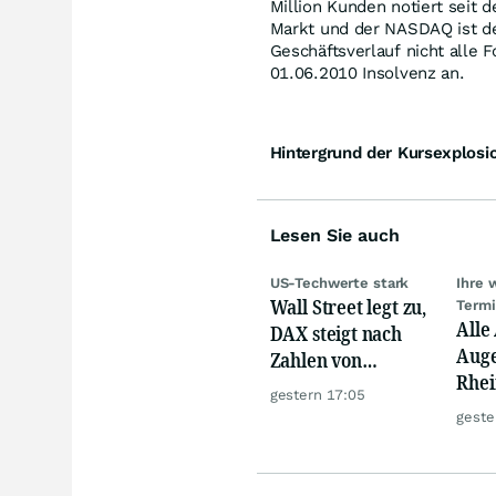
Million Kunden notiert seit
Markt und der NASDAQ ist der
Geschäftsverlauf nicht alle
01.06.2010 Insolvenz an.
Hintergrund der Kursexplosi
Lesen Sie auch
US-Techwerte stark
Ihre 
Wall Street legt zu,
Term
Alle
DAX steigt nach
Auge
Zahlen von
Rhei
Telekom, Henkel
gestern 17:05
Deut
geste
Siem
Lyft