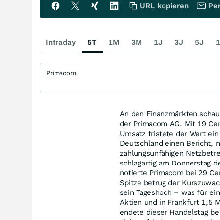
URL kopieren
Per
Intraday
5T
1M
3M
1J
3J
5J
1
Primacom
An den Finanzmärkten schau
der Primacom AG. Mit 19 Cen
Umsatz fristete der Wert ein
Deutschland einen Bericht, 
zahlungsunfähigen Netzbetr
schlagartig am Donnerstag d
notierte Primacom bei 29 Ce
Spitze betrug der Kurszuwac
sein Tageshoch – was für ei
Aktien und in Frankfurt 1,5 
endete dieser Handelstag be