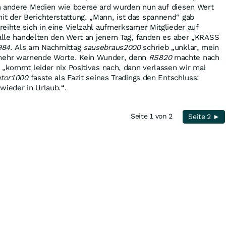
h andere Medien wie boerse ard wurden nun auf diesen Wert
 der Berichterstattung. „Mann, ist das spannend“ gab
reihte sich in eine Vielzahl aufmerksamer Mitglieder auf
 alle handelten den Wert an jenem Tag, fanden es aber „KRASS
984
. Als am Nachmittag
sausebraus2000
schrieb „unklar, mein
ehr warnende Worte. Kein Wunder, denn
RS820
machte nach
 „kommt leider nix Positives nach, dann verlassen wir mal
tor1000
fasste als Fazit seines Tradings den Entschluss:
wieder in Urlaub.“.
Seite 1 von 2
Seite 2 ►