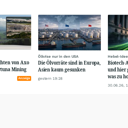
Ölkrise nur in den USA
Hebel-Idee
chten von Axo
Die Ölvorräte sind in Europa,
Biotech-A
rtuna Mining
Asien kaum gesunken
und hier 
was zu ho
gestern 19:28
Anzeige
30.06.26, 