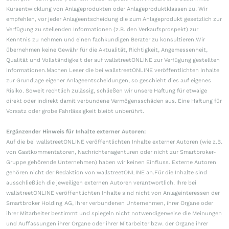
Kursentwicklung von Anlageprodukten oder Anlageproduktklassen zu. Wir
empfehlen, vor jeder Anlageentscheidung die zum Anlageprodukt gesetzlich zur
Verfügung zu stellenden Informationen (z.B. den Verkaufsprospekt) zur
Kenntnis zu nehmen und einen fachkundigen Berater zu konsultieren.Wir
übernehmen keine Gewähr für die Aktualität, Richtigkeit, Angemessenheit,
Qualität und Vollständigkeit der auf wallstreetONLINE zur Verfügung gestellten
Informationen.Machen Leser die bei wallstreetONLINE veröffentlichten Inhalte
zur Grundlage eigener Anlageentscheidungen, so geschieht dies auf eigenes
Risiko. Soweit rechtlich zulässig, schließen wir unsere Haftung für etwaige
direkt oder indirekt damit verbundene Vermögensschäden aus. Eine Haftung für
Vorsatz oder grobe Fahrlässigkeit bleibt unberührt.
Ergänzender Hinweis für Inhalte externer Autoren:
Auf die bei wallstreetONLINE veröffentlichten Inhalte externer Autoren (wie z.B.
von Gastkommentatoren, Nachrichtenagenturen oder nicht zur Smartbroker-
Gruppe gehörende Unternehmen) haben wir keinen Einfluss. Externe Autoren
gehören nicht der Redaktion von wallstreetONLINE an.Für die Inhalte sind
ausschließlich die jeweiligen externen Autoren verantwortlich. Ihre bei
wallstreetONLINE veröffentlichten Inhalte sind nicht von Anlageinteressen der
Smartbroker Holding AG, ihrer verbundenen Unternehmen, ihrer Organe oder
ihrer Mitarbeiter bestimmt und spiegeln nicht notwendigerweise die Meinungen
und Auffassungen ihrer Organe oder ihrer Mitarbeiter bzw. der Organe ihrer