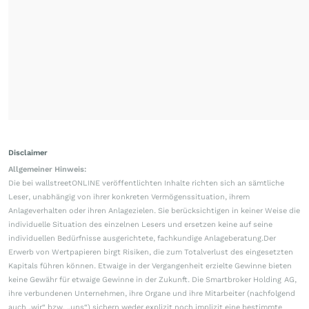
Disclaimer
Allgemeiner Hinweis:
Die bei wallstreetONLINE veröffentlichten Inhalte richten sich an sämtliche
Leser, unabhängig von ihrer konkreten Vermögenssituation, ihrem
Anlageverhalten oder ihren Anlagezielen. Sie berücksichtigen in keiner Weise die
individuelle Situation des einzelnen Lesers und ersetzen keine auf seine
individuellen Bedürfnisse ausgerichtete, fachkundige Anlageberatung.Der
Erwerb von Wertpapieren birgt Risiken, die zum Totalverlust des eingesetzten
Kapitals führen können. Etwaige in der Vergangenheit erzielte Gewinne bieten
keine Gewähr für etwaige Gewinne in der Zukunft. Die Smartbroker Holding AG,
ihre verbundenen Unternehmen, ihre Organe und ihre Mitarbeiter (nachfolgend
auch „wir“ bzw. „uns“) sichern weder explizit noch implizit eine bestimmte