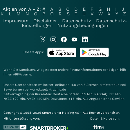
Aktien von A - Z:
#
A
B
C
D
E
F
G
H
I
J
K
L
M
N
O
P
Q
R
S
T
U
V
W
X
Y
Z
Impressum
Disclaimer
Datenschutz
Datenschutz-
Einstellungen
Nutzungsbedingungen
Unsere Apps:
Wenn Sie Kursdaten, Widgets oder andere Finanzinformationen benötigen, hilft
Ihnen
ARIVA
gerne.
Unsere User schätzen wallstreet-online.de: 4.8 von 5 Sternen ermittelt aus 285
Bewertungen bei www.kagels-trading.de
Zeitverzögerung der Kursdaten: Deutsche Börsen +15 Min. NASDAQ +15 Min.
NYSE +20 Min. AMEX +20 Min. Dow Jones +15 Min. Alle Angaben ohne Gewähr.
Copyright © 1998-2026 Smartbroker Holding AG - Alle Rechte vorbehalten.
Mit Unterstützung von:
Daten & Kurse von: