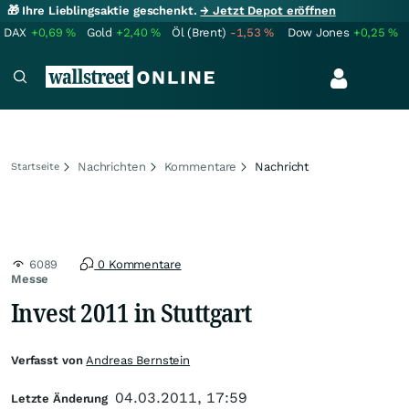
🎁 Ihre Lieblingsaktie geschenkt.
→ Jetzt Depot eröffnen
DAX
+0,69
%
Gold
+2,40
%
Öl (Brent)
-1,53
%
Dow Jones
+0,25
%
Nachrichten
Kommentare
Nachricht
Startseite
6089
0 Kommentare
Messe
Invest 2011 in Stuttgart
Verfasst von
Andreas Bernstein
04.03.2011, 17:59
Letzte Änderung