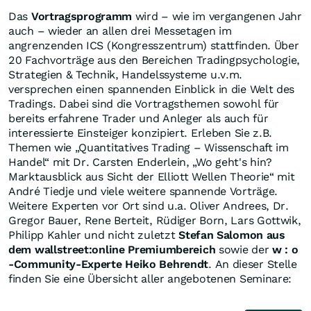
Das
Vortragsprogramm
wird – wie im vergangenen Jahr
auch – wieder an allen drei Messetagen im
angrenzenden ICS (Kongresszentrum) stattfinden. Über
20 Fachvorträge aus den Bereichen Tradingpsychologie,
Strategien & Technik, Handelssysteme u.v.m.
versprechen einen spannenden Einblick in die Welt des
Tradings. Dabei sind die Vortragsthemen sowohl für
bereits erfahrene Trader und Anleger als auch für
interessierte Einsteiger konzipiert. Erleben Sie z.B.
Themen wie „Quantitatives Trading – Wissenschaft im
Handel“ mit Dr. Carsten Enderlein, „Wo geht's hin?
Marktausblick aus Sicht der Elliott Wellen Theorie“ mit
André Tiedje und viele weitere spannende Vorträge.
Weitere Experten vor Ort sind u.a. Oliver Andrees, Dr.
Gregor Bauer, Rene Berteit, Rüdiger Born, Lars Gottwik,
Philipp Kahler und nicht zuletzt
Stefan Salomon aus
dem wallstreet:online Premiumbereich
sowie der
w : o
-Community-Experte Heiko Behrendt
. An dieser Stelle
finden Sie eine Übersicht aller angebotenen Seminare: