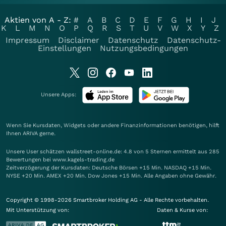
Aktien von A - Z:
#
A
B
C
D
E
F
G
H
I
J
K
L
M
N
O
P
Q
R
S
T
U
V
W
X
Y
Z
Impressum
Disclaimer
Datenschutz
Datenschutz-
Einstellungen
Nutzungsbedingungen
Unsere Apps:
Wenn Sie Kursdaten, Widgets oder andere Finanzinformationen benötigen, hilft
Ihnen
ARIVA
gerne.
Unsere User schätzen wallstreet-online.de: 4.8 von 5 Sternen ermittelt aus 285
Bewertungen bei www.kagels-trading.de
Zeitverzögerung der Kursdaten: Deutsche Börsen +15 Min. NASDAQ +15 Min.
NYSE +20 Min. AMEX +20 Min. Dow Jones +15 Min. Alle Angaben ohne Gewähr.
Copyright © 1998-2026 Smartbroker Holding AG - Alle Rechte vorbehalten.
Mit Unterstützung von:
Daten & Kurse von: