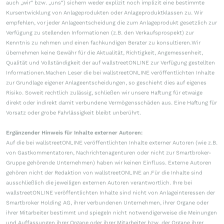
auch „wir“ bzw. „uns“) sichern weder explizit noch implizit eine bestimmte
Kursentwicklung von Anlageprodukten oder Anlageproduktklassen zu. Wir
empfehlen, vor jeder Anlageentscheidung die zum Anlageprodukt gesetzlich zur
Verfügung zu stellenden Informationen (z.B. den Verkaufsprospekt) zur
Kenntnis zu nehmen und einen fachkundigen Berater zu konsultieren.Wir
übernehmen keine Gewähr für die Aktualität, Richtigkeit, Angemessenheit,
Qualität und Vollständigkeit der auf wallstreetONLINE zur Verfügung gestellten
Informationen.Machen Leser die bei wallstreetONLINE veröffentlichten Inhalte
zur Grundlage eigener Anlageentscheidungen, so geschieht dies auf eigenes
Risiko. Soweit rechtlich zulässig, schließen wir unsere Haftung für etwaige
direkt oder indirekt damit verbundene Vermögensschäden aus. Eine Haftung für
Vorsatz oder grobe Fahrlässigkeit bleibt unberührt.
Ergänzender Hinweis für Inhalte externer Autoren:
Auf die bei wallstreetONLINE veröffentlichten Inhalte externer Autoren (wie z.B.
von Gastkommentatoren, Nachrichtenagenturen oder nicht zur Smartbroker-
Gruppe gehörende Unternehmen) haben wir keinen Einfluss. Externe Autoren
gehören nicht der Redaktion von wallstreetONLINE an.Für die Inhalte sind
ausschließlich die jeweiligen externen Autoren verantwortlich. Ihre bei
wallstreetONLINE veröffentlichten Inhalte sind nicht von Anlageinteressen der
Smartbroker Holding AG, ihrer verbundenen Unternehmen, ihrer Organe oder
ihrer Mitarbeiter bestimmt und spiegeln nicht notwendigerweise die Meinungen
und Auffassungen ihrer Organe oder ihrer Mitarbeiter bzw. der Organe ihrer