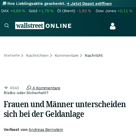
🎁 Ihre Lieblingsaktie geschenkt.
→ Jetzt Depot eröffnen
DAX
+0,65
%
Gold
+1,79
%
Öl (Brent)
-1,92
%
Dow Jones
+0,11
%
Nachrichten
Kommentare
Nachricht
Startseite
4543
4 Kommentare
Risiko oder Sicherheit?
Frauen und Männer unterscheiden
sich bei der Geldanlage
Verfasst von
Andreas Bernstein