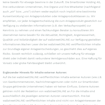
keine Gewähr für etwaige Gewinne in der Zukunft. Die Smartbroker Holding AG,
ihre verbundenen Unternehmen, ihre Organe und ihre Mitarbeiter (nachfolgend
auch „wir“ bzw. „uns“) sichern weder explizit noch implizit eine bestimmte
Kursentwicklung von Anlageprodukten oder Anlageproduktklassen zu. Wir
empfehlen, vor jeder Anlageentscheidung die zum Anlageprodukt gesetzlich zur
Verfügung zu stellenden Informationen (z.B. den Verkaufsprospekt) zur
Kenntnis zu nehmen und einen fachkundigen Berater zu konsultieren.Wir
übernehmen keine Gewähr für die Aktualität, Richtigkeit, Angemessenheit,
Qualität und Vollständigkeit der auf wallstreetONLINE zur Verfügung gestellten
Informationen.Machen Leser die bei wallstreetONLINE veröffentlichten Inhalte
zur Grundlage eigener Anlageentscheidungen, so geschieht dies auf eigenes
Risiko. Soweit rechtlich zulässig, schließen wir unsere Haftung für etwaige
direkt oder indirekt damit verbundene Vermögensschäden aus. Eine Haftung für
Vorsatz oder grobe Fahrlässigkeit bleibt unberührt.
Ergänzender Hinweis für Inhalte externer Autoren:
Auf die bei wallstreetONLINE veröffentlichten Inhalte externer Autoren (wie z.B.
von Gastkommentatoren, Nachrichtenagenturen oder nicht zur Smartbroker-
Gruppe gehörende Unternehmen) haben wir keinen Einfluss. Externe Autoren
gehören nicht der Redaktion von wallstreetONLINE an.Für die Inhalte sind
ausschließlich die jeweiligen externen Autoren verantwortlich. Ihre bei
wallstreetONLINE veröffentlichten Inhalte sind nicht von Anlageinteressen der