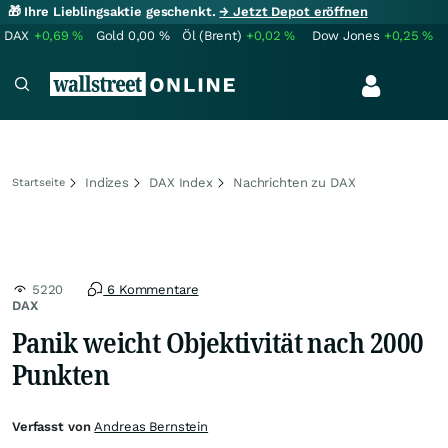
🎁 Ihre Lieblingsaktie geschenkt.
→ Jetzt Depot eröffnen
DAX
+0,69
%
Gold
0,00
%
Öl (Brent)
+0,02
%
Dow Jones
+0,25
%
Indizes
DAX Index
Nachrichten zu DAX
Startseite
5220
6 Kommentare
DAX
Panik weicht Objektivität nach 2000
Punkten
Verfasst von
Andreas Bernstein