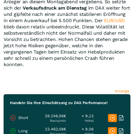
Anleger an diesem Montagabend vergebens. So setzte
sich der
Verkaufsdruck am Dienstag
im DAX weiter fort
und gipfelte nach einer zunächst stabileren Eröffnung
in einem Ausverkauf bei 5.500 Punkten. Der
EUR/USD
blieb davon relativ unbeeindruckt. Diese Volatilität ist
selbstverständlich nicht der Normalfall und daher mit
Vorsicht zu betrachten. Hohen Chancen stehen gerade
jetzt hohe Risiken gegenüber, welche in den
vergangenen Tagen beim Einsatz von Hebelprodukten
sehr schnell zu einem persönlichen Crash führen
konnten.
Anzeige
Handeln Sie Ihre Einschätzung zu DAX Performance!
29.246,56€
× 9,13
Short
Basispreis
Hebel
23.462,08€
× 9,06
Long
Basispreis
Hebel