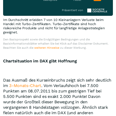
Präsentiert von
Im Durchschnitt erleiden 7 von 10 Kleinanlegern Verluste beim
Handel mit Turbo-Zertifikaten. Turbo-Zertifikate sind hoch
risikoreiche Produkte und nicht für langfristige Anlagestrategien
geeignet.
Den Basisprospekt sowie die Endgültigen Bedingungen und die
Basisinformationsblätter erhalten Sie bei Klick auf das Disclaimer Dokument.
Beachten Sie auch die
weiteren Hinweise
zu dieser Werbung.
Chartsituation im DAX gibt Hoffnung
Das Ausmaß des Kurseinbruchs zeigt sich sehr deutlich
im
3-Monats-Chart
. Vom Verlaufshoch bei 7.500
Punkten am 08.07.2011 bis zum gestrigen Tief bei
5.500 Punkten sind es exakt 2.000 Punkte! Davon
wurde der Großteil dieser Bewegung in den
vergangenen 8 Handelstagen vollzogen. Ähnlich stark
fielen natürlich auch die im DAX (und anderen