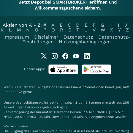
Jetzt Depot bei SMARTBROKER+ eröffnen und
Willkommensgeschenk sichern.
Aktien von A - Z:
#
A
B
C
D
E
F
G
H
I
J
K
L
M
N
O
P
Q
R
S
T
U
V
W
X
Y
Z
Impressum
Disclaimer
Datenschutz
Datenschutz-
Einstellungen
Nutzungsbedingungen
Unsere Apps:
Wenn Sie Kursdaten, Widgets oder andere Finanzinformationen benötigen, hilft
Ihnen
ARIVA
gerne.
Unsere User schätzen wallstreet-online.de: 4.8 von 5 Sternen ermittelt aus 285
Bewertungen bei www.kagels-trading.de
Zeitverzögerung der Kursdaten: Deutsche Börsen +15 Min. NASDAQ +15 Min.
NYSE +20 Min. AMEX +20 Min. Dow Jones +15 Min. Alle Angaben ohne Gewähr.
Werbehinweise:
Die Billigung des Basisprospekts durch die BaFin ist nicht als ihre Befürwortung