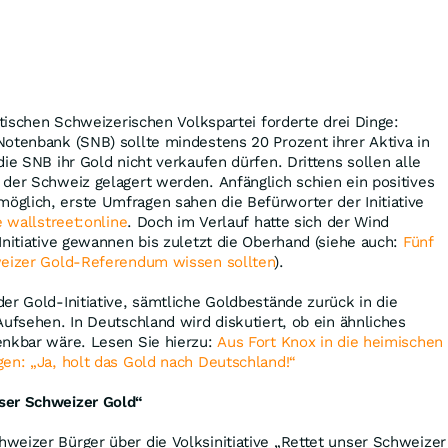
stischen Schweizerischen Volkspartei forderte drei Dinge:
otenbank (SNB) sollte mindestens 20 Prozent ihrer Aktiva in
ie SNB ihr Gold nicht verkaufen dürfen. Drittens sollen alle
der Schweiz gelagert werden. Anfänglich schien ein positives
glich, erste Umfragen sahen die Befürworter der Initiative
e wallstreet:online
. Doch im Verlauf hatte sich der Wind
Initiative gewannen bis zuletzt die Oberhand (siehe auch:
Fünf
weizer Gold-Referendum wissen sollten
).
er Gold-Initiative, sämtliche Goldbestände zurück in die
Aufsehen. In Deutschland wird diskutiert, ob ein ähnliches
enkbar wäre. Lesen Sie hierzu:
Aus Fort Knox in die heimischen
en: „Ja, holt das Gold nach Deutschland!“
ser Schweizer Gold“
eizer Bürger über die Volks­initiative „Rettet unser Schweizer