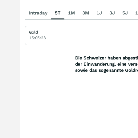
Intraday
5T
1M
3M
1J
3J
5J
1
Gold
15:05:28
Die Schweizer haben abgesti
der Einwanderung, eine vers
sowie das sogenannte Gold