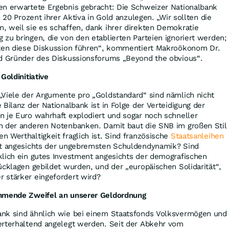
en erwartete Ergebnis gebracht: Die Schweizer Nationalbank
, 20 Prozent ihrer Aktiva in Gold anzulegen. „Wir sollten die
, weil sie es schaffen, dank ihrer direkten Demokratie
zu bringen, die von den etablierten Parteien ignoriert werden;
lten diese Diskussion führen“, kommentiert Makroökonom Dr.
nd Gründer des Diskussions­forums „Beyond the obvious“.
Goldinitiative
„Viele der Argumente pro „Goldstandard“ sind nämlich nicht
Bilanz der Nationalbank ist in Folge der Verteidigung der
 je Euro wahrhaft explodiert und sogar noch schneller
n der anderen Noten­banken. Damit baut die SNB im großen Stil
 Werthaltigkeit fraglich ist. Sind französische
Staatsanleihen
nt angesichts der ungebremsten Schuldendynamik? Sind
klich ein gutes Investment angesichts der demografischen
ücklagen gebildet wurden, und der „europäischen Solidarität“,
 stärker eingefordert wird?
ehmende Zweifel an unserer Geldordnung
nk sind ähnlich wie bei einem Staatsfonds Volksvermögen und
erterhaltend angelegt werden. Seit der Abkehr vom