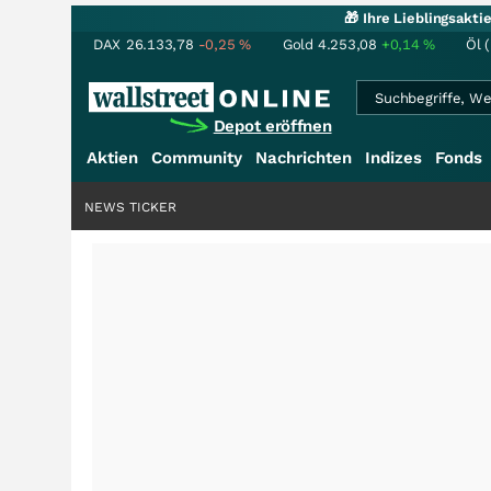
🎁 Ihre Lieblingsakt
DAX
26.133,78
-0,25
%
Gold
4.253,08
+0,14
%
Öl 
Depot eröffnen
Aktien
Community
Nachrichten
Indizes
Fonds
NEWS TICKER