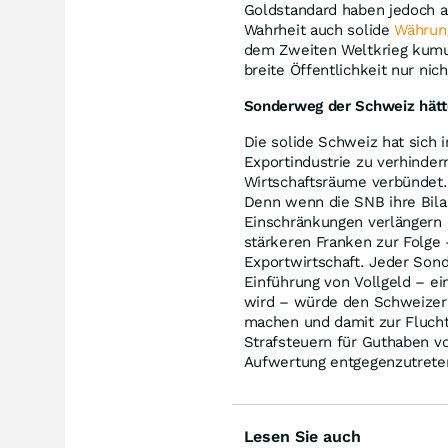
Goldstandard haben jedoch al
Wahrheit auch solide
Währun
dem Zweiten Weltkrieg kumul
breite Öffentlichkeit nur nic
Sonderweg der Schweiz hätt
Die solide Schweiz hat sich 
Export­industrie zu verhinde
Wirtschafts­räume verbündet
Denn wenn die SNB ihre Bilan
Einschränkungen verlängern o
stärkeren Franken zur Folge
Exportwirtschaft. Jeder Sond
Einführung von Vollgeld – ein
wird – würde den Schweizer
machen und damit zur Fluchtb
Straf­steuern für Guthaben 
Aufwertung entgegenzutrete
Lesen Sie auch