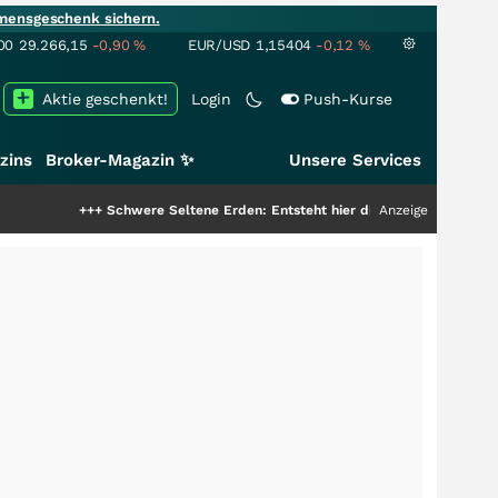
mensgeschenk sichern.
00
29.266,15
-0,90
%
EUR/USD
1,15404
-0,12
%
Aktie geschenkt!
Login
Push-Kurse
zins
Broker-Magazin ✨
Unsere Services
++
Schwere Seltene Erden: Entsteht hier die nächste Milliardenstory?
Anzeige
+++