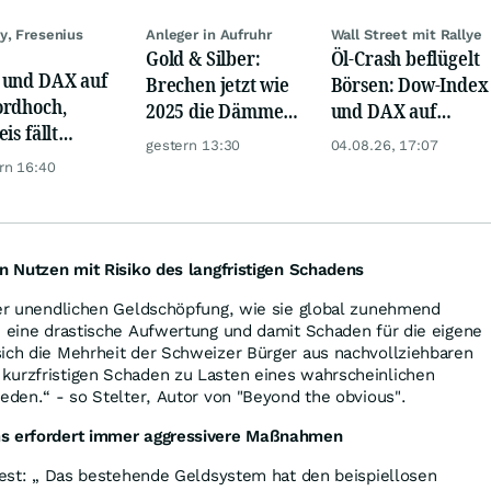
y, Fresenius
Anleger in Aufruhr
Wall Street mit Rallye
Gold & Silber:
Öl-Crash beflügelt
und DAX auf
Brechen jetzt wie
Börsen: Dow-Index
rdhoch,
2025 die Dämme?
und DAX auf
is fällt
Minenaktien vor
Rekord, Gold zieht
gestern 13:30
04.08.26, 17:07
er, Gold legt
Kursexplosion
an
rn 16:40
en Nutzen mit Risiko des langfristigen Schadens
 der unendlichen Geldschöpfung, wie sie global zunehmend
n eine drastische Aufwertung und damit Schaden für die eigene
sich die Mehrheit der Schweizer Bürger aus nachvollziehbaren
kurzfristigen Schaden zu Lasten eines wahrscheinlichen
ieden.“ - so Stelter, Autor von "Beyond the obvious".
ms erfordert immer aggressivere Maßnahmen
 fest: „ Das bestehende Geldsystem hat den beispiellosen