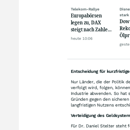
Telekom-Rallye
Disne
Europabörsen
stark
Dow 
legen zu, DAX
Reko
steigt nach Zahlen
Ölpre
von Rheinmetall,
heute 10:06
weit
Merck
geste
zu
Entscheidung für kurzfristig
Nur Länder, die der Politik
verfolgt wird, folgen, könne
Industrie abwenden. So hat 
Gründen gegen den sicheren 
langfristigen Nutzens entsch
Verteidigung des Geldsyste
Für Dr. Daniel Stelter steht