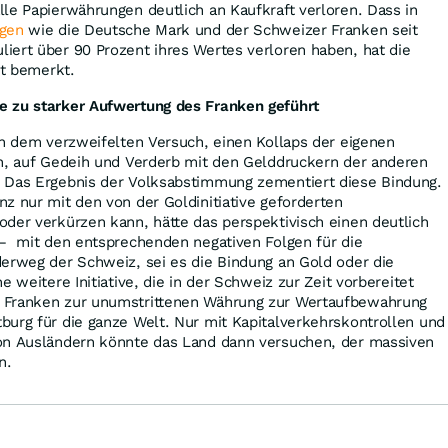
le Papierwährungen deutlich an Kaufkraft verloren. Dass in
gen
wie die Deutsche Mark und der Schweizer Franken seit
iert über 90 Prozent ihres Wertes verloren haben, hat die
ht bemerkt.
e zu starker Aufwertung des Franken geführt
in dem verzweifelten Versuch, einen Kollaps der eigenen
rn, auf Gedeih und Verderb mit den Gelddruckern der anderen
. Das Ergebnis der Volksabstimmung zementiert diese Bindung.
z nur mit den von der Goldinitiative geforderten
der verkürzen kann, hätte das perspektivisch einen deutlich
 – mit den entsprechenden negativen Folgen für die
erweg der Schweiz, sei es die Bindung an Gold oder die
e weitere Initiative, die in der Schweiz zur Zeit vorbereitet
 Franken zur unumstrittenen Währung zur Wertaufbewahrung
urg für die ganze Welt. Nur mit Kapitalverkehrs­kontrollen und
von Ausländern könnte das Land dann versuchen, der massiven
n.