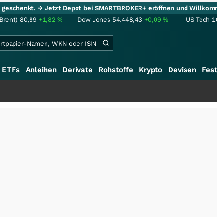
ie geschenkt.
→ Jetzt Depot bei SMARTBROKER+ eröffnen und Willkom
(Brent)
80,89
+1,82
%
Dow Jones
54.448,43
+0,09
%
US Tech 1
ETFs
Anleihen
Derivate
Rohstoffe
Krypto
Devisen
Fest
+