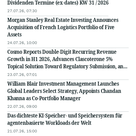
Dividenden Termine (ex-dates) KW 31 / 2026
27.07.26, 07:30
Morgan Stanley Real Estate Investing Announces
Acquisition of French Logistics Portfolio of Five
Assets
24.07.26, 10:00
Cosmo Reports Double-Digit Recurring Revenue
Growth in H1 2026, Advances Clascoterone 5%
Topical Solution Toward Regulatory Submission, and
Confirms Full-Year Guidance
23.07.26, 07:01
William Blair Investment Management Launches
Global Leaders Select Strategy, Appoints Chandan
Khanna as Co-Portfolio Manager
22.07.26, 09:00
Das dichteste KI-Speicher- und Speichersystem für
agentenbasierte Workloads der Welt
21.07.26, 15:00