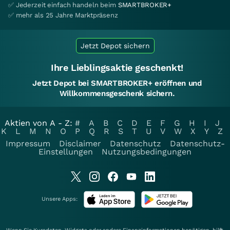
✅ Jederzeit einfach handeln beim
SMARTBROKER+
✅ mehr als 25 Jahre Marktpräsenz
Jetzt Depot sichern
Ihre Lieblingsaktie geschenkt!
Jetzt Depot bei SMARTBROKER+ eröffnen und
Willkommensgeschenk sichern.
Aktien von A - Z:
#
A
B
C
D
E
F
G
H
I
J
K
L
M
N
O
P
Q
R
S
T
U
V
W
X
Y
Z
Impressum
Disclaimer
Datenschutz
Datenschutz-
Einstellungen
Nutzungsbedingungen
Unsere Apps: