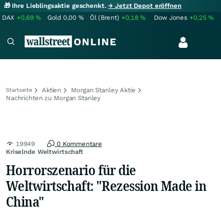
🎁 Ihre Lieblingsaktie geschenkt.
→ Jetzt Depot eröffnen
DAX
+0,69
%
Gold
0,00
%
Öl (Brent)
+0,18
%
Dow Jones
+0,25
%
Aktien
Morgan Stanley Aktie
Startseite
Nachrichten zu Morgan Stanley
19949
0 Kommentare
Kriselnde Weltwirtschaft
Horrorszenario für die
Weltwirtschaft: "Rezession Made in
China"