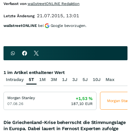
Verfasst von
wallstreetONLINE Redaktion
21.07.2015, 13:01
Letzte Änderung
wallstreetONLINE
bei
Google bevorzugen.
1 im Artikel enthaltener Wert
Intraday
5T
1M
3M
1J
3J
5J
10J
Max
Morgan Stanley
+1,53
%
Morgan Stanle
07.08.26
187,10
EUR
Die Griechenland-Krise beherrscht die Stimmungslage
in Europa. Dabei lauert in Fernost Experten zufolge