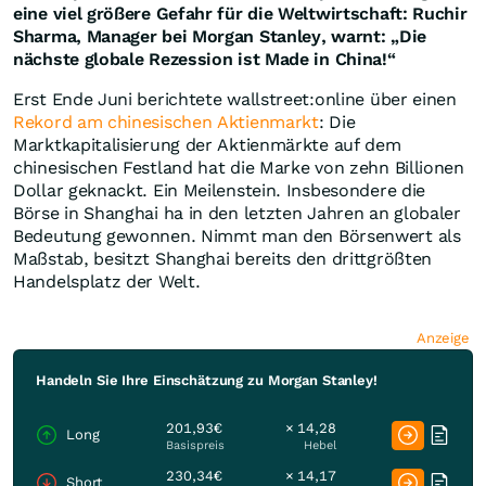
eine viel größere Gefahr für die Weltwirtschaft: Ruchir
Sharma, Manager bei Morgan Stanley, warnt: „Die
nächste globale Rezession ist Made in China!“
Erst Ende Juni berichtete wallstreet:online über einen
Rekord am chinesischen Aktienmarkt
: Die
Marktkapitalisierung der Aktienmärkte auf dem
chinesischen Festland hat die Marke von zehn Billionen
Dollar geknackt. Ein Meilenstein. Insbesondere die
Börse in Shanghai ha in den letzten Jahren an globaler
Bedeutung gewonnen. Nimmt man den Börsenwert als
Maßstab, besitzt Shanghai bereits den drittgrößten
Handelsplatz der Welt.
Anzeige
Handeln Sie Ihre Einschätzung zu Morgan Stanley!
201,93€
× 14,28
Long
Basispreis
Hebel
230,34€
× 14,17
Short