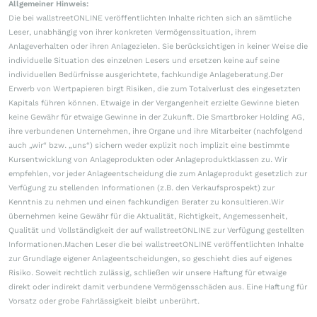
Allgemeiner Hinweis:
Die bei wallstreetONLINE veröffentlichten Inhalte richten sich an sämtliche
Leser, unabhängig von ihrer konkreten Vermögenssituation, ihrem
Anlageverhalten oder ihren Anlagezielen. Sie berücksichtigen in keiner Weise die
individuelle Situation des einzelnen Lesers und ersetzen keine auf seine
individuellen Bedürfnisse ausgerichtete, fachkundige Anlageberatung.Der
Erwerb von Wertpapieren birgt Risiken, die zum Totalverlust des eingesetzten
Kapitals führen können. Etwaige in der Vergangenheit erzielte Gewinne bieten
keine Gewähr für etwaige Gewinne in der Zukunft. Die Smartbroker Holding AG,
ihre verbundenen Unternehmen, ihre Organe und ihre Mitarbeiter (nachfolgend
auch „wir“ bzw. „uns“) sichern weder explizit noch implizit eine bestimmte
Kursentwicklung von Anlageprodukten oder Anlageproduktklassen zu. Wir
empfehlen, vor jeder Anlageentscheidung die zum Anlageprodukt gesetzlich zur
Verfügung zu stellenden Informationen (z.B. den Verkaufsprospekt) zur
Kenntnis zu nehmen und einen fachkundigen Berater zu konsultieren.Wir
übernehmen keine Gewähr für die Aktualität, Richtigkeit, Angemessenheit,
Qualität und Vollständigkeit der auf wallstreetONLINE zur Verfügung gestellten
Informationen.Machen Leser die bei wallstreetONLINE veröffentlichten Inhalte
zur Grundlage eigener Anlageentscheidungen, so geschieht dies auf eigenes
Risiko. Soweit rechtlich zulässig, schließen wir unsere Haftung für etwaige
direkt oder indirekt damit verbundene Vermögensschäden aus. Eine Haftung für
Vorsatz oder grobe Fahrlässigkeit bleibt unberührt.