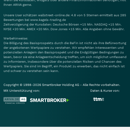
Wenn Sie Kursdaten, Widgets oder andere Finanzinformationen benötigen, hilft
Ihnen
ARIVA
gerne.
Unsere User schätzen wallstreet-online.de: 4.8 von 5 Sternen ermittelt aus 285
Bewertungen bei www.kagels-trading.de
Zeitverzögerung der Kursdaten: Deutsche Börsen +15 Min. NASDAQ +15 Min.
NYSE +20 Min. AMEX +20 Min. Dow Jones +15 Min. Alle Angaben ohne Gewähr.
Werbehinweise:
Die Billigung des Basisprospekts durch die BaFin ist nicht als ihre Befürwortung
der angebotenen Wertpapiere zu verstehen. Wir empfehlen Interessenten und
potenziellen Anlegern den Basisprospekt und die Endgültigen Bedingungen zu
lesen, bevor sie eine Anlageentscheidung treffen, um sich möglichst umfassend
zu informieren, insbesondere über die potenziellen Risiken und Chancen des
Wertpapiers. Sie sind im Begriff, ein Produkt zu erwerben, das nicht einfach ist
und schwer zu verstehen sein kann.
Copyright © 1998-2026 Smartbroker Holding AG - Alle Rechte vorbehalten.
Mit Unterstützung von:
Daten & Kurse von: