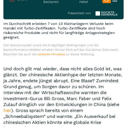
Basispreis
Hebel
Präsentiert von
Im Durchschnitt erleiden 7 von 10 Kleinanlegern Verluste beim
Handel mit Turbo-Zertifikaten. Turbo-Zertifikate sind hoch
risikoreiche Produkte und nicht für langfristige Anlagestrategien
geeignet.
Den Basisprospekt sowie die Endgültigen Bedingungen und die
Basisinformationsblätter erhalten Sie bei Klick auf das Disclaimer Dokument.
Beachten Sie auch die
weiteren Hinweise
zu dieser Werbung.
Und doch gilt mal wieder, dass nicht alles Gold ist, was
glänzt. Der chinesische Aktienhype der letzten Monate,
ja Jahre, endete jüngst abrupt. Eine Blase? Zumindest
Grund genug, um Sorgen davor zu schüren. Im
Interview mit der Wirtschaftswoche warnten die
Investment-Gurus Bill Gross, Marc Faber und Felix
Zulauf dringlich vor den Entwicklungen in China (siehe
hier
). Gross sprach bereits von einem
„Schneeballsystem“ und warnte: „Ein Ausverkauf bei
chinesischen Aktien könnte eine globale Krise