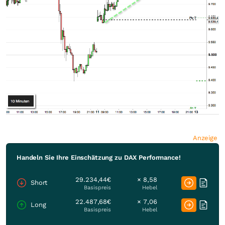
Anzeige
Handeln Sie Ihre Einschätzung zu DAX Performance!
29.234,44€
× 8,58
Short
Basispreis
Hebel
22.487,68€
× 7,06
Long
Basispreis
Hebel