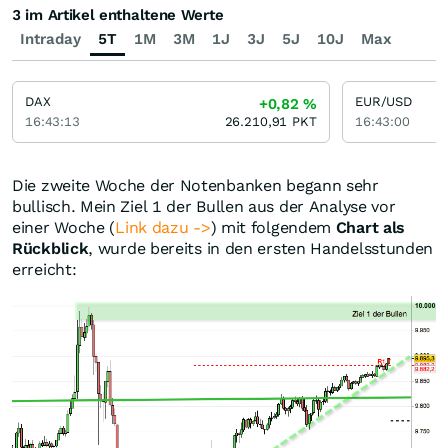
3 im Artikel enthaltene Werte
Intraday
5T
1M
3M
1J
3J
5J
10J
Max
DAX
EUR/USD
+0,82
%
16:43:13
26.210,91
PKT
16:43:00
Die zweite Woche der Notenbanken begann sehr
bullisch. Mein Ziel 1 der Bullen aus der Analyse vor
einer Woche (
Link dazu ->
) mit folgendem
Chart als
Rückblick
, wurde bereits in den ersten Handelsstunden
erreicht: