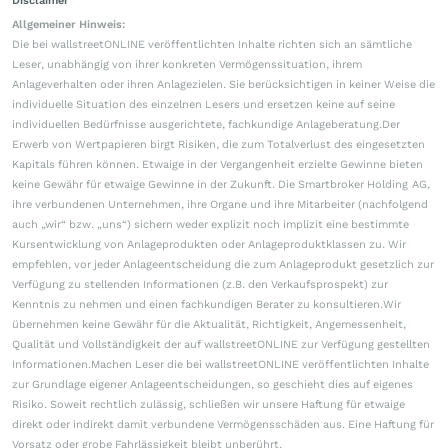
Disclaimer
Allgemeiner Hinweis:
Die bei wallstreetONLINE veröffentlichten Inhalte richten sich an sämtliche
Leser, unabhängig von ihrer konkreten Vermögenssituation, ihrem
Anlageverhalten oder ihren Anlagezielen. Sie berücksichtigen in keiner Weise die
individuelle Situation des einzelnen Lesers und ersetzen keine auf seine
individuellen Bedürfnisse ausgerichtete, fachkundige Anlageberatung.Der
Erwerb von Wertpapieren birgt Risiken, die zum Totalverlust des eingesetzten
Kapitals führen können. Etwaige in der Vergangenheit erzielte Gewinne bieten
keine Gewähr für etwaige Gewinne in der Zukunft. Die Smartbroker Holding AG,
ihre verbundenen Unternehmen, ihre Organe und ihre Mitarbeiter (nachfolgend
auch „wir“ bzw. „uns“) sichern weder explizit noch implizit eine bestimmte
Kursentwicklung von Anlageprodukten oder Anlageproduktklassen zu. Wir
empfehlen, vor jeder Anlageentscheidung die zum Anlageprodukt gesetzlich zur
Verfügung zu stellenden Informationen (z.B. den Verkaufsprospekt) zur
Kenntnis zu nehmen und einen fachkundigen Berater zu konsultieren.Wir
übernehmen keine Gewähr für die Aktualität, Richtigkeit, Angemessenheit,
Qualität und Vollständigkeit der auf wallstreetONLINE zur Verfügung gestellten
Informationen.Machen Leser die bei wallstreetONLINE veröffentlichten Inhalte
zur Grundlage eigener Anlageentscheidungen, so geschieht dies auf eigenes
Risiko. Soweit rechtlich zulässig, schließen wir unsere Haftung für etwaige
direkt oder indirekt damit verbundene Vermögensschäden aus. Eine Haftung für
Vorsatz oder grobe Fahrlässigkeit bleibt unberührt.