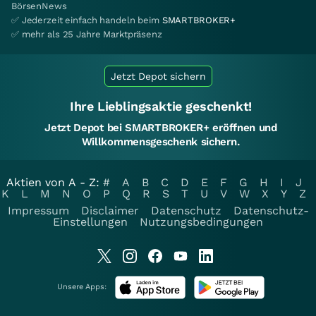
BörsenNews
✅ Jederzeit einfach handeln beim
SMARTBROKER+
✅ mehr als 25 Jahre Marktpräsenz
Jetzt Depot sichern
Ihre Lieblingsaktie geschenkt!
Jetzt Depot bei SMARTBROKER+ eröffnen und
Willkommensgeschenk sichern.
Aktien von A - Z:
#
A
B
C
D
E
F
G
H
I
J
K
L
M
N
O
P
Q
R
S
T
U
V
W
X
Y
Z
Impressum
Disclaimer
Datenschutz
Datenschutz-
Einstellungen
Nutzungsbedingungen
Unsere Apps: