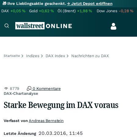
🎁 Ihre Lieblingsaktie geschenkt.
→ Jetzt Depot eröffnen
DAX
+0,05
%
Gold
+0,62
%
Öl (Brent)
+1,98
%
Dow Jones
-0,28
%
Indizes
DAX Index
Nachrichten zu DAX
Startseite
8779
0 Kommentare
DAX-Chartanalyse
Starke Bewegung im DAX voraus
Verfasst von
Andreas Bernstein
20.03.2016, 11:45
Letzte Änderung