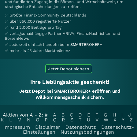
und fundierten Zugang in die Börsen- und Wirtschaftswelt, um
strategische Entscheidungen zu treffen.
✅ Größte Finanz-Community Deutschlands
✅ über 550.000 registrierte Nutzer
✅ rund 2.000 Beiträge pro Tag
✅ verlagsunabhängige Partner ARIVA, FinanzNachrichten und
BörsenNews
✅ Jederzeit einfach handeln beim
SMARTBROKER+
✅ mehr als 25 Jahre Marktpräsenz
Jetzt Depot sichern
Ihre Lieblingsaktie geschenkt!
Jetzt Depot bei SMARTBROKER+ eröffnen und
Willkommensgeschenk sichern.
Aktien von A - Z:
#
A
B
C
D
E
F
G
H
I
J
K
L
M
N
O
P
Q
R
S
T
U
V
W
X
Y
Z
Impressum
Disclaimer
Datenschutz
Datenschutz-
Einstellungen
Nutzungsbedingungen