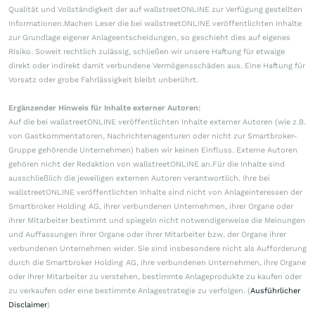
Qualität und Vollständigkeit der auf wallstreetONLINE zur Verfügung gestellten
Informationen.Machen Leser die bei wallstreetONLINE veröffentlichten Inhalte
zur Grundlage eigener Anlageentscheidungen, so geschieht dies auf eigenes
Risiko. Soweit rechtlich zulässig, schließen wir unsere Haftung für etwaige
direkt oder indirekt damit verbundene Vermögensschäden aus. Eine Haftung für
Vorsatz oder grobe Fahrlässigkeit bleibt unberührt.
Ergänzender Hinweis für Inhalte externer Autoren:
Auf die bei wallstreetONLINE veröffentlichten Inhalte externer Autoren (wie z.B.
von Gastkommentatoren, Nachrichtenagenturen oder nicht zur Smartbroker-
Gruppe gehörende Unternehmen) haben wir keinen Einfluss. Externe Autoren
gehören nicht der Redaktion von wallstreetONLINE an.Für die Inhalte sind
ausschließlich die jeweiligen externen Autoren verantwortlich. Ihre bei
wallstreetONLINE veröffentlichten Inhalte sind nicht von Anlageinteressen der
Smartbroker Holding AG, ihrer verbundenen Unternehmen, ihrer Organe oder
ihrer Mitarbeiter bestimmt und spiegeln nicht notwendigerweise die Meinungen
und Auffassungen ihrer Organe oder ihrer Mitarbeiter bzw. der Organe ihrer
verbundenen Unternehmen wider. Sie sind insbesondere nicht als Aufforderung
durch die Smartbroker Holding AG, ihre verbundenen Unternehmen, ihre Organe
oder ihrer Mitarbeiter zu verstehen, bestimmte Anlageprodukte zu kaufen oder
zu verkaufen oder eine bestimmte Anlagestrategie zu verfolgen. (
Ausführlicher
Disclaimer
)