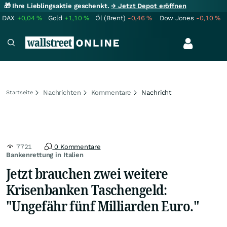
🎁 Ihre Lieblingsaktie geschenkt.
→ Jetzt Depot eröffnen
DAX
+0,04
%
Gold
+1,10
%
Öl (Brent)
-0,46
%
Dow Jones
-0,10
%
Nachrichten
Kommentare
Nachricht
Startseite
7721
0 Kommentare
Bankenrettung in Italien
Jetzt brauchen zwei weitere
Krisenbanken Taschengeld:
"Ungefähr fünf Milliarden Euro."