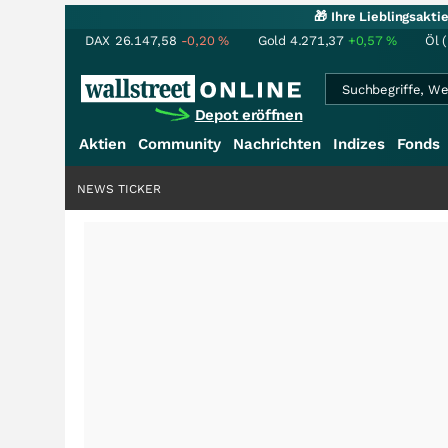
🎁 Ihre Lieblingsakt
DAX
26.147,58
-0,20
%
Gold
4.271,37
+0,57
%
Öl 
Depot eröffnen
Aktien
Community
Nachrichten
Indizes
Fonds
NEWS TICKER