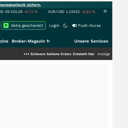
mensgeschenk sichern.
00
29.320,28
-0,71
%
EUR/USD
1,15421
-0,11
%
Aktie geschenkt!
Login
Push-Kurse
zins
Broker-Magazin ✨
Unsere Services
+++
Schwere Seltene Erden: Entsteht hier die nächste Milliardenstory?
Anzeige
+++