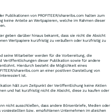
der Publikationen von PROFITEER/shareribs.com halten zum
ung keine Anteile an Wertpapieren, welche im Rahmen dieser
en.
er geben darüber hinaus bekannt, dass sie nicht die Absicht
nen Wertpapiere kurzfristig zu veräußern oder kurzfristig zu
 seine Mitarbeiter werden für die Vorbereitung, die
d Veröffentlichungen dieser Publikation sowie für andere
 entlohnt. Hierdurch besteht die Möglichkeit eines
FITEER/shareribs.com an einer positiven Darstellung von
nteressiert ist.
ikation hält zum Zeitpunkt der Veröffentlichung keine Aktien
 und hat kurzfristig nicht die Absicht, diese zu kaufen oder
n nicht ausschließen, dass andere Börsenbriefe, Medien oder
s vorgestellten bzw. empfohlenen Unternehmen im gleichen