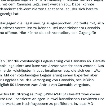
 mit dem Cannabis legalisiert werden soll. Dabei könnte
demokratisch-dominierten Senat schauen, der sich bereits
gezeigt hat.
lar gegen die Legalisierung ausgesprochen und teilte mit, sich
 Besitzes vorstellen zu können. Bei medizinischem Cannabis
no offener. Hier könne sie sich vorstellen, den Zugang für
 Jahr die vollständige Legalisierung von Cannabis an. Bereits
abis legalisiert und kann von Ärzten verschrieben werden. Das
ihe der wichtigsten Industrienationen aus, die sich dem „War
. Mit der vollständigen Legalisierung sehen Experten aber
r Engpässe bei der Versorgung von Cannabis, schließlich
diglich 50 Lizenzen zum Anbau von Cannabis vergeben.
victus MD Strategies Corp (WKN A2AF61) besitzt zwei dieser
rte und lizensierte Anlagen in zwei kanadischen Provinzen und
om erwarteten Nachfrageboom zu profitieren. Invictus MD