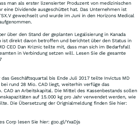
ass man als erster lizensierter Produzent von medizinischen
r eine Dividende ausgeschüttet hat. Das Unternehmen ist
 TSX.V gewechselt und wurde im Juni in den Horizons Medical
F aufgenommen.
ber über den Stand der geplanten Legalisierung in Kanada
ist direkt davon betroffen und berichtet über den Status in
 MD CEO Dan Kriznic teilte mit, dass man sich im Bedarfsfall
Beamten in Verbindung setzen will. Lesen Sie die gesamte
7
das Geschäftsquartal bis Ende Juli 2017 teilte Invictus MD
bei rund 28 Mio. CAD liegt, weiterhin verfüge das
 CAD an Arbeitskapital. Die Mittel des Kassenbestands sollen
onskapazitäten auf 15.000 kg pro Jahr verwendet werden, wie
ilte. Die Übersetzung der Orignialmeldung finden Sie hier:
es Corp lesen Sie hier: goo.gl/YxaDjs