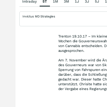
Intraday
5T
1M
3M
1J
3J
5J
1
Invictus MD Strategies
Trenton 19.10.17 – Im klein
Wochen die Gouverneurswahle
von Cannabis entscheiden. De
ausgesprochen.
Am 7. November wird die Ära
des Gouverneurs war von Ska
Sperrung von Fahrspuren ein
darüber, dass die Schließun
gedacht war. Dieser hatte Ch
unterstützt. Chrisite hatte s
der Vergabe eines Regierung