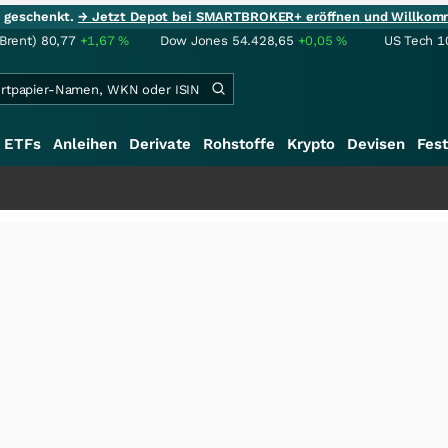
ie geschenkt.
→ Jetzt Depot bei SMARTBROKER+ eröffnen und Willkom
(Brent)
80,77
+1,67
%
Dow Jones
54.428,65
+0,05
%
US Tech 1
ETFs
Anleihen
Derivate
Rohstoffe
Krypto
Devisen
Fest